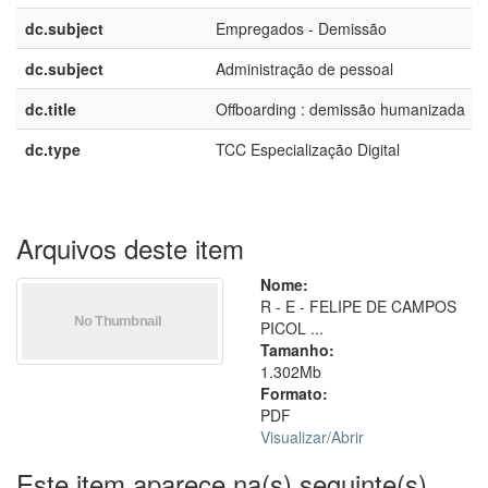
dc.subject
Empregados - Demissão
dc.subject
Administração de pessoal
dc.title
Offboarding : demissão humanizada
dc.type
TCC Especialização Digital
Arquivos deste item
Nome:
R - E - FELIPE DE CAMPOS
PICOL ...
Tamanho:
1.302Mb
Formato:
PDF
Visualizar/
Abrir
Este item aparece na(s) seguinte(s)