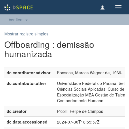
Toggl
navig
Ver item
Mostrar registro simples
Offboarding : demissão
humanizada
dc.contributor.advisor
Fonseca, Marcos Wagner da, 1969-
dc.contributor.other
Universidade Federal do Paraná. Setor
Ciências Sociais Aplicadas. Curso de
Especialização MBA Gestão de Talento
Comportamento Humano
dc.creator
Picolli, Felipe de Campos
dc.date.accessioned
2024-07-30T18:55:57Z