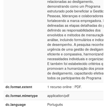
relacionadas ao desligamento,
demonstrando como um Programa
estruturado pode beneficiar a Gestão 
Pessoas, lideranças e colaboradores,
fortalecendo a marca empregadora. F
delineadas as etapas detalhadas do pro
definindo as responsabilidades dos
envolvidos e métodos de mensuração 
análise, incluindo formulários e indicad
de desempenho. A pesquisa reconhece
urgência de uma gestão de desligamen
eficiente e compassiva, harmonizando
necessidades individuais e organizacio
E também foi estabelecido critérios que
promovam a humanização dos proces
de desligamento, capacitando efetivam
todos os participantes do Programa
dc.format.extent
1 recurso online : PDF.
dc.format.mimetype
application/pdf
dc.language
Português