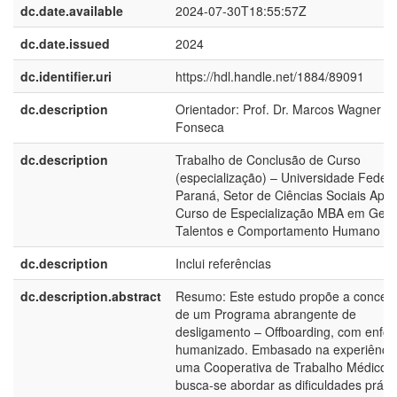
dc.date.available
2024-07-30T18:55:57Z
dc.date.issued
2024
dc.identifier.uri
https://hdl.handle.net/1884/89091
dc.description
Orientador: Prof. Dr. Marcos Wagner d
Fonseca
dc.description
Trabalho de Conclusão de Curso
(especialização) – Universidade Federa
Paraná, Setor de Ciências Sociais Apli
Curso de Especialização MBA em Gest
Talentos e Comportamento Humano
dc.description
Inclui referências
dc.description.abstract
Resumo: Este estudo propõe a concep
de um Programa abrangente de
desligamento – Offboarding, com enfo
humanizado. Embasado na experiênci
uma Cooperativa de Trabalho Médico,
busca-se abordar as dificuldades práti