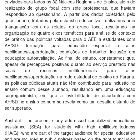
enviados para todos os 32 Núcleos Regionais de Ensino, além de
realização de grupo focal com sete professoras, que haviam
respondido ao questionário. A partir dos dados coletados pelo
questionário, tratados pela estatística descritiva, realizamos uma
triangulação com os relatos do grupo focal, resultando na
organização de quatro eixos temáticos para análise do contexto
de prática das políticas voltadas para o AEE a estudantes com
AH/SD: formação para educação especial e altas
habilidades/superdotação; condições de trabalho; inclusão em
educação; autoavaliação. Ao final do estudo, constatamos que,
apesar de percepções positivas quanto ao serviço prestado nas
salas de recursos multifuncionais para altas
habilidades/superdotação na rede estadual de ensino do Paraná,
as políticas públicas atuais não têm contribuído para inclusão no
ensino comum desse alunado, resultando em uma educação
segregacionista, em que a invisibilidade de estudantes com
AH/SD no ensino comum se revela como um desafio distante de
ser superado.
Abstract: The present study addressed specialized educational
assistance (SEA) for students with high abilities/giftedness
(HA/G), who are part of the target audience for special education
and are included in public policies based on the right to inclusion