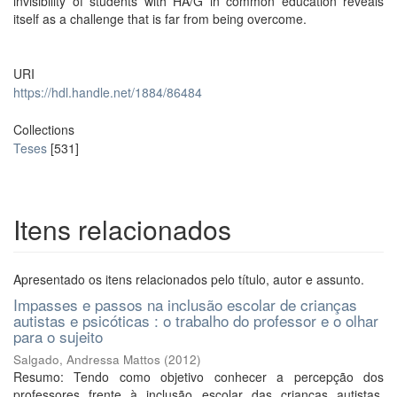
invisibility of students with HA/G in common education reveals
itself as a challenge that is far from being overcome.
URI
https://hdl.handle.net/1884/86484
Collections
Teses
[531]
Itens relacionados
Apresentado os itens relacionados pelo título, autor e assunto.
Impasses e passos na inclusão escolar de crianças
autistas e psicóticas : o trabalho do professor e o olhar
para o sujeito
Salgado, Andressa Mattos
(
2012
)
Resumo: Tendo como objetivo conhecer a percepção dos
professores frente à inclusão escolar das crianças autistas,