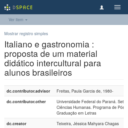
Toggl
navig
Ver item
Mostrar registro simples
Italiano e gastronomia :
proposta de um material
didático intercultural para
alunos brasileiros
dc.contributor.advisor
Freitas, Paula Garcia de, 1980-
dc.contributor.other
Universidade Federal do Paraná. Setor
Ciências Humanas. Programa de Pós-
Graduação em Letras
dc.creator
Teixeira, Jéssica Mahyara Chagas