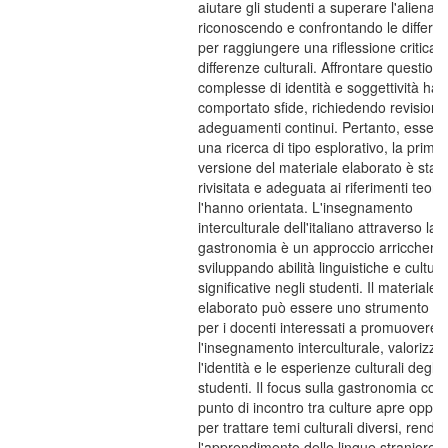
aiutare gli studenti a superare l'alienaz
riconoscendo e confrontando le differe
per raggiungere una riflessione critica s
differenze culturali. Affrontare questioni
complesse di identità e soggettività ha
comportato sfide, richiedendo revisioni 
adeguamenti continui. Pertanto, essen
una ricerca di tipo esplorativo, la prima
versione del materiale elaborato è stat
rivisitata e adeguata ai riferimenti teoric
l'hanno orientata. L'insegnamento
interculturale dell'italiano attraverso la
gastronomia è un approccio arricchente
sviluppando abilità linguistiche e cultura
significative negli studenti. Il materiale
elaborato può essere uno strumento uti
per i docenti interessati a promuovere
l'insegnamento interculturale, valorizz
l'identità e le esperienze culturali degli
studenti. Il focus sulla gastronomia co
punto di incontro tra culture apre oppor
per trattare temi culturali diversi, rend
l'apprendimento delle lingue straniere p