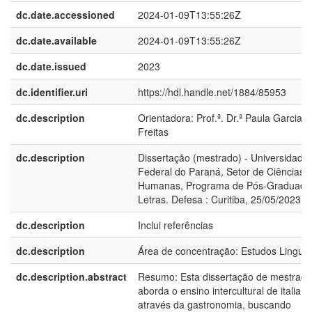
dc.date.accessioned
2024-01-09T13:55:26Z
dc.date.available
2024-01-09T13:55:26Z
dc.date.issued
2023
dc.identifier.uri
https://hdl.handle.net/1884/85953
dc.description
Orientadora: Prof.ª. Dr.ª Paula Garcia d
Freitas
dc.description
Dissertação (mestrado) - Universidade
Federal do Paraná, Setor de Ciências
Humanas, Programa de Pós-Graduaçã
Letras. Defesa : Curitiba, 25/05/2023
dc.description
Inclui referências
dc.description
Área de concentração: Estudos Linguís
dc.description.abstract
Resumo: Esta dissertação de mestrado
aborda o ensino intercultural de italiano
através da gastronomia, buscando