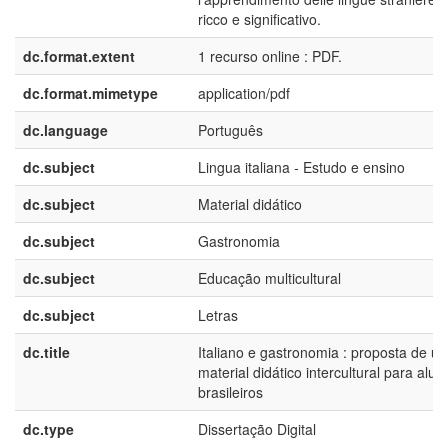
ricco e significativo.
dc.format.extent
1 recurso online : PDF.
dc.format.mimetype
application/pdf
dc.language
Português
dc.subject
Lingua italiana - Estudo e ensino
dc.subject
Material didático
dc.subject
Gastronomia
dc.subject
Educação multicultural
dc.subject
Letras
dc.title
Italiano e gastronomia : proposta de u
material didático intercultural para alun
brasileiros
dc.type
Dissertação Digital