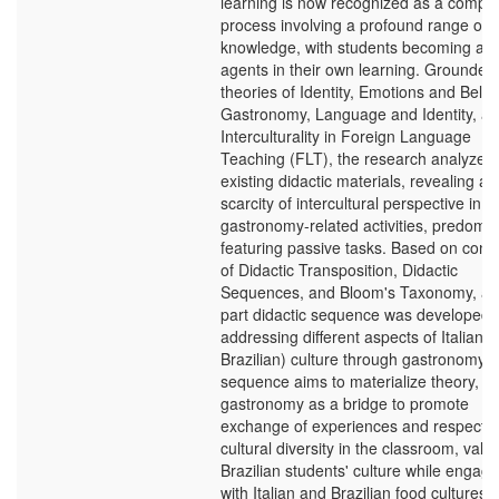
learning is now recognized as a compl
process involving a profound range of
knowledge, with students becoming act
agents in their own learning. Grounded 
theories of Identity, Emotions and Belief
Gastronomy, Language and Identity, a
Interculturality in Foreign Language
Teaching (FLT), the research analyzed
existing didactic materials, revealing a
scarcity of intercultural perspective in
gastronomy-related activities, predomin
featuring passive tasks. Based on conc
of Didactic Transposition, Didactic
Sequences, and Bloom's Taxonomy, a t
part didactic sequence was developed,
addressing different aspects of Italian 
Brazilian) culture through gastronomy. 
sequence aims to materialize theory, u
gastronomy as a bridge to promote
exchange of experiences and respect f
cultural diversity in the classroom, valor
Brazilian students' culture while engagi
with Italian and Brazilian food cultures.