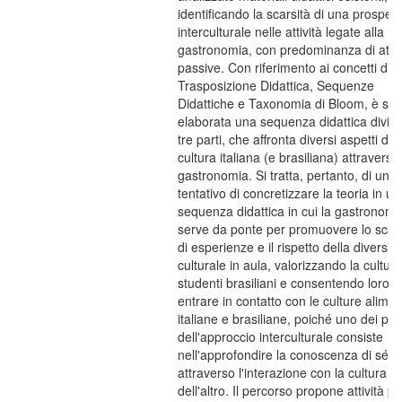
identificando la scarsità di una prospett
interculturale nelle attività legate alla
gastronomia, con predominanza di attiv
passive. Con riferimento ai concetti di
Trasposizione Didattica, Sequenze
Didattiche e Taxonomia di Bloom, è sta
elaborata una sequenza didattica divisa
tre parti, che affronta diversi aspetti del
cultura italiana (e brasiliana) attraverso
gastronomia. Si tratta, pertanto, di un
tentativo di concretizzare la teoria in u
sequenza didattica in cui la gastronomi
serve da ponte per promuovere lo sca
di esperienze e il rispetto della diversità
culturale in aula, valorizzando la cultura
studenti brasiliani e consentendo loro d
entrare in contatto con le culture alimen
italiane e brasiliane, poiché uno dei prin
dell'approccio interculturale consiste
nell'approfondire la conoscenza di sé
attraverso l'interazione con la cultura
dell'altro. Il percorso propone attività pe