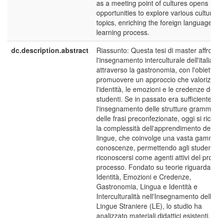
as a meeting point of cultures opens
opportunities to explore various cultural
topics, enriching the foreign language
learning process.
dc.description.abstract
Riassunto: Questa tesi di master affron
l'insegnamento interculturale dell'italia
attraverso la gastronomia, con l'obiettiv
promuovere un approccio che valorizzi
l'identità, le emozioni e le credenze deg
studenti. Se in passato era sufficiente
l'insegnamento delle strutture grammati
delle frasi preconfezionate, oggi si ric
la complessità dell'apprendimento delle
lingue, che coinvolge una vasta gamma
conoscenze, permettendo agli studenti 
riconoscersi come agenti attivi del prop
processo. Fondato su teorie riguardanti
Identità, Emozioni e Credenze,
Gastronomia, Lingua e Identità e
Interculturalità nell'Insegnamento delle
Lingue Straniere (LE), lo studio ha
analizzato materiali didattici esistenti,