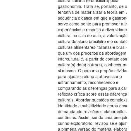
cultura italiana (e brasileira) pela
gastronomia. Trata-se, portanto, de u
tentativa de materializar a teoria em u
sequência didática em que a gastrono
serve como ponte para promover a tro
experiências e respeito à diversidade
cultural na sala de aula, a valorização 
cultura do aluno brasileiro e o contato
culturas alimentares italianas e brasileir
que um dos preceitos da abordagem
intercultural é, a partir do contato com 
cultura(s) do(s) outro(s), conhecer mel
si mesmo. O percurso propõe atividad
para ajudar o aluno a atravessar o
estranhamento, reconhecendo e
comparando as diferenças para alcanç
reflexão crítica sobre essas diferenças
culturais. Abordar questões complexas
identidade e subjetividade gerou desafi
demandando revisões e elaborações
contínuas. Assim, sendo uma pesquisa
cunho exploratório, revisou-se e ajusto
a primeira versão do material elaborad