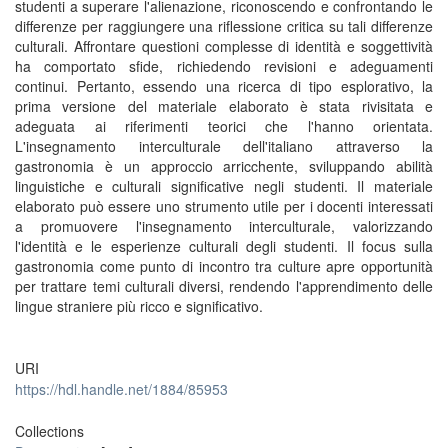
studenti a superare l'alienazione, riconoscendo e confrontando le
differenze per raggiungere una riflessione critica su tali differenze
culturali. Affrontare questioni complesse di identità e soggettività
ha comportato sfide, richiedendo revisioni e adeguamenti
continui. Pertanto, essendo una ricerca di tipo esplorativo, la
prima versione del materiale elaborato è stata rivisitata e
adeguata ai riferimenti teorici che l'hanno orientata.
L'insegnamento interculturale dell'italiano attraverso la
gastronomia è un approccio arricchente, sviluppando abilità
linguistiche e culturali significative negli studenti. Il materiale
elaborato può essere uno strumento utile per i docenti interessati
a promuovere l'insegnamento interculturale, valorizzando
l'identità e le esperienze culturali degli studenti. Il focus sulla
gastronomia come punto di incontro tra culture apre opportunità
per trattare temi culturali diversi, rendendo l'apprendimento delle
lingue straniere più ricco e significativo.
URI
https://hdl.handle.net/1884/85953
Collections