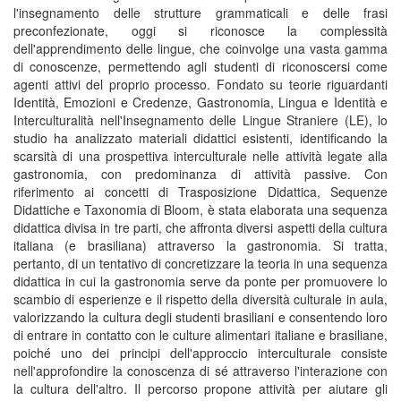
l'insegnamento delle strutture grammaticali e delle frasi
preconfezionate, oggi si riconosce la complessità
dell'apprendimento delle lingue, che coinvolge una vasta gamma
di conoscenze, permettendo agli studenti di riconoscersi come
agenti attivi del proprio processo. Fondato su teorie riguardanti
Identità, Emozioni e Credenze, Gastronomia, Lingua e Identità e
Interculturalità nell'Insegnamento delle Lingue Straniere (LE), lo
studio ha analizzato materiali didattici esistenti, identificando la
scarsità di una prospettiva interculturale nelle attività legate alla
gastronomia, con predominanza di attività passive. Con
riferimento ai concetti di Trasposizione Didattica, Sequenze
Didattiche e Taxonomia di Bloom, è stata elaborata una sequenza
didattica divisa in tre parti, che affronta diversi aspetti della cultura
italiana (e brasiliana) attraverso la gastronomia. Si tratta,
pertanto, di un tentativo di concretizzare la teoria in una sequenza
didattica in cui la gastronomia serve da ponte per promuovere lo
scambio di esperienze e il rispetto della diversità culturale in aula,
valorizzando la cultura degli studenti brasiliani e consentendo loro
di entrare in contatto con le culture alimentari italiane e brasiliane,
poiché uno dei principi dell'approccio interculturale consiste
nell'approfondire la conoscenza di sé attraverso l'interazione con
la cultura dell'altro. Il percorso propone attività per aiutare gli