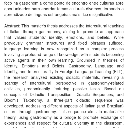
foco na gastronomia como ponto de encontro entre culturas abre
oportunidades para abordar temas culturais diversos, tornando o
aprendizado de línguas estrangeiras mais rico e significativo.
Abstract: This master's thesis addresses the intercultural teaching
of Italian through gastronomy, aiming to promote an approach
that values students' identity, emotions, and beliefs. While
previously grammar structures and fixed phrases sufficed,
language learning is now recognized as a complex process
involving a profound range of knowledge, with students becoming
active agents in their own learning. Grounded in theories of
Identity, Emotions and Beliefs, Gastronomy, Language and
Identity, and Interculturality in Foreign Language Teaching (FLT),
the research analyzed existing didactic materials, revealing a
scarcity of intercultural perspective in gastronomy-related
activities, predominantly featuring passive tasks. Based on
concepts of Didactic Transposition, Didactic Sequences, and
Bloom's Taxonomy, a three-part didactic sequence was
developed, addressing different aspects of Italian (and Brazilian)
culture through gastronomy. This sequence aims to materialize
theory, using gastronomy as a bridge to promote exchange of
experiences and respect for cultural diversity in the classroom,