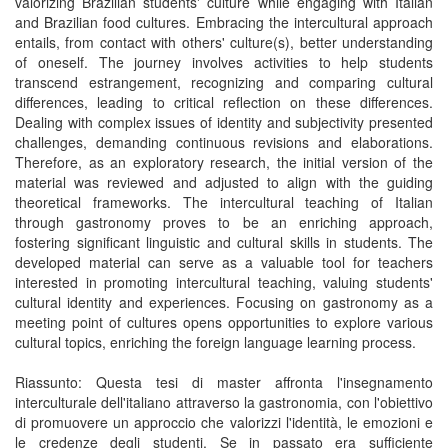
valorizing Brazilian students' culture while engaging with Italian
and Brazilian food cultures. Embracing the intercultural approach
entails, from contact with others' culture(s), better understanding
of oneself. The journey involves activities to help students
transcend estrangement, recognizing and comparing cultural
differences, leading to critical reflection on these differences.
Dealing with complex issues of identity and subjectivity presented
challenges, demanding continuous revisions and elaborations.
Therefore, as an exploratory research, the initial version of the
material was reviewed and adjusted to align with the guiding
theoretical frameworks. The intercultural teaching of Italian
through gastronomy proves to be an enriching approach,
fostering significant linguistic and cultural skills in students. The
developed material can serve as a valuable tool for teachers
interested in promoting intercultural teaching, valuing students'
cultural identity and experiences. Focusing on gastronomy as a
meeting point of cultures opens opportunities to explore various
cultural topics, enriching the foreign language learning process.
Riassunto: Questa tesi di master affronta l'insegnamento
interculturale dell'italiano attraverso la gastronomia, con l'obiettivo
di promuovere un approccio che valorizzi l'identità, le emozioni e
le credenze degli studenti. Se in passato era sufficiente