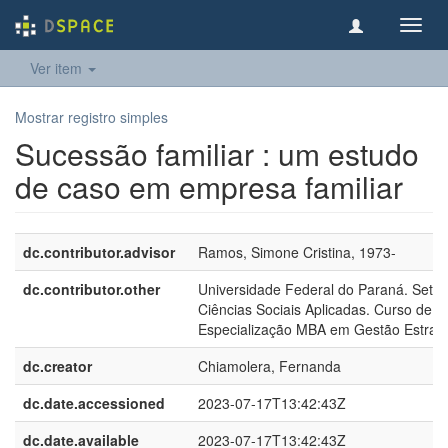
Toggl
navig
Ver item
Mostrar registro simples
Sucessão familiar : um estudo
de caso em empresa familiar
dc.contributor.advisor
Ramos, Simone Cristina, 1973-
dc.contributor.other
Universidade Federal do Paraná. Setor
Ciências Sociais Aplicadas. Curso de
Especialização MBA em Gestão Estraté
dc.creator
Chiamolera, Fernanda
dc.date.accessioned
2023-07-17T13:42:43Z
dc.date.available
2023-07-17T13:42:43Z