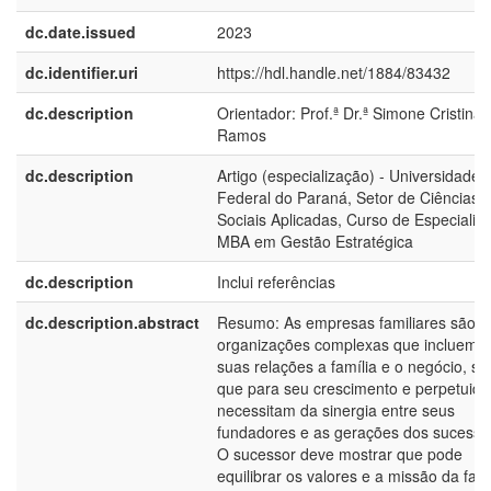
dc.date.issued
2023
dc.identifier.uri
https://hdl.handle.net/1884/83432
dc.description
Orientador: Prof.ª Dr.ª Simone Cristina
Ramos
dc.description
Artigo (especialização) - Universidade
Federal do Paraná, Setor de Ciências
Sociais Aplicadas, Curso de Especializ
MBA em Gestão Estratégica
dc.description
Inclui referências
dc.description.abstract
Resumo: As empresas familiares são
organizações complexas que incluem 
suas relações a família e o negócio, s
que para seu crescimento e perpetuid
necessitam da sinergia entre seus
fundadores e as gerações dos sucesso
O sucessor deve mostrar que pode
equilibrar os valores e a missão da famí