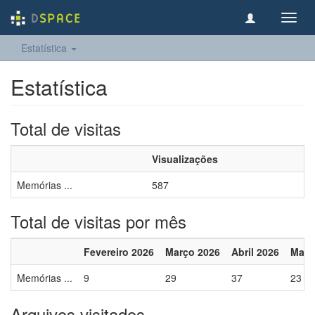
Toggl
navig
Estatística
Estatística
Total de visitas
Visualizações
Memórias ...
587
Total de visitas por mês
Fevereiro 2026
Março 2026
Abril 2026
Maio
Memórias ...
9
29
37
23
Arquivos visitados