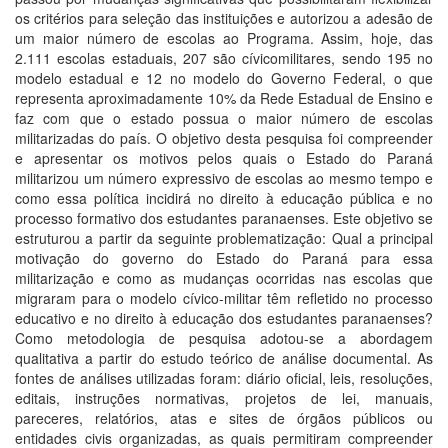
os critérios para seleção das instituições e autorizou a adesão de
um maior número de escolas ao Programa. Assim, hoje, das
2.111 escolas estaduais, 207 são cívicomilitares, sendo 195 no
modelo estadual e 12 no modelo do Governo Federal, o que
representa aproximadamente 10% da Rede Estadual de Ensino e
faz com que o estado possua o maior número de escolas
militarizadas do país. O objetivo desta pesquisa foi compreender
e apresentar os motivos pelos quais o Estado do Paraná
militarizou um número expressivo de escolas ao mesmo tempo e
como essa política incidirá no direito à educação pública e no
processo formativo dos estudantes paranaenses. Este objetivo se
estruturou a partir da seguinte problematização: Qual a principal
motivação do governo do Estado do Paraná para essa
militarização e como as mudanças ocorridas nas escolas que
migraram para o modelo cívico-militar têm refletido no processo
educativo e no direito à educação dos estudantes paranaenses?
Como metodologia de pesquisa adotou-se a abordagem
qualitativa a partir do estudo teórico de análise documental. As
fontes de análises utilizadas foram: diário oficial, leis, resoluções,
editais, instruções normativas, projetos de lei, manuais,
pareceres, relatórios, atas e sites de órgãos públicos ou
entidades civis organizadas, as quais permitiram compreender