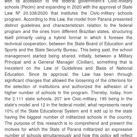
with its accession to the federal government's Civic-military
schools (Pecim) and expanding in 2020 with the approval of State
Law Nª 20.338/2020 that institutes the Civic-military schools
program. According to this Law, the model from Paraná presented
distinct guidelines and characteristicsin relation to the federal
program and the ones from different Brazilian states, structuring
itself primarily using a hybrid format in which it foresee the
technical cooperation, between the State Board of Education and
Sports and the State Security Bureau. This being said, the school
management started being shared, initially, between a Military
Principal and a General Manager (Civilian), something that is
inexistent on the Law of Guidelines and Basis of National
Education. Since its approval, the Law has been through
significant changes that allowed the loosening of the criterions for
the selection of institutions and authorized the adhesion of a
higher number of schools in the program. Thereby, today, from
the 2.111 state schools, 207 are Civic-military, 195 being in the
state's model and 12 in the federal model, what represents nearly
10% of the State Educational System and it add up to the state
having the biggest number of militarized schools in the country.
The purpose of this research is to comprehend and present the
motives for which the State of Paraná militarized an expressive
number of schools simultaneously and how this policy will reflect