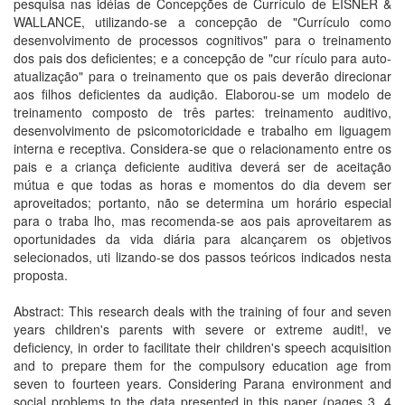
pesquisa nas idéias de Concepções de Currículo de EISNER &
WALLANCE, utilizando-se a concepção de "Currículo como
desenvolvimento de processos cognitivos" para o treinamento
dos pais dos deficientes; e a concepção de "cur rículo para auto-
atualização" para o treinamento que os pais deverão direcionar
aos filhos deficientes da audição. Elaborou-se um modelo de
treinamento composto de três partes: treinamento auditivo,
desenvolvimento de psicomotoricidade e trabalho em liguagem
interna e receptiva. Considera-se que o relacionamento entre os
pais e a criança deficiente auditiva deverá ser de aceitação
mútua e que todas as horas e momentos do dia devem ser
aproveitados; portanto, não se determina um horário especial
para o traba lho, mas recomenda-se aos pais aproveitarem as
oportunidades da vida diária para alcançarem os objetivos
selecionados, uti lizando-se dos passos teóricos indicados nesta
proposta.
Abstract: This research deals with the training of four and seven
years children's parents with severe or extreme audit!, ve
deficiency, in order to facilitate their children's speech acquisition
and to prepare them for the compulsory education age from
seven to fourteen years. Considering Parana environment and
social problems to the data presented in this paper (pages 3, 4