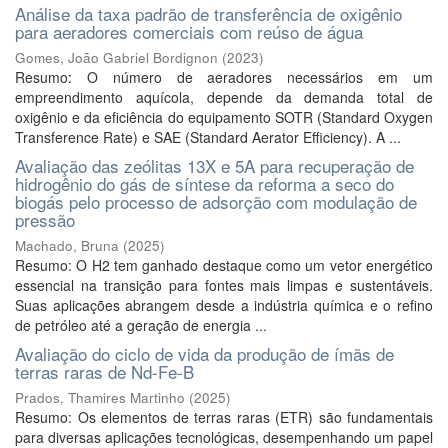
Análise da taxa padrão de transferência de oxigênio
para aeradores comerciais com reúso de água
Gomes, João Gabriel Bordignon
(
2023
)
Resumo: O número de aeradores necessários em um
empreendimento aquícola, depende da demanda total de
oxigênio e da eficiência do equipamento SOTR (Standard Oxygen
Transference Rate) e SAE (Standard Aerator Efficiency). A ...
Avaliação das zeólitas 13X e 5A para recuperação de
hidrogênio do gás de síntese da reforma a seco do
biogás pelo processo de adsorção com modulação de
pressão
Machado, Bruna
(
2025
)
Resumo: O H2 tem ganhado destaque como um vetor energético
essencial na transição para fontes mais limpas e sustentáveis.
Suas aplicações abrangem desde a indústria química e o refino
de petróleo até a geração de energia ...
Avaliação do ciclo de vida da produção de ímãs de
terras raras de Nd-Fe-B
Prados, Thamires Martinho
(
2025
)
Resumo: Os elementos de terras raras (ETR) são fundamentais
para diversas aplicações tecnológicas, desempenhando um papel