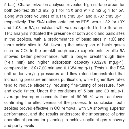
5 bar). Characterization analyses revealed high surface areas for
both zeolites: 394.2 m2 .g-1 for 13X and 917.2 m2 .g-1 for 5A,
along with pore volumes of 0.116 cm3 .g-1 and 0.767 cm3 .g-1 ,
respectively. The Si/Al ratios, obtained by EDS, were 1.32 for 13X
and 1.08 for 5A, consistent with values reported in the literature.
TPD analysis indicated the presence of both acidic and basic sites
in the zeolites, with a predominance of basic sites in 13X and
more acidic sites in 5A, favoring the adsorption of basic gases
such as CO. In the breakthrough curve experiments, zeolite 5A
showed better performance, with a longer breakthrough time
(14.1 min) and higher adsorption capacity (0.3276 mg.g-1),
compared to 13X (7.26 min and 0.1654 mg.g-1). Tests in the PSA
unit under varying pressures and flow rates demonstrated that
increasing pressure enhances purification, while higher flow rates
tend to reduce efficiency, requiring fine-tuning of pressure, flow,
and cycle times. Under the conditions of 5 bar and 30 mL.s-1,
average hydrogen concentrations of 99.99 % were achieved,
confirming the effectiveness of the process. In conclusion, both
zeolites proved effective in CO removal, with 5A showing superior
performance, and the results underscore the importance of prior
operational parameter planning to achieve optimal gas recovery
and purity levels