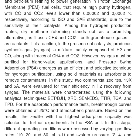
and petroleum refining to power generation in Proton Exchange
Membrane (PEM) fuel cells, that require high purity hydrogen,
with CO and CO2 levels lower than 0.00002 and 0,0002 %
respectively, according to ISO and SAE standards, due to the
sensitivity of their catalysts. Among the hydrogen production
routes, dry methane reforming stands out as a promising
alternative, as it uses CH4 and CO2—both greenhouse gases—
as reactants. This reaction, in the presence of catalysts, produces
synthesis gas (syngas), a mixture mainly composed of H2 and
CO, along with traces of CH4 and CO2. However, syngas must be
purified for higher-value applications, and Pressure Swing
Adsorption (PSA) emerges as an efficient and selective technique
for hydrogen purification, using solid materials as adsorbents to
remove contaminants. In this study, two commercial zeolites, 13X
and 5A, were evaluated for their efficiency in H2 recovery from
syngas. The materials were characterized using the following
analytical techniques: BET/BJH, XRD, SEM/EDS, FTIR, TGA, and
TPD. For the adsorption performance tests, breakthrough curves
were obtained at 25°C and atmospheric pressure. Based on the
results, the zeolite with the highest adsorption capacity was
selected for further experiments in the PSA unit. In this stage,
different operating conditions were assessed by varying gas flow
rates (10, 20, and 30 mL.s-1) and system pressure (2, 4, and