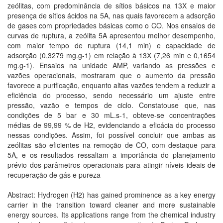
zeólitas, com predominância de sítios básicos na 13X e maior
presença de sítios ácidos na 5A, nas quais favorecem a adsorção
de gases com propriedades básicas como o CO. Nos ensaios de
curvas de ruptura, a zeólita 5A apresentou melhor desempenho,
com maior tempo de ruptura (14,1 min) e capacidade de
adsorção (0,3279 mg.g-1) em relação à 13X (7,26 min e 0,1654
mg.g-1). Ensaios na unidade AMP, variando as pressões e
vazões operacionais, mostraram que o aumento da pressão
favorece a purificação, enquanto altas vazões tendem a reduzir a
eficiência do processo, sendo necessário um ajuste entre
pressão, vazão e tempos de ciclo. Constatouse que, nas
condições de 5 bar e 30 mL.s-1, obteve-se concentrações
médias de 99,99 % de H2, evidenciando a eficácia do processo
nessas condições. Assim, foi possível concluir que ambas as
zeólitas são eficientes na remoção de CO, com destaque para
5A, e os resultados ressaltam a importância do planejamento
prévio dos parâmetros operacionais para atingir níveis ideais de
recuperação de gás e pureza
Abstract: Hydrogen (H2) has gained prominence as a key energy
carrier in the transition toward cleaner and more sustainable
energy sources. Its applications range from the chemical industry