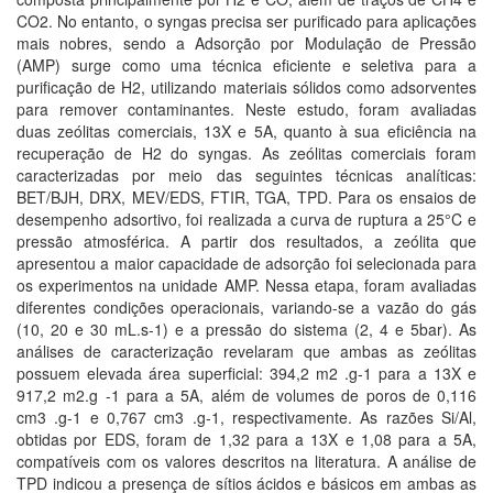
CO2. No entanto, o syngas precisa ser purificado para aplicações
mais nobres, sendo a Adsorção por Modulação de Pressão
(AMP) surge como uma técnica eficiente e seletiva para a
purificação de H2, utilizando materiais sólidos como adsorventes
para remover contaminantes. Neste estudo, foram avaliadas
duas zeólitas comerciais, 13X e 5A, quanto à sua eficiência na
recuperação de H2 do syngas. As zeólitas comerciais foram
caracterizadas por meio das seguintes técnicas analíticas:
BET/BJH, DRX, MEV/EDS, FTIR, TGA, TPD. Para os ensaios de
desempenho adsortivo, foi realizada a curva de ruptura a 25°C e
pressão atmosférica. A partir dos resultados, a zeólita que
apresentou a maior capacidade de adsorção foi selecionada para
os experimentos na unidade AMP. Nessa etapa, foram avaliadas
diferentes condições operacionais, variando-se a vazão do gás
(10, 20 e 30 mL.s-1) e a pressão do sistema (2, 4 e 5bar). As
análises de caracterização revelaram que ambas as zeólitas
possuem elevada área superficial: 394,2 m2 .g-1 para a 13X e
917,2 m2.g -1 para a 5A, além de volumes de poros de 0,116
cm3 .g-1 e 0,767 cm3 .g-1, respectivamente. As razões Si/Al,
obtidas por EDS, foram de 1,32 para a 13X e 1,08 para a 5A,
compatíveis com os valores descritos na literatura. A análise de
TPD indicou a presença de sítios ácidos e básicos em ambas as