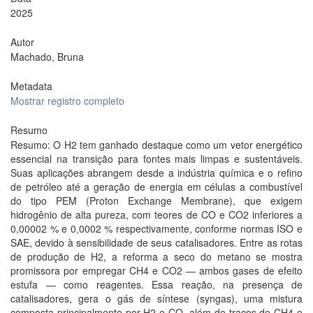
2025
Autor
Machado, Bruna
Metadata
Mostrar registro completo
Resumo
Resumo: O H2 tem ganhado destaque como um vetor energético
essencial na transição para fontes mais limpas e sustentáveis.
Suas aplicações abrangem desde a indústria química e o refino
de petróleo até a geração de energia em células a combustível
do tipo PEM (Proton Exchange Membrane), que exigem
hidrogênio de alta pureza, com teores de CO e CO2 inferiores a
0,00002 % e 0,0002 % respectivamente, conforme normas ISO e
SAE, devido à sensibilidade de seus catalisadores. Entre as rotas
de produção de H2, a reforma a seco do metano se mostra
promissora por empregar CH4 e CO2 — ambos gases de efeito
estufa — como reagentes. Essa reação, na presença de
catalisadores, gera o gás de síntese (syngas), uma mistura
composta principalmente por H2 e CO, além de traços de CH4 e