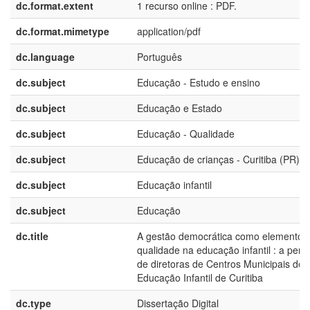
dc.format.extent
1 recurso online : PDF.
dc.format.mimetype
application/pdf
dc.language
Português
dc.subject
Educação - Estudo e ensino
dc.subject
Educação e Estado
dc.subject
Educação - Qualidade
dc.subject
Educação de crianças - Curitiba (PR)
dc.subject
Educação infantil
dc.subject
Educação
dc.title
A gestão democrática como elemento 
qualidade na educação infantil : a per
de diretoras de Centros Municipais de
Educação Infantil de Curitiba
dc.type
Dissertação Digital