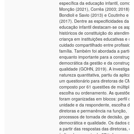
específica da educação infantil, como
Monção (2021), Corrêa (2003; 2018),
Bondioli e Savio (2013) e Coutinho e M
(2017). Dentre as especificidades da
educação infantil destacam-se os aspe
históricos de constituição do atendimen
criança em instituições educativas e o
cuidado compartilhado entre profission
família. Também foi abordada a partic
enquanto importante para a construçã
democrática da gestão e da construçã
qualidade (GOHN, 2019). A investigaçã
natureza quantitativa, partiu da aplicaç
um questionário para diretoras de CME
composto por 61 questões de múltipla
escolha ou ordenamento. As questões
foram organizadas em blocos: perfil da
unidade e da respondente, escolha da
diretoras e permanência na função,
processos de tomada de decisão, gest
democrática e qualidade. Os dados obt
a partir das respostas das diretoras, c