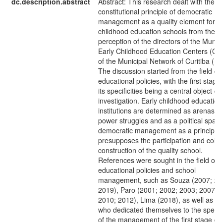
dc.description.abstract
Abstract: This research dealt with the
constitutional principle of democratic
management as a quality element for e
childhood education schools from the
perception of the directors of the Munic
Early Childhood Education Centers (CM
of the Municipal Network of Curitiba (R
The discussion started from the field of
educational policies, with the first stag
its specificities being a central object of
investigation. Early childhood education
institutions are determined as arenas o
power struggles and as a political spac
democratic management as a principle 
presupposes the participation and colle
construction of the quality school.
References were sought in the field of
educational policies and school
management, such as Souza (2007; 20
2019), Paro (2001; 2002; 2003; 2007; 
2010; 2012), Lima (2018), as well as a
who dedicated themselves to the specifi
of the management of the first stage of