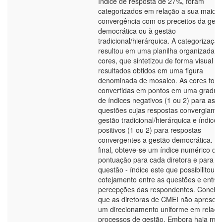
índice de resposta de 27%, foram
categorizados em relação a sua maior
convergência com os preceitos da ges
democrática ou à gestão
tradicional/hierárquica. A categorização
resultou em uma planilha organizada p
cores, que sintetizou de forma visual o
resultados obtidos em uma figura
denominada de mosaico. As cores for
convertidas em pontos em uma gradu
de índices negativos (1 ou 2) para as
questões cujas respostas convergiam 
gestão tradicional/hierárquica e índices
positivos (1 ou 2) para respostas
convergentes a gestão democrática. A
final, obteve-se um índice numérico de
pontuação para cada diretora e para c
questão - índice este que possibilitou o
cotejamento entre as questões e entre
percepções das respondentes. Conclui
que as diretoras de CMEI não apresen
um direcionamento uniforme em relaçã
processos de gestão. Embora haja mai