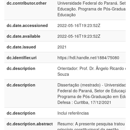
dc.contributor.other
Universidade Federal do Paraná. Setor
Educação. Programa de Pós-Graduaç
Educação
dc.date.accessioned
2022-05-16T19:23:52Z
dc.date.available
2022-05-16T19:23:52Z
dc.date.issued
2021
dc.identifier.uri
https://hdl.handle.net/1884/75080
dc.description
Orientador: Prof. Dr. Ângelo Ricardo de
Souza
dc.description
Dissertação (mestrado) - Universidade
Federal do Paraná, Setor de Educação
Programa de Pós-Graduação em Educ
Defesa : Curitiba, 17/12/2021
dc.description
Inclui referências
dc.description.abstract
Resumo: A presente pesquisa tratou d
princípio constitucional da gestão