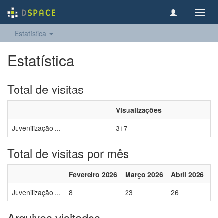
Toggl
navig
Estatística
Estatística
Total de visitas
Visualizações
Juvenilização ...
317
Total de visitas por mês
Fevereiro 2026
Março 2026
Abril 2026
M
Juvenilização ...
8
23
26
1
Arquivos visitados