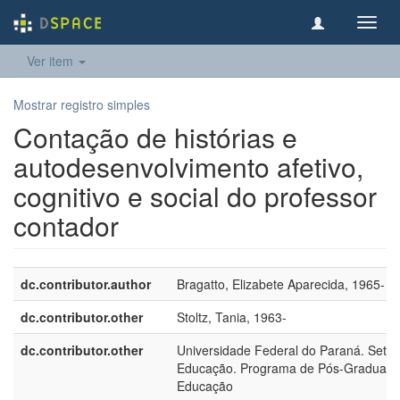
Toggl
navig
Ver item
Mostrar registro simples
Contação de histórias e
autodesenvolvimento afetivo,
cognitivo e social do professor
contador
dc.contributor.author
Bragatto, Elizabete Aparecida, 1965-
dc.contributor.other
Stoltz, Tania, 1963-
dc.contributor.other
Universidade Federal do Paraná. Setor
Educação. Programa de Pós-Graduaç
Educação