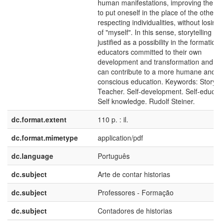
human manifestations, improving the abi
to put oneself in the place of the other,
respecting individualities, without losing
of "myself". In this sense, storytelling is
justified as a possibility in the formation
educators committed to their own
development and transformation and th
can contribute to a more humane and
conscious education. Keywords: Storytel
Teacher. Self-development. Self-educat
Self knowledge. Rudolf Steiner.
dc.format.extent
110 p. : il.
dc.format.mimetype
application/pdf
dc.language
Português
dc.subject
Arte de contar historias
dc.subject
Professores - Formação
dc.subject
Contadores de historias