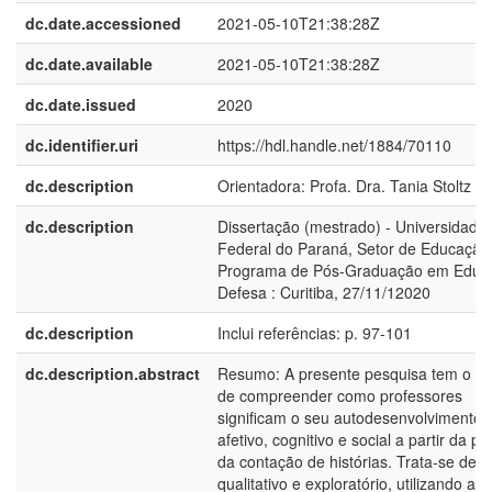
dc.date.accessioned
2021-05-10T21:38:28Z
dc.date.available
2021-05-10T21:38:28Z
dc.date.issued
2020
dc.identifier.uri
https://hdl.handle.net/1884/70110
dc.description
Orientadora: Profa. Dra. Tania Stoltz
dc.description
Dissertação (mestrado) - Universidade
Federal do Paraná, Setor de Educação
Programa de Pós-Graduação em Educ
Defesa : Curitiba, 27/11/12020
dc.description
Inclui referências: p. 97-101
dc.description.abstract
Resumo: A presente pesquisa tem o ob
de compreender como professores
significam o seu autodesenvolvimento
afetivo, cognitivo e social a partir da pr
da contação de histórias. Trata-se de 
qualitativo e exploratório, utilizando a