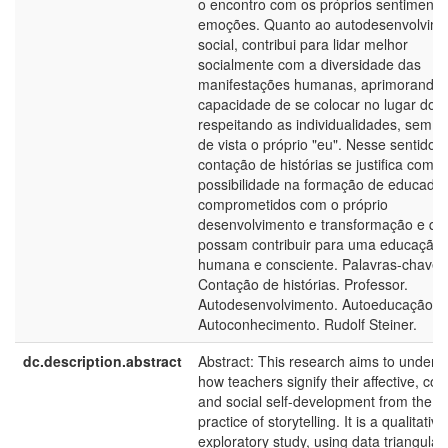
o encontro com os próprios sentimento
emoções. Quanto ao autodesenvolvim
social, contribui para lidar melhor
socialmente com a diversidade das
manifestações humanas, aprimorando 
capacidade de se colocar no lugar do o
respeitando as individualidades, sem p
de vista o próprio "eu". Nesse sentido, 
contação de histórias se justifica com
possibilidade na formação de educado
comprometidos com o próprio
desenvolvimento e transformação e qu
possam contribuir para uma educação
humana e consciente. Palavras-chave:
Contação de histórias. Professor.
Autodesenvolvimento. Autoeducação.
Autoconhecimento. Rudolf Steiner.
dc.description.abstract
Abstract: This research aims to unders
how teachers signify their affective, cog
and social self-development from the
practice of storytelling. It is a qualitativ
exploratory study, using data triangulat