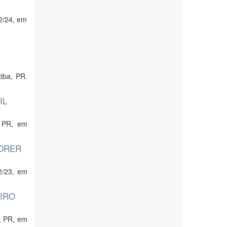
2/24, em
iba, PR.
IL
, PR, em
TORER
2/23, em
IRO
, PR, em