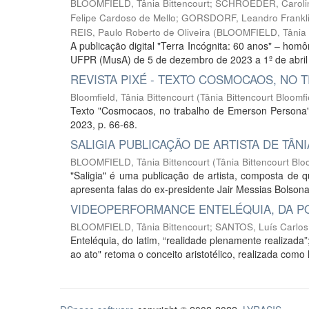
BLOOMFIELD, Tânia Bittencourt
;
SCHROEDER, Caroli
Felipe Cardoso de Mello
;
GORSDORF, Leandro Frankl
REIS, Paulo Roberto de Oliveira
(
BLOOMFIELD, Tânia B
A publicação digital "Terra Incógnita: 60 anos" – hom
UFPR (MusA) de 5 de dezembro de 2023 a 1º de abril d
REVISTA PIXÉ - TEXTO COSMOCAOS, NO
Bloomfield, Tânia Bittencourt
(
Tânia Bittencourt Bloomfi
Texto "Cosmocaos, no trabalho de Emerson Persona", d
2023, p. 66-68.
SALIGIA PUBLICAÇÃO DE ARTISTA DE TÂN
BLOOMFIELD, Tânia Bittencourt
(
Tânia Bittencourt Blo
"Saligia" é uma publicação de artista, composta de 
apresenta falas do ex-presidente Jair Messias Bolsonaro
VIDEOPERFORMANCE ENTELÉQUIA, DA PO
BLOOMFIELD, Tânia Bittencourt
;
SANTOS, Luís Carlos
Enteléquia, do latim, “realidade plenamente realizada
ao ato" retoma o conceito aristotélico, realizada com