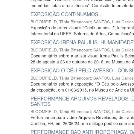
memórias, lutas e resistências". Comissão Intersetori
EXPOSIÇÃO CONTINUAMOS...
BLOOMFIELD, Tânia Bittencourt
;
SANTOS, Luís Carlos
Exposição de artes visuais "Continuamos...", integra
Intersetorial da UFPR: Setores de Artes, Comunicação
EXPOSIÇÃO IRENA PALULIS: HUMANIDAD
BLOOMFIELD, Tânia Bittencourt
;
SANTOS, Luís Carlos
Documentário sobre a artista visual Irena Palulis Bel
28 de agosto a 26 de outubro de 2018, no Museu de 
EXPOSIÇÃO O CÉU PELO AVESSO - CONSU
BLOOMFIELD, Tânia Bittencourt
;
SANTOS, Luís Carlos
Documentário sobre a exposição "O Céu pelo Avesso", 
da exposição, em 01/06/2015, no Museu de Arte da 
PERFORMANCE ARQUIVOS REVELADOS, DO
SANTOS
BLOOMFIELD, Tânia Bittencourt
;
SANTOS, Luís Carlos
Performance para vídeo Arquivos Revelados, de Tânia
Curitiba, PR, em 26/06/24, em diálogo poético com a e
PERFORMANCE BAD ANTHROPOPHAGY, DA