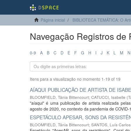
Página inicial
BIBLIOTECA TEMÁTICA: O Arti
Navegação Registros de Po
0-9
A
B
C
D
E
F
G
H
I
J
K
L
M
N
Itens para a visualização no momento 1-19 of 19
AÍAQUI PUBLICAÇÃO DE ARTISTA DE ISAB
BLOOMFIELD, Tânia Bittencourt
;
CATUCCI, Isabelle
(
T
"aíaqui" é uma publicação de artista realizada pelas
agosto de 2020, no contexto da pandemia de COVID-19
ESPETÁCULO APESAR, SONS DA RESISTÊ
BLOOMFIELD, Tânia Bittencourt
;
SANTOS, Luís Carlos
Espetáculo "ApesAR, sons da resistência", Coral d