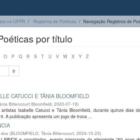
sta na UFPR
Registros de Poéticas
Navegação Registros de Poét
éticas por título
O
P
Q
R
S
T
U
V
W
X
Y
Z
Ir
ELLE CATUCCI E TÂNIA BLOOMFIELD
ânia Bittencourt Bloomfield
,
2020-07-19
)
 artistas Isabelle Catucci e Tânia Bloomfield, durante quinze dias d
. A publicação apresenta um jogo de troca ...
NCIA
 dos
(
BLOOMFIELD, Tânia Bittencourt
,
2024-10-23
)
o LABVOX e convidados, evento integrante da efeméride "60 anos d