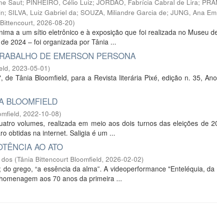
ne Saut
;
PINHEIRO, Célio Luiz
;
JORDÃO, Fabrícia Cabral de Lira
;
PRA
in
;
SILVA, Luiz Gabriel da
;
SOUZA, Miliandre Garcia de
;
JUNG, Ana Emí
ittencourt
,
2026-08-20
)
ônima a um sítio eletrônico e à exposição que foi realizada no Museu d
e 2024 – foi organizada por Tânia ...
 TRABALHO DE EMERSON PERSONA
eld
,
2023-05-01
)
e Tânia Bloomfield, para a Revista literária Pixé, edição n. 35, An
IA BLOOMFIELD
omfield
,
2022-10-08
)
quatro volumes, realizada em meio aos dois turnos das eleições de 2
 obtidas na internet. Saligia é um ...
TÊNCIA AO ATO
 dos
(
Tânia Bittencourt Bloomfield
,
2026-02-02
)
”; do grego, “a essência da alma”. A videoperformance "Enteléquia, da
o homenagem aos 70 anos da primeira ...