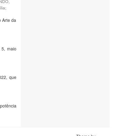
NDO,
lia
;
e Arte da
o 5, maio
022, que
 potência