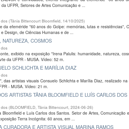
al da UFPR, Setores de Artes Comunicação e ...
 dos
(
Tânia Bittencourt Bloomfield
,
14/10/2025
)
nte da efeméride "60 anos do Golpe: memórias, lutas e resistências",
 e Design, de Ciências Humanas e de ...
E, NATUREZA, COSMOS
 dos
monte, exibido na exposição "Irena Palulis: humanidade, natureza, co
Arte da UFPR - MUSA. Vídeo: 52 m.
ELO SCHLICHTA E MARÍLIA DIAZ
 dos
das artistas visuais Consuelo Schlichta e Marília Diaz, realizado na
UFPR - MUSA. Vídeo: 21 m.
S ARTISTAS TÂNIA BLOOMFIELD E LUÍS CARLOS DOS
 dos
(
BLOOMFIELD, Tânia Bittencourt
,
2024-06-26
)
 Bloomfield e Luís Carlos dos Santos. Setor de Artes, Comunicação e
xposição Terra Incógnita: 60 anos, em ...
 CURADORA E ARTISTA VISUAL MARINA RAMOS