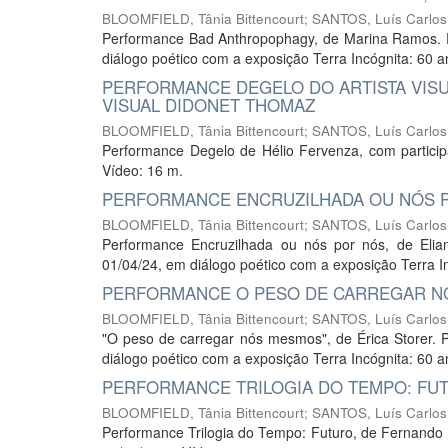
BLOOMFIELD, Tânia Bittencourt
;
SANTOS, Luís Carlos
Performance Bad Anthropophagy, de Marina Ramos. Pr
diálogo poético com a exposição Terra Incógnita: 60 
PERFORMANCE DEGELO DO ARTISTA VISUA
VISUAL DIDONET THOMAZ
BLOOMFIELD, Tânia Bittencourt
;
SANTOS, Luís Carlos
Performance Degelo de Hélio Fervenza, com partici
Vídeo: 16 m.
PERFORMANCE ENCRUZILHADA OU NÓS PO
BLOOMFIELD, Tânia Bittencourt
;
SANTOS, Luís Carlos
Performance Encruzilhada ou nós por nós, de Elian
01/04/24, em diálogo poético com a exposição Terra I
PERFORMANCE O PESO DE CARREGAR NÓ
BLOOMFIELD, Tânia Bittencourt
;
SANTOS, Luís Carlos
"O peso de carregar nós mesmos", de Érica Storer. P
diálogo poético com a exposição Terra Incógnita: 60 
PERFORMANCE TRILOGIA DO TEMPO: FUT
BLOOMFIELD, Tânia Bittencourt
;
SANTOS, Luís Carlos
Performance Trilogia do Tempo: Futuro, de Fernando 