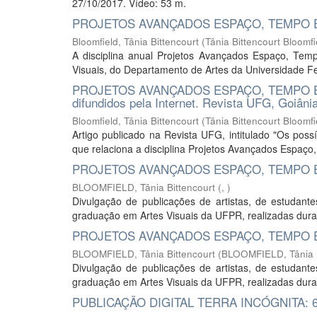
27/10/2017. Vídeo: 53 m.
PROJETOS AVANÇADOS ESPAÇO, TEMPO E FOR
Bloomfield, Tânia Bittencourt
(
Tânia Bittencourt Bloomfi
A disciplina anual Projetos Avançados Espaço, Temp
Visuais, do Departamento de Artes da Universidade Fe
PROJETOS AVANÇADOS ESPAÇO, TEMPO E FOR
difundidos pela Internet. Revista UFG, Goiânia
Bloomfield, Tânia Bittencourt
(
Tânia Bittencourt Bloomfi
Artigo publicado na Revista UFG, intitulado "Os possí
que relaciona a disciplina Projetos Avançados Espaço
PROJETOS AVANÇADOS ESPAÇO, TEMPO E 
BLOOMFIELD, Tânia Bittencourt
(
,
)
Divulgação de publicações de artistas, de estudan
graduação em Artes Visuais da UFPR, realizadas dura
PROJETOS AVANÇADOS ESPAÇO, TEMPO E 
BLOOMFIELD, Tânia Bittencourt
(
BLOOMFIELD, Tânia B
Divulgação de publicações de artistas, de estudan
graduação em Artes Visuais da UFPR, realizadas duran
PUBLICAÇÃO DIGITAL TERRA INCÓGNITA: 