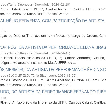
 dos
(
Tânia Bittencourt Bloomfield
,
2024-02-29
)
édio Histórico da UFPR, Pç. Santos Andrade, Curitiba, PR, em 29/0
anos, em cartaz no MusA/UFPR, de 05/12/23 a ...
L HÉLIO FERVENZA, COM PARTICIPAÇÃO DA ARTISTA
 dos
pação de Didonet Thomaz, em 17/11/2008, no Largo da Ordem, Curit
R NÓS, DA ARTISTA DA PERFORMANCE ELIANA BRAS
 dos
(
Tânia Bittencourt Bloomfield
,
2024-04-01
)
a Brasil. Prédio Histórico da UFPR, Pç. Santos Andrade, Curitiba
ncógnita: 60 anos, em cartaz no MusA/UFPR, de ...
S MESMOS, DA ARTISTA DA PERFORMANCE ÉRICA S
 dos
(
BLOOMFIELD, Tânia Bittencourt
,
2023-12-05
)
rédio Histórico da UFPR, Pç. Santos Andrade, Curitiba, PR, em 05/1
anos, em cartaz no MusA/UFPR, de 05/12/23 a ...
URO, DO ARTISTA DA PERFORMANCE FERNANDO RIBE
 dos
Ribeiro. Antigo prédio da imprensa da UFPR, Campus Cabral, Curitiba