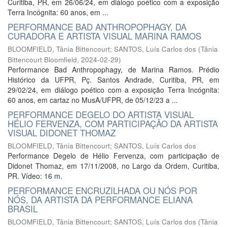
Curitiba, PR, em 26/06/24, em diálogo poético com a exposição
Terra Incógnita: 60 anos, em ...
PERFORMANCE BAD ANTHROPOPHAGY, DA
CURADORA E ARTISTA VISUAL MARINA RAMOS
BLOOMFIELD, Tânia Bittencourt
;
SANTOS, Luís Carlos dos
(
Tânia
Bittencourt Bloomfield
,
2024-02-29
)
Performance Bad Anthropophagy, de Marina Ramos. Prédio
Histórico da UFPR, Pç. Santos Andrade, Curitiba, PR, em
29/02/24, em diálogo poético com a exposição Terra Incógnita:
60 anos, em cartaz no MusA/UFPR, de 05/12/23 a ...
PERFORMANCE DEGELO DO ARTISTA VISUAL
HÉLIO FERVENZA, COM PARTICIPAÇÃO DA ARTISTA
VISUAL DIDONET THOMAZ
BLOOMFIELD, Tânia Bittencourt
;
SANTOS, Luís Carlos dos
Performance Degelo de Hélio Fervenza, com participação de
Didonet Thomaz, em 17/11/2008, no Largo da Ordem, Curitiba,
PR. Vídeo: 16 m.
PERFORMANCE ENCRUZILHADA OU NÓS POR
NÓS, DA ARTISTA DA PERFORMANCE ELIANA
BRASIL
BLOOMFIELD, Tânia Bittencourt
;
SANTOS, Luís Carlos dos
(
Tânia