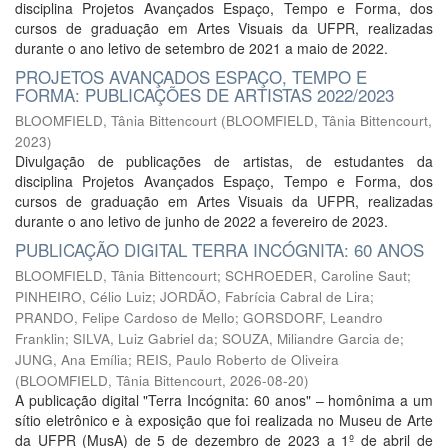
disciplina Projetos Avançados Espaço, Tempo e Forma, dos
cursos de graduação em Artes Visuais da UFPR, realizadas
durante o ano letivo de setembro de 2021 a maio de 2022.
PROJETOS AVANÇADOS ESPAÇO, TEMPO E
FORMA: PUBLICAÇÕES DE ARTISTAS 2022/2023
BLOOMFIELD, Tânia Bittencourt
(
BLOOMFIELD, Tânia Bittencourt
,
2023
)
Divulgação de publicações de artistas, de estudantes da
disciplina Projetos Avançados Espaço, Tempo e Forma, dos
cursos de graduação em Artes Visuais da UFPR, realizadas
durante o ano letivo de junho de 2022 a fevereiro de 2023.
PUBLICAÇÃO DIGITAL TERRA INCÓGNITA: 60 ANOS
BLOOMFIELD, Tânia Bittencourt
;
SCHROEDER, Caroline Saut
;
PINHEIRO, Célio Luiz
;
JORDÃO, Fabrícia Cabral de Lira
;
PRANDO, Felipe Cardoso de Mello
;
GORSDORF, Leandro
Franklin
;
SILVA, Luiz Gabriel da
;
SOUZA, Miliandre Garcia de
;
JUNG, Ana Emília
;
REIS, Paulo Roberto de Oliveira
(
BLOOMFIELD, Tânia Bittencourt
,
2026-08-20
)
A publicação digital "Terra Incógnita: 60 anos" – homônima a um
sítio eletrônico e à exposição que foi realizada no Museu de Arte
da UFPR (MusA) de 5 de dezembro de 2023 a 1º de abril de