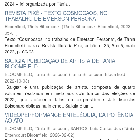
2024 – foi organizada por Tânia ...
REVISTA PIXÉ - TEXTO COSMOCAOS, NO
TRABALHO DE EMERSON PERSONA
Bloomfield, Tânia Bittencourt
(
Tânia Bittencourt Bloomfield
,
2023-
05-01
)
Texto "Cosmocaos, no trabalho de Emerson Persona", de Tânia
Bloomfield, para a Revista literária Pixé, edição n. 35, Ano 5, maio
2023, p. 66-68.
SALIGIA PUBLICAÇÃO DE ARTISTA DE TÂNIA
BLOOMFIELD
BLOOMFIELD, Tânia Bittencourt
(
Tânia Bittencourt Bloomfield
,
2022-10-08
)
"Saligia" é uma publicação de artista, composta de quatro
volumes, realizada em meio aos dois turnos das eleições de
2022, que apresenta falas do ex-presidente Jair Messias
Bolsonaro obtidas na internet. Saligia é um ...
VIDEOPERFORMANCE ENTELÉQUIA, DA POTÊNCIA
AO ATO
BLOOMFIELD, Tânia Bittencourt
;
SANTOS, Luís Carlos dos
(
Tânia
Bittencourt Bloomfield
,
2026-02-02
)