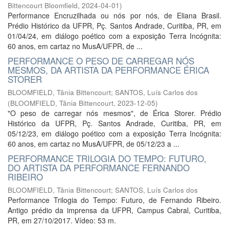
Bittencourt Bloomfield
,
2024-04-01
)
Performance Encruzilhada ou nós por nós, de Eliana Brasil.
Prédio Histórico da UFPR, Pç. Santos Andrade, Curitiba, PR, em
01/04/24, em diálogo poético com a exposição Terra Incógnita:
60 anos, em cartaz no MusA/UFPR, de ...
PERFORMANCE O PESO DE CARREGAR NÓS
MESMOS, DA ARTISTA DA PERFORMANCE ÉRICA
STORER
BLOOMFIELD, Tânia Bittencourt
;
SANTOS, Luís Carlos dos
(
BLOOMFIELD, Tânia Bittencourt
,
2023-12-05
)
"O peso de carregar nós mesmos", de Érica Storer. Prédio
Histórico da UFPR, Pç. Santos Andrade, Curitiba, PR, em
05/12/23, em diálogo poético com a exposição Terra Incógnita:
60 anos, em cartaz no MusA/UFPR, de 05/12/23 a ...
PERFORMANCE TRILOGIA DO TEMPO: FUTURO,
DO ARTISTA DA PERFORMANCE FERNANDO
RIBEIRO
BLOOMFIELD, Tânia Bittencourt
;
SANTOS, Luís Carlos dos
Performance Trilogia do Tempo: Futuro, de Fernando Ribeiro.
Antigo prédio da imprensa da UFPR, Campus Cabral, Curitiba,
PR, em 27/10/2017. Vídeo: 53 m.