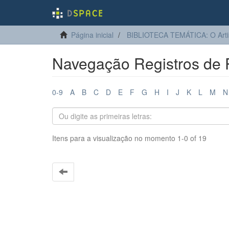
Página inicial
BIBLIOTECA TEMÁTICA: O Arti
Navegação Registros de Po
0-9
A
B
C
D
E
F
G
H
I
J
K
L
M
N
Itens para a visualização no momento 1-0 of 19