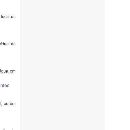
 local ou
cidual da
 água em
entes
al, porém