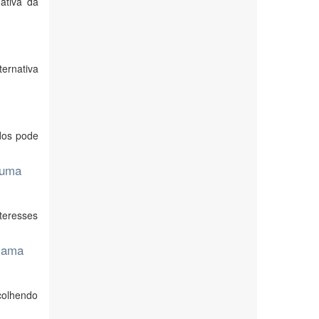
ativa da
ternativa
dos pode
: uma
teresses
 cama
acolhendo