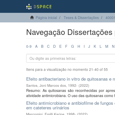
Página inicial
Teses & Dissertações
40001
Navegação Dissertações p
0-9
A
B
C
D
E
F
G
H
I
J
K
L
M
N
Itens para a visualização no momento 21-40 of 55
Efeito antibacteriano in vitro de quitosanas e
Santos, Joni Marcos dos, 1992-
(
2022
)
Resumo: As quitosanas são reconhecidas por aprese
atividade antimicrobiana. O uso das quitosanas como f
Efeito antimicrobiano e antibiofilme de fungo
em cateteres urinários
Marcomini, Emilli Karine, 1998-
(
2022
)