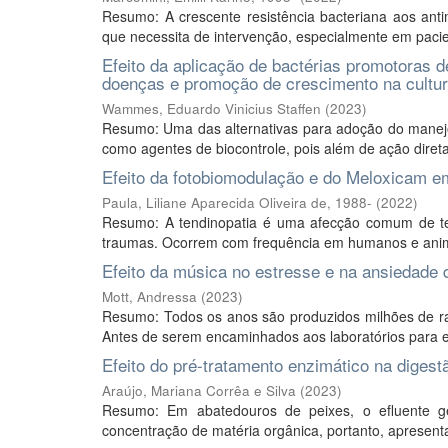
Resumo: A crescente resistência bacteriana aos ant
que necessita de intervenção, especialmente em pacie
Efeito da aplicação de bactérias promotoras de
doenças e promoção de crescimento na cultura 
Wammes, Eduardo Vinicius Staffen
(
2023
)
Resumo: Uma das alternativas para adoção do manejo i
como agentes de biocontrole, pois além de ação diret
Efeito da fotobiomodulação e do Meloxicam em
Paula, Liliane Aparecida Oliveira de, 1988-
(
2022
)
Resumo: A tendinopatia é uma afecção comum de tec
traumas. Ocorrem com frequência em humanos e animai
Efeito da música no estresse e na ansiedade 
Mott, Andressa
(
2023
)
Resumo: Todos os anos são produzidos milhões de rat
Antes de serem encaminhados aos laboratórios para ex
Efeito do pré-tratamento enzimático na digest
Araújo, Mariana Corrêa e Silva
(
2023
)
Resumo: Em abatedouros de peixes, o efluente g
concentração de matéria orgânica, portanto, apresenta 