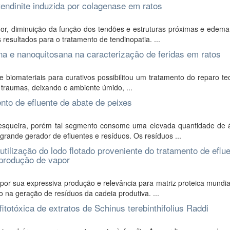
tendinite induzida por colagenase em ratos
dor, diminuição da função dos tendões e estruturas próximas e edema
esultados para o tratamento de tendinopatia. ...
na e nanoquitosana na caracterização de feridas em ratos
 biomateriais para curativos possibilitou um tratamento do reparo te
e traumas, deixando o ambiente úmido, ...
nto de efluente de abate de peixes
 pesqueira, porém tal segmento consome uma elevada quantidade de
grande gerador de efluentes e resíduos. Os resíduos ...
tilização do lodo flotado proveniente do tratamento de eflu
 produção de vapor
por sua expressiva produção e relevância para matriz proteica mundi
na geração de resíduos da cadeia produtiva. ...
fitotóxica de extratos de Schinus terebinthifolius Raddi