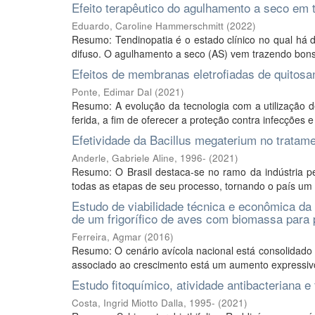
Efeito terapêutico do agulhamento a seco em 
Eduardo, Caroline Hammerschmitt
(
2022
)
Resumo: Tendinopatia é o estado clínico no qual há 
difuso. O agulhamento a seco (AS) vem trazendo bons r
Efeitos de membranas eletrofiadas de quitosa
Ponte, Edimar Dal
(
2021
)
Resumo: A evolução da tecnologia com a utilização de
ferida, a fim de oferecer a proteção contra infecções 
Efetividade da Bacillus megaterium no tratame
Anderle, Gabriele Aline, 1996-
(
2021
)
Resumo: O Brasil destaca-se no ramo da indústria
todas as etapas de seu processo, tornando o país um 
Estudo de viabilidade técnica e econômica da u
de um frigorífico de aves com biomassa para
Ferreira, Agmar
(
2016
)
Resumo: O cenário avícola nacional está consolidado 
associado ao crescimento está um aumento expressivo 
Estudo fitoquímico, atividade antibacteriana e 
Costa, Ingrid Miotto Dalla, 1995-
(
2021
)