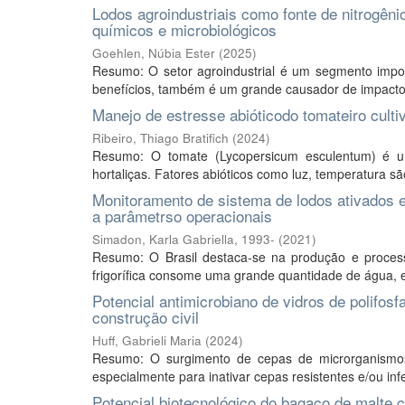
Lodos agroindustriais como fonte de nitrogên
químicos e microbiológicos
Goehlen, Núbia Ester
(
2025
)
Resumo: O setor agroindustrial é um segmento import
benefícios, também é um grande causador de impactos
Manejo de estresse abióticodo tomateiro cult
Ribeiro, Thiago Bratifich
(
2024
)
Resumo: O tomate (Lycopersicum esculentum) é u
hortaliças. Fatores abióticos como luz, temperatura sã
Monitoramento de sistema de lodos ativados e
a parâmetrso operacionais
Simadon, Karla Gabriella, 1993-
(
2021
)
Resumo: O Brasil destaca-se na produção e proces
frigorífica consome uma grande quantidade de água, 
Potencial antimicrobiano de vidros de polifos
construção civil
Huff, Gabrieli Maria
(
2024
)
Resumo: O surgimento de cepas de microrganismos r
especialmente para inativar cepas resistentes e/ou inf
Potencial biotecnológico do bagaço de malte 