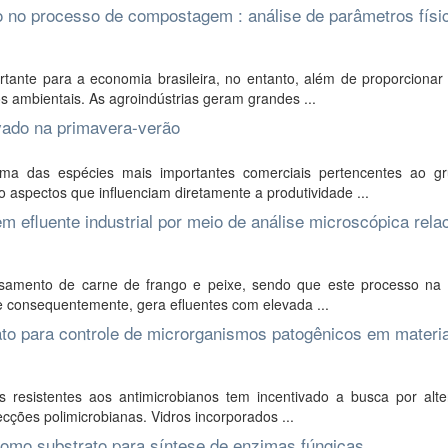
io no processo de compostagem : análise de parâmetros físi
ante para a economia brasileira, no entanto, além de proporcionar 
 ambientais. As agroindústrias geram grandes ...
ivado na primavera-verão
ma das espécies mais importantes comerciais pertencentes ao g
o aspectos que influenciam diretamente a produtividade ...
m efluente industrial por meio de análise microscópica rela
samento de carne de frango e peixe, sendo que este processo na i
e consequentemente, gera efluentes com elevada ...
fato para controle de microrganismos patogênicos em materi
esistentes aos antimicrobianos tem incentivado a busca por alter
ecções polimicrobianas. Vidros incorporados ...
como substrato para síntese de enzimas fúngicas