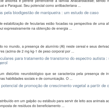
cie arbórea e perene pertencente à família Anacardiaceae; sendo n
ai e Paraguai. Seu potencial como antibacteriana ...
s pela biodigestão de manipueira : um estudo de caso
 estabilização de fecularias estão focadas na perspectiva de uma al
bui expressivamente na obtenção de energia ...
o no mundo, a presença de alumínio (Al) neste cereal e seus deriva
es (acima de 2 mg kg-1 de peso corporal por ...
leculares para tratamento de transtorno do espectro autista 
erol
m distúrbio neurobiológico que se caracteriza pela presença de in
nas habilidades sociais e de comunicação. O ...
 potencial de promoção de crescimento vegetal a partir de
istribuído em um galpão ou estábulo para servir de leito aos animais 
mposta de resíduos do beneficiamento ...