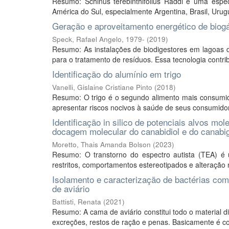
Resumo: Schinus terebinthifolius Raddi é uma espé
América do Sul, especialmente Argentina, Brasil, Urugu
Geração e aproveitamento energético de biogá
Speck, Rafael Angelo, 1979-
(
2019
)
Resumo: As instalações de biodigestores em lagoas de
para o tratamento de resíduos. Essa tecnologia contri
Identificação do alumínio em trigo
Vanelli, Gislaine Cristiane Pinto
(
2018
)
Resumo: O trigo é o segundo alimento mais consumid
apresentar riscos nocivos à saúde de seus consumidor
Identificação in silico de potenciais alvos mo
docagem molecular do canabidiol e do canabig
Moretto, Thais Amanda Bolson
(
2023
)
Resumo: O transtorno do espectro autista (TEA) é u
restritos, comportamentos estereotipados e alteração 
Isolamento e caracterização de bactérias com
de aviário
Battisti, Renata
(
2021
)
Resumo: A cama de aviário constitui todo o material d
excreções, restos de ração e penas. Basicamente é co