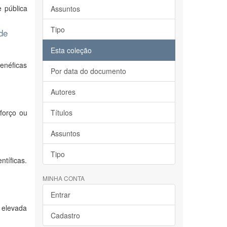
 pública
Assuntos
Tipo
 de
Esta coleção
benéficas
Por data do documento
Autores
forço ou
Títulos
Assuntos
Tipo
tíficas.
MINHA CONTA
Entrar
 elevada
Cadastro