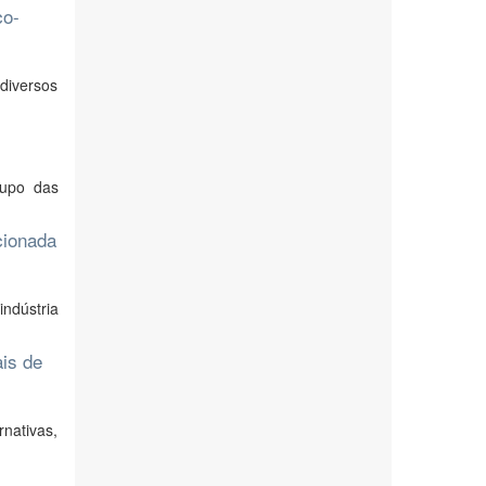
co-
diversos
rupo das
cionada
ndústria
ais de
nativas,