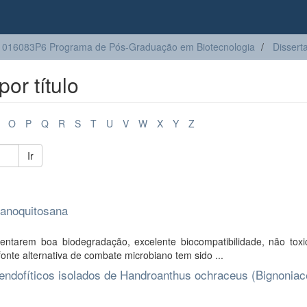
016083P6 Programa de Pós-Graduação em Biotecnologia
Dissert
or título
O
P
Q
R
S
T
U
V
W
X
Y
Z
Ir
 nanoquitosana
ntarem boa biodegradação, excelente biocompatibilidade, não toxi
onte alternativa de combate microbiano tem sido ...
s endofíticos isolados de Handroanthus ochraceus (Bignonia