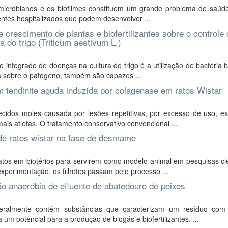
imicrobianos e os biofilmes constituem um grande problema de saúde
ntes hospitalizados que podem desenvolver ...
 crescimento de plantas e biofertilizantes sobre o controle
do trigo (Triticum aestivum L.)
ntegrado de doenças na cultura do trigo é a utilização de bactéria 
a sobre o patógeno, também são capazes ...
 tendinite aguda induzida por colagenase em ratos Wistar
idos moles causada por lesões repetitivas, por excesso de uso, es
s atletas. O tratamento conservativo convencional ...
de ratos wistar na fase de desmame
os em biotérios para servirem como modelo animal em pesquisas cien
perimentação, os filhotes passam pelo processo ...
ão anaeróbia de efluente de abatedouro de peixes
eralmente contém substâncias que caracterizam um resíduo com
um potencial para a produção de biogás e biofertilizantes. ...