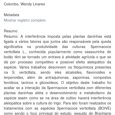
Colombo, Wendy Linares
Metadata
Mostrar registro completo
Resumo
Resumo: A interferência imposta pelas plantas daninhas está
ligada a vários fatores que juntos são responsáveis pela queda
significativa na produtividade das culturas. Spermacoce
verticillata L., conhecida popularmente como vassourinha de
botão têm se tornado um entrave à atividade agrícola o que se
dá por processo competitivo e possível efeito alelopático da
espécie. Vários trabalhos descrevem os fitoquímicos presentes
na S. verticillata, sendo eles alcaloides, flavonoides e
terpenoides, além de antraquinonas, saponinas, compostos
fenólicos, taninos e glicosídeos. O objetivo deste trabalho foi
avaliar se a interação da Spermacoce verticillata com diferentes
plantas daninhas afeta o desenvolvimento e metabolismo da
espécie assim como se na área de cultivo haverá interferência
alelopática sobre a cultura do trigo. Para isto foram realizados os
tratamentos com as espécies Spermacoce verticillata (BOIVE)
como sendo o foco principal do estudo, seguido de Brachiaria