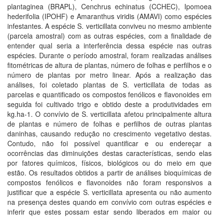
plantaginea (BRAPL), Cenchrus echinatus (CCHEC), Ipomoea
hederifolia (IPOHF) e Amaranthus viridis (AMAVI) como espécies
infestantes. A espécie S. verticillata conviveu no mesmo ambiente
(parcela amostral) com as outras espécies, com a finalidade de
entender qual seria a interferência dessa espécie nas outras
espécies. Durante o período amostral, foram realizadas análises
fitométricas de altura de plantas, número de folhas e perfilhos e o
número de plantas por metro linear. Após a realização das
análises, foi coletado plantas de S. verticillata de todas as
parcelas e quantificado os compostos fenólicos e flavonoides em
seguida foi cultivado trigo e obtido deste a produtividades em
kg.ha-1. O convívio de S. verticillata afetou principalmente altura
de plantas e número de folhas e perfilhos de outras plantas
daninhas, causando redução no crescimento vegetativo destas.
Contudo, não foi possível quantificar e ou endereçar a
ocorrências das diminuições destas características, sendo elas
por fatores químicos, físicos, biológicos ou do meio em que
estão. Os resultados obtidos a partir de análises bioquímicas de
compostos fenólicos e flavonoides não foram responsivos a
justificar que a espécie S. verticillata apresenta ou não aumento
na presença destes quando em convívio com outras espécies e
inferir que estes possam estar sendo liberados em maior ou