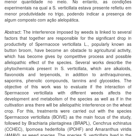
menor quantidade no meio. No entanto, as condições
experimentais na qual a S. verticillata estava presente refletiu em
menor produtividade no trigo, podendo indicar a presença de
algum composto com ação alelopática.
Abstract: The interference imposed by weeds is linked to several
factors that together are responsible for the significant drop in
productivity of Spermacoce verticillata L., popularly known as
button broom, have become an obstacle to agricultural activity,
which has become gives by competitive process and possible
allelopathic effect of the species. Several works describe the
phytochemicals present in S. verticillata, which are alkaloids,
flavonoids and terpenoids, in addition to anthraquinones,
saponins, phenolic compounds, tannins and glycosides. The
objective of this work was to evaluate if the interaction of
Spermacoce verticillata with different weeds affects the
development and metabolism of the species as well as if in the
cultivation area there will be allelopathic interference on the wheat
crop. For this, treatments were carried out with the species
Spermacoce verticillata (BOIVE) as the main focus of the study,
followed by Brachiaria plantaginea (BRAPL), Cenchrus echinatus
(CCHEC), Ipomoea hederifolia (IPOHF) and Amaranthus viridis
(AMAVI) as weed species. The species S. verticillata lived in the