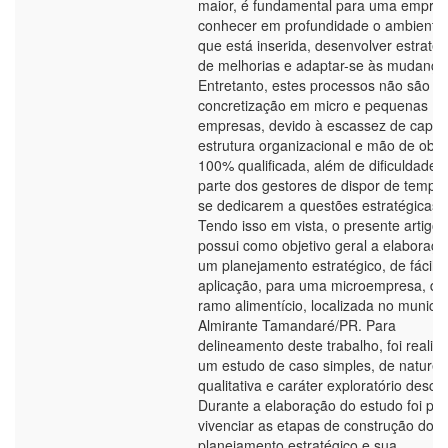
maior, é fundamental para uma empre
conhecer em profundidade o ambiente
que está inserida, desenvolver estratég
de melhorias e adaptar-se às mudança
Entretanto, estes processos não são de 
concretização em micro e pequenas
empresas, devido à escassez de capita
estrutura organizacional e mão de obra
100% qualificada, além de dificuldade 
parte dos gestores de dispor de tempo
se dedicarem a questões estratégicas.
Tendo isso em vista, o presente artigo
possui como objetivo geral a elaboraçã
um planejamento estratégico, de fácil
aplicação, para uma microempresa, do
ramo alimentício, localizada no municíp
Almirante Tamandaré/PR. Para
delineamento deste trabalho, foi realiz
um estudo de caso simples, de nature
qualitativa e caráter exploratório descrit
Durante a elaboração do estudo foi pos
vivenciar as etapas de construção do
planejamento estratégico e sua