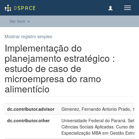
Toggl
navig
Ver item
Mostrar registro simples
Implementação do
planejamento estratégico :
estudo de caso de
microempresa do ramo
alimentício
dc.contributor.advisor
Gimenez, Fernando Antonio Prado, 19
dc.contributor.other
Universidade Federal do Paraná. Setor
Ciências Sociais Aplicadas. Curso de
Especialização MBA em Gestão Estraté