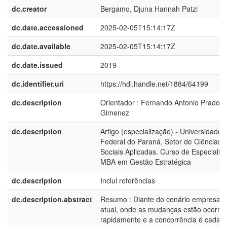
dc.creator
Bergamo, Djuna Hannah Patzi
dc.date.accessioned
2025-02-05T15:14:17Z
dc.date.available
2025-02-05T15:14:17Z
dc.date.issued
2019
dc.identifier.uri
https://hdl.handle.net/1884/64199
dc.description
Orientador : Fernando Antonio Prado
Gimenez
dc.description
Artigo (especialização) - Universidade
Federal do Paraná, Setor de Ciências
Sociais Aplicadas. Curso de Especializ
MBA em Gestão Estratégica
dc.description
Inclui referências
dc.description.abstract
Resumo : Diante do cenário empresaria
atual, onde as mudanças estão ocorre
rapidamente e a concorrência é cada v