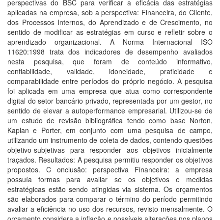
perspectivas do BSC para verificar a eficácia das estratégias
aplicadas na empresa, sob a perspectiva: Financeira, do Cliente,
dos Processos Internos, do Aprendizado e de Crescimento, no
sentido de modificar as estratégias em curso e refletir sobre o
aprendizado organizacional. A Norma Internacional ISO
11620:1998 trata dos indicadores de desempenho avaliados
nesta pesquisa, que foram de conteúdo informativo,
confiabilidade, validade, idoneidade, praticidade e
comparabilidade entre períodos do próprio negócio. A pesquisa
foi aplicada em uma empresa que atua como correspondente
digital do setor bancário privado, representada por um gestor, no
sentido de elevar a autoperformance empresarial. Utilizou-se de
um estudo de revisão bibliográfica tendo como base Norton,
Kaplan e Porter, em conjunto com uma pesquisa de campo,
utilizando um instrumento de coleta de dados, contendo questões
objetivo-subjetivas para responder aos objetivos inicialmente
traçados. Resultados: A pesquisa permitiu responder os objetivos
propostos. C onclusão: perspectiva Financeira: a empresa
possuía formas para avaliar se os objetivos e medidas
estratégicas estão sendo atingidas via sistema. Os orçamentos
são elaborados para comparar o término do período permitindo
avaliar a eficiência no uso dos recursos, revisto mensalmente. O
orçamento considera a inflação e possíveis alterações nos planos