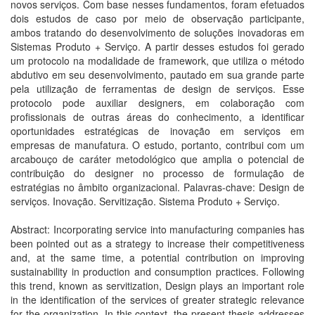
novos serviços. Com base nesses fundamentos, foram efetuados
dois estudos de caso por meio de observação participante,
ambos tratando do desenvolvimento de soluções inovadoras em
Sistemas Produto + Serviço. A partir desses estudos foi gerado
um protocolo na modalidade de framework, que utiliza o método
abdutivo em seu desenvolvimento, pautado em sua grande parte
pela utilização de ferramentas de design de serviços. Esse
protocolo pode auxiliar designers, em colaboração com
profissionais de outras áreas do conhecimento, a identificar
oportunidades estratégicas de inovação em serviços em
empresas de manufatura. O estudo, portanto, contribui com um
arcabouço de caráter metodológico que amplia o potencial de
contribuição do designer no processo de formulação de
estratégias no âmbito organizacional. Palavras-chave: Design de
serviços. Inovação. Servitização. Sistema Produto + Serviço.
Abstract: Incorporating service into manufacturing companies has
been pointed out as a strategy to increase their competitiveness
and, at the same time, a potential contribution on improving
sustainability in production and consumption practices. Following
this trend, known as servitization, Design plays an important role
in the identification of the services of greater strategic relevance
for the organization. In this context, the present thesis addresses