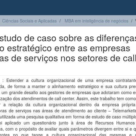
Ciências Sociais e Aplicadas
MBA em inteligência de negócios
estudo de caso sobre as diferença
o estratégico entre as empresas
as de serviços nos setores de cal
: Estender a cultura organizacional de uma empresa contratan
ada, de forma a manter o alinhamento estratégico e sua cultura pre
o um grande desafio aos gestores de empresas que adotaram como es
rização dos atendimentos de call center. Assim, este trabalho tem como
r a relação da cultura organizacional dentro da empresa própri
oras de serviços nas áreas de atendimento ao cliente – Telemarketi
i utilizada uma pesquisa qualitativa em forma de estudo de caso múltip
oi aplicado um questionário junto à área de Recursos Humanos
, com o propósito de avaliar quais parâmetros divergem entre si e q
gentes no que tange a cultura organizacional das mesmas e 