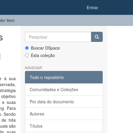
Entrar
Ver item
s
Buscar DSpace
l
Esta coleção
NAVEGAR
Todo o repositório
te à sua
servada,
Comunidades e Coleções
tratégia
 objetivo
Por data do documento
a e suas
ng. Para
Autores
lo. Sendo
 de três
uais são
Títulos
de suas