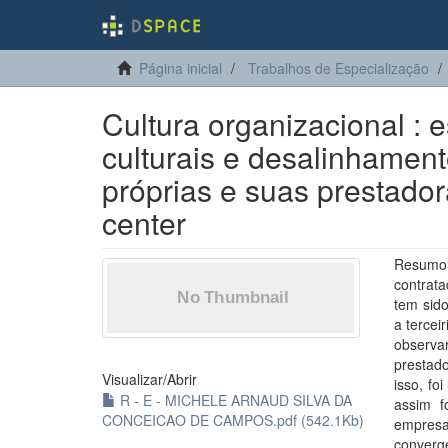
Página inicial
Trabalhos de Especialização
Cultura organizacional : 
culturais e desalinhament
próprias e suas prestador
center
Resumo 
contrat
tem sid
a tercei
observa
prestad
Visualizar/
Abrir
isso, fo
R - E - MICHELE ARNAUD SILVA DA
assim f
CONCEICAO DE CAMPOS.pdf (542.1Kb)
empresas
conver