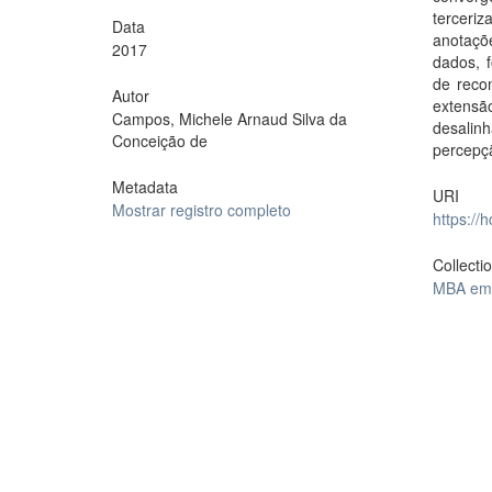
terceri
Data
anotaçõ
2017
dados, 
de recon
Autor
extensã
Campos, Michele Arnaud Silva da
desalinh
Conceição de
percepç
Metadata
URI
Mostrar registro completo
https://
Collecti
MBA em 