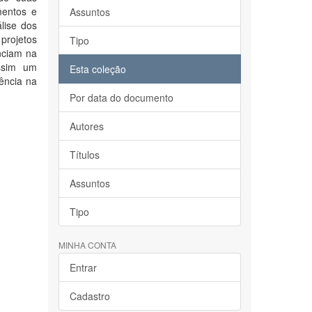
mentos e
Assuntos
lise dos
projetos
Tipo
nciam na
assim um
Esta coleção
uência na
Por data do documento
Autores
Títulos
Assuntos
Tipo
MINHA CONTA
Entrar
Cadastro