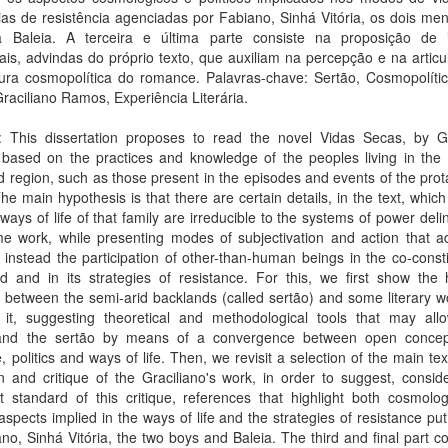
ias de resistência agenciadas por Fabiano, Sinhá Vitória, os dois me
a Baleia. A terceira e última parte consiste na proposição de
ais, advindas do próprio texto, que auxiliam na percepção e na artic
tura cosmopolítica do romance. Palavras-chave: Sertão, Cosmopolític
raciliano Ramos, Experiência Literária.
t: This dissertation proposes to read the novel Vidas Secas, by Gr
based on the practices and knowledge of the peoples living in the B
d region, such as those present in the episodes and events of the prot
The main hypothesis is that there are certain details, in the text, whic
 ways of life of that family are irreducible to the systems of power deli
me work, while presenting modes of subjectivation and action that a
instead the participation of other-than-human beings in the co-consti
d and in its strategies of resistance. For this, we first show the h
s between the semi-arid backlands (called sertão) and some literary w
 it, suggesting theoretical and methodological tools that may all
and the sertão by means of a convergence between open concep
re, politics and ways of life. Then, we revisit a selection of the main tex
n and critique of the Graciliano's work, in order to suggest, consid
 standard of this critique, references that highlight both cosmolog
l aspects implied in the ways of life and the strategies of resistance put
no, Sinhá Vitória, the two boys and Baleia. The third and final part co