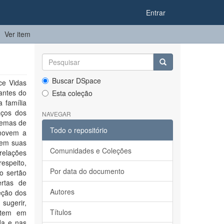
Entrar
Ver item
Buscar DSpace
ce Vidas
antes do
Esta coleção
 família
aços dos
NAVEGAR
stemas de
Todo o repositório
movem a
 em suas
Comunidades e Coleções
relações
espeito,
Por data do documento
o sertão
ertas de
Autores
eção dos
sugerir,
Títulos
altem em
da e nas