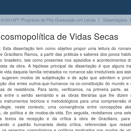
1016016P7 Programa de Pós-Graduação em Letras
Dissertações
a cosmopolítica de Vidas Secas
 Esta dissertação tem como objetivo propor uma leitura do roman
e Graciliano Ramos, a partir das práticas e saberes dos povos habit
o brasileiro, tais como presentes nos episódios e acontecimentos da
nista da obra. A hipótese principal da dissertação é que alguns tr
 vida daquela família retratados no romance são irredutíveis aos si
e sugerem modos de subjetivação e de ação que admitem e pro
pação dos entes outros-que-humanos na co-constituição do mundo e
ias de resistência. Para tanto, verificamos, na primeira parte, as 
cas entre o sertão semiárido e as obras literárias que lhe dizem r
o instrumentos teóricos e metodológicos para uma compreensão d
vilegie, neste contexto, uma convergência entre concepções ab
ra, de política e de modos-de-vida. Em seguida, revisitamos uma sel
ais textos da recepção e da crítica à obra de Graciliano, para 
rando o padrão humanista desta crítica, referenciais que ress
o os aspectos cosmológicos e políticos implicados nos modos de vi