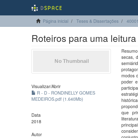
Página inicial
Teses & Dissertações
4000
Roteiros para uma leitur
Resumo:
secas, d
semiárid
protago
modos de
poder 
Visualizar/
Abrir
partici
R - D - RONDINELLY GOMES
estratég
MEDEIROS.pdf (1.640Mb)
históri
propond
que pri
Data
literatu
2018
princip
conside
Autor
conjunt