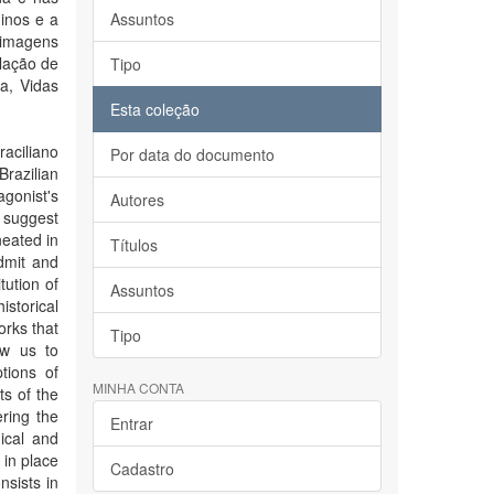
ninos e a
Assuntos
 imagens
ulação de
Tipo
a, Vidas
Esta coleção
aciliano
Por data do documento
razilian
agonist's
Autores
h suggest
neated in
Títulos
dmit and
tution of
Assuntos
istorical
orks that
Tipo
ow us to
tions of
MINHA CONTA
ts of the
ering the
Entrar
ical and
 in place
Cadastro
nsists in