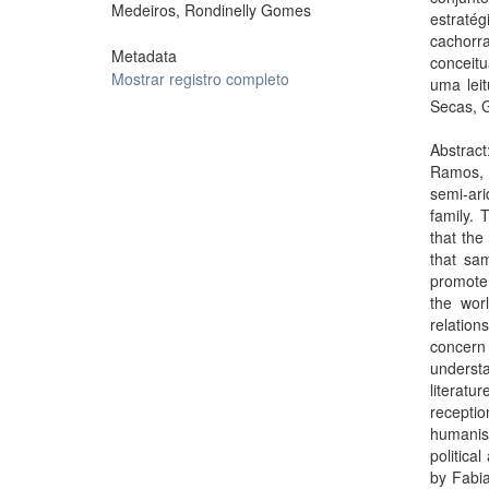
Medeiros, Rondinelly Gomes
estratég
cachorr
Metadata
conceitu
Mostrar registro completo
uma lei
Secas, G
Abstrac
Ramos, 
semi-ari
family. 
that the
that sa
promote 
the worl
relation
concern
underst
literatu
receptio
humanist
politica
by Fabia