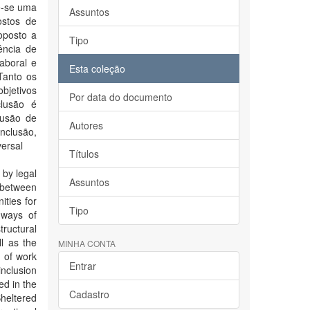
e-se uma
Assuntos
ostos de
oposto a
Tipo
ência de
aboral e
Esta coleção
Tanto os
bjetivos
Por data do documento
lusão é
lusão de
Autores
Inclusão,
versal
Títulos
 by legal
Assuntos
 between
ities for
Tipo
 ways of
tructural
l as the
MINHA CONTA
y of work
Entrar
nclusion
ed in the
Cadastro
Sheltered