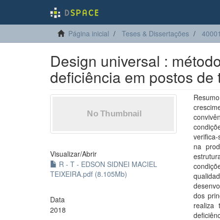
Página inicial
Teses & Dissertações
4000
Design universal : métod
deficiência em postos de 
Resumo:
crescime
convivê
condiçõ
verific
na prod
Visualizar/
Abrir
estrutu
R - T - EDSON SIDNEI MACIEL
condiçõ
TEIXEIRA.pdf (8.105Mb)
qualida
desenvol
dos prin
Data
realiza
2018
deficiê