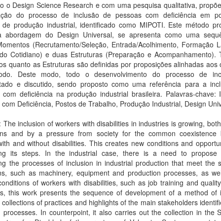
ndo o Design Science Research e com uma pesquisa qualitativa, propõ
ação do processo de inclusão de pessoas com deficiência em p
o de produção industrial, identificado como MIPOTI. Este método pr
da abordagem do Design Universal, se apresenta como uma sequ
Momentos (Recrutamento/Seleção, Entrada/Acolhimento, Formação L
do Cotidiano) e duas Estruturas (Preparação e Acompanhamento). 
 quanto as Estruturas são definidas por proposições alinhadas aos o
odo. Deste modo, todo o desenvolvimento do processo de inc
tado e discutido, sendo proposto como uma referência para a inc
com deficiência na produção industrial brasileira. Palavras-chave: 
com Deficiência, Postos de Trabalho, Produção Industrial, Design Uni
: The inclusion of workers with disabilities in industries is growing, both
ions and by a pressure from society for the common coexistence
ith and without disabilities. This creates new conditions and opportun
ing its steps. In the industrial case, there is a need to propose
ng the processes of inclusion in industrial production that meet the s
ons, such as machinery, equipment and production processes, as wel
nditions of workers with disabilities, such as job training and qualit
us, this work presents the sequence of development of a method of i
 collections of practices and highlights of the main stakeholders identifi
n processes. In counterpoint, it also carries out the collection in the 