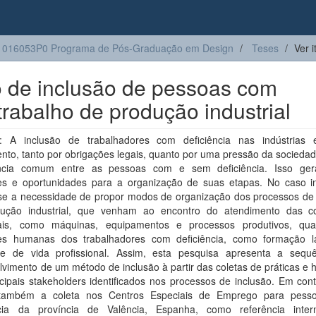
1016053P0 Programa de Pós-Graduação em Design
Teses
Ver 
o de inclusão de pessoas com
trabalho de produção industrial
 A inclusão de trabalhadores com deficiência nas indústrias
nto, tanto por obrigações legais, quanto por uma pressão da socieda
ncia comum entre as pessoas com e sem deficiência. Isso ge
es e oportunidades para a organização de suas etapas. No caso ind
a-se a necessidade de propor modos de organização dos processos de 
ução industrial, que venham ao encontro do atendimento das c
rais, como máquinas, equipamentos e processos produtivos, qu
es humanas dos trabalhadores com deficiência, como formação l
de de vida profissional. Assim, esta pesquisa apresenta a sequ
vimento de um método de inclusão à partir das coletas de práticas e h
cipais stakeholders identificados nos processos de inclusão. Em con
 também a coleta nos Centros Especiais de Emprego para pes
ncia da província de Valência, Espanha, como referência intern