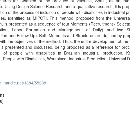
ntres for Disabled of the province of Valencia, Spain, as an inter
e. Using Design Science Research and a qualitative research, it is pr
tion of the process of inclusion of people with disabilities in industrial p
ces, identified as MIPOTI. This method, proposed from the Universa
, is presented as a sequence of four Moments (Recruitment / Selecti
ption, Labor Formation and Management of Daily) and two Str
tion and Follow-Up). Both Moments and Structures are defined by pro
with the objectives of the method. Thus, the entire development of the 
 is presented and discussed, being proposed as a reference for proc
n of people with disabilities in Brazilian industrial production. K
n, People with Disabilities, Workplace, Industrial Production, Universal 
hdl.handle.net/1884/55288
ons
8]