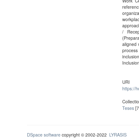
Work Ce
referenc
organiza
workpla
approach
/ Rece
(Prepara
aligned 
process
inclusio
Inclusio
URI
https://
Collecti
Teses
[7
DSpace software
copyright © 2002-2022
LYRASIS