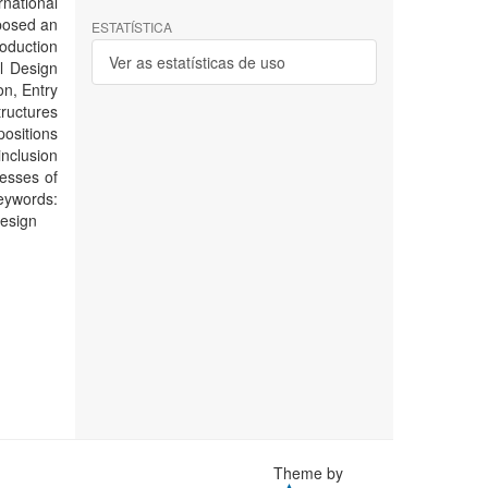
national
oposed an
ESTATÍSTICA
roduction
Ver as estatísticas de uso
l Design
on, Entry
uctures
positions
inclusion
esses of
eywords:
Design
Theme by