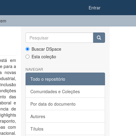
Entrar
item
Buscar DSpace
Esta coleção
 está em
de para a
NAVEGAR
ra novas
ustrial,
Todo o repositório
inclusão
ondições
Comunidades e Coleções
anto das
aboral e
Por data do documento
ência de
ighlights
Autores
traponto,
soas com
Títulos
acional.