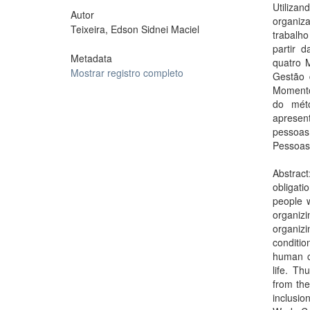
Utiliza
Autor
organiz
Teixeira, Edson Sidnei Maciel
trabalh
partir 
Metadata
quatro 
Mostrar registro completo
Gestão 
Momentos
do mét
apresen
pessoas 
Pessoas 
Abstract
obligat
people w
organiz
organizi
conditi
human co
life. Th
from the
inclusio