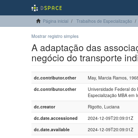
Página inicial
Trabalhos de Especialização
Mostrar registro simples
A adaptação das associaç
negócio do transporte ind
dc.contributor.other
May, Marcia Ramos, 196
dc.contributor.other
Universidade Federal do 
Especialização MBA em In
dc.creator
Rigotto, Luciana
dc.date.accessioned
2024-12-09T20:09:01Z
dc.date.available
2024-12-09T20:09:01Z