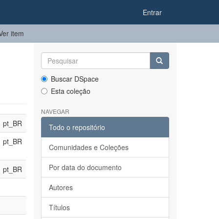
Entrar
Ver item
Buscar DSpace
Esta coleção
NAVEGAR
pt_BR
Todo o repositório
pt_BR
Comunidades e Coleções
Por data do documento
pt_BR
Autores
Títulos