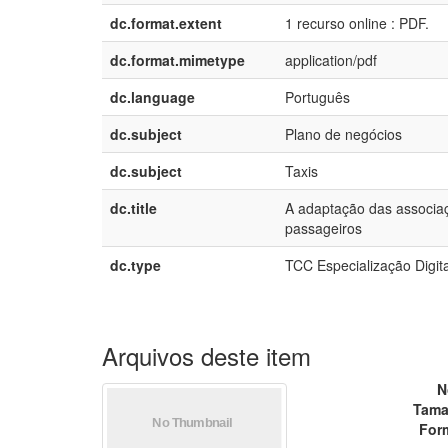
dc.format.extent
1 recurso online : PDF.
dc.format.mimetype
application/pdf
dc.language
Português
dc.subject
Plano de negócios
dc.subject
Taxis
dc.title
A adaptação das associaç
passageiros
dc.type
TCC Especialização Digita
Arquivos deste item
N
Tama
For