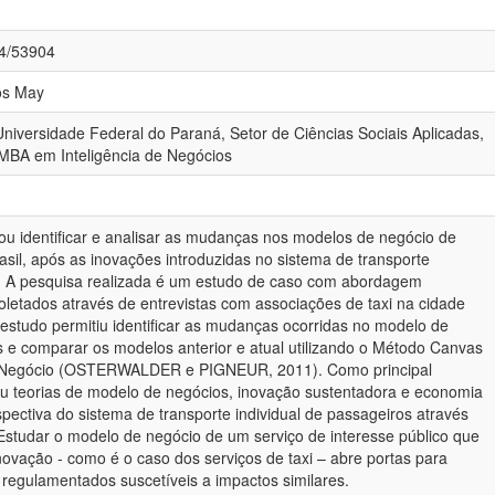
84/53904
os May
 Universidade Federal do Paraná, Setor de Ciências Sociais Aplicadas,
MBA em Inteligência de Negócios
ou identificar e analisar as mudanças nos modelos de negócio de
asil, após as inovações introduzidas no sistema de transporte
s. A pesquisa realizada é um estudo de caso com abordagem
oletados através de entrevistas com associações de taxi na cidade
 estudo permitiu identificar as mudanças ocorridas no modelo de
 e comparar os modelos anterior e atual utilizando o Método Canvas
e Negócio (OSTERWALDER e PIGNEUR, 2011). Como principal
niu teorias de modelo de negócios, inovação sustentadora e economia
pectiva do sistema de transporte individual de passageiros através
 Estudar o modelo de negócio de um serviço de interesse público que
novação - como é o caso dos serviços de taxi – abre portas para
os regulamentados suscetíveis a impactos similares.