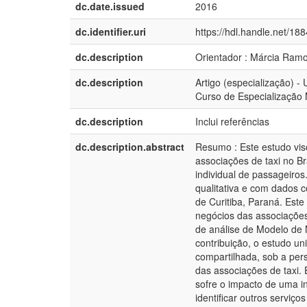
dc.date.issued
2016
dc.identifier.uri
https://hdl.handle.net/18
dc.description
Orientador : Márcia Ram
dc.description
Artigo (especialização) -
Curso de Especialização 
dc.description
Inclui referências
dc.description.abstract
Resumo : Este estudo vis
associações de taxi no Br
individual de passageiro
qualitativa e com dados c
de Curitiba, Paraná. Este
negócios das associações
de análise de Modelo d
contribuição, o estudo u
compartilhada, sob a pers
das associações de taxi.
sofre o impacto de uma i
identificar outros serviç