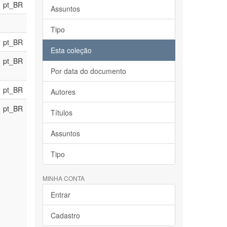
pt_BR
Assuntos
Tipo
pt_BR
Esta coleção
pt_BR
Por data do documento
pt_BR
Autores
pt_BR
Títulos
Assuntos
Tipo
MINHA CONTA
Entrar
Cadastro