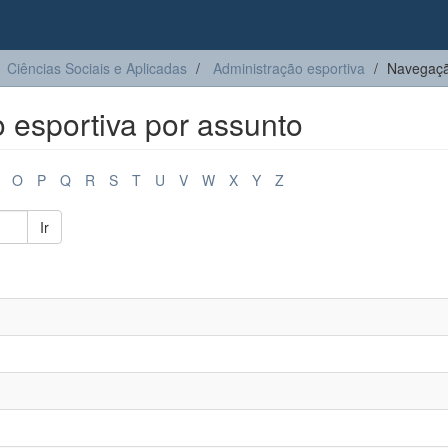
Ciências Sociais e Aplicadas
Administração esportiva
Navegaçã
 esportiva por assunto
O
P
Q
R
S
T
U
V
W
X
Y
Z
Ir