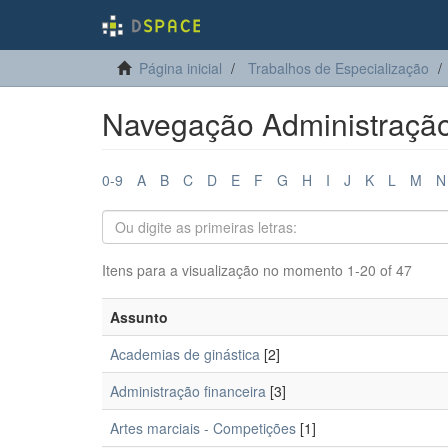
Página inicial
Trabalhos de Especialização
Navegação Administração
0-9
A
B
C
D
E
F
G
H
I
J
K
L
M
N
Itens para a visualização no momento 1-20 of 47
Assunto
Academias de ginástica
[2]
Administração financeira
[3]
Artes marciais - Competições
[1]