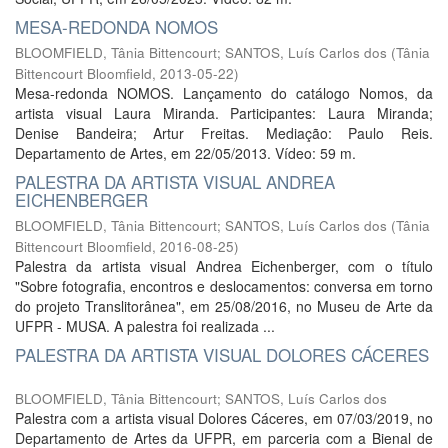
MESA-REDONDA NOMOS
BLOOMFIELD, Tânia Bittencourt
;
SANTOS, Luís Carlos dos
(
Tânia
Bittencourt Bloomfield
,
2013-05-22
)
Mesa-redonda NOMOS. Lançamento do catálogo Nomos, da
artista visual Laura Miranda. Participantes: Laura Miranda;
Denise Bandeira; Artur Freitas. Mediação: Paulo Reis.
Departamento de Artes, em 22/05/2013. Vídeo: 59 m.
PALESTRA DA ARTISTA VISUAL ANDREA
EICHENBERGER
BLOOMFIELD, Tânia Bittencourt
;
SANTOS, Luís Carlos dos
(
Tânia
Bittencourt Bloomfield
,
2016-08-25
)
Palestra da artista visual Andrea Eichenberger, com o título
"Sobre fotografia, encontros e deslocamentos: conversa em torno
do projeto Translitorânea", em 25/08/2016, no Museu de Arte da
UFPR - MUSA. A palestra foi realizada ...
PALESTRA DA ARTISTA VISUAL DOLORES CÁCERES
BLOOMFIELD, Tânia Bittencourt
;
SANTOS, Luís Carlos dos
Palestra com a artista visual Dolores Cáceres, em 07/03/2019, no
Departamento de Artes da UFPR, em parceria com a Bienal de