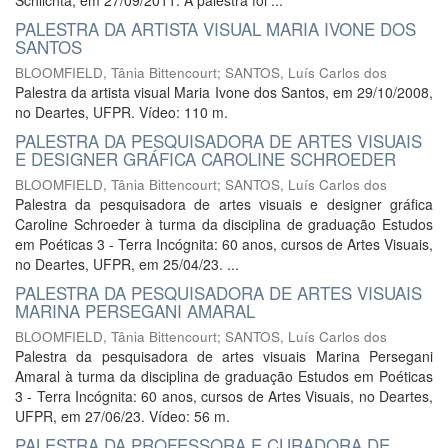
Schlichta, em 27/09/2011. A palestra foi ...
PALESTRA DA ARTISTA VISUAL MARIA IVONE DOS
SANTOS
BLOOMFIELD, Tânia Bittencourt
;
SANTOS, Luís Carlos dos
Palestra da artista visual Maria Ivone dos Santos, em 29/10/2008,
no Deartes, UFPR. Vídeo: 110 m.
PALESTRA DA PESQUISADORA DE ARTES VISUAIS
E DESIGNER GRÁFICA CAROLINE SCHROEDER
BLOOMFIELD, Tânia Bittencourt
;
SANTOS, Luís Carlos dos
Palestra da pesquisadora de artes visuais e designer gráfica
Caroline Schroeder à turma da disciplina de graduação Estudos
em Poéticas 3 - Terra Incógnita: 60 anos, cursos de Artes Visuais,
no Deartes, UFPR, em 25/04/23. ...
PALESTRA DA PESQUISADORA DE ARTES VISUAIS
MARINA PERSEGANI AMARAL
BLOOMFIELD, Tânia Bittencourt
;
SANTOS, Luís Carlos dos
Palestra da pesquisadora de artes visuais Marina Persegani
Amaral à turma da disciplina de graduação Estudos em Poéticas
3 - Terra Incógnita: 60 anos, cursos de Artes Visuais, no Deartes,
UFPR, em 27/06/23. Vídeo: 56 m.
PALESTRA DA PROFESSORA E CURADORA DE