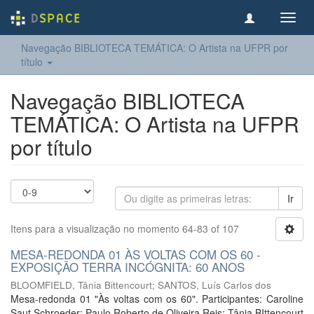
Toggl
navig
Navegação BIBLIOTECA TEMÁTICA: O Artista na UFPR por
título
Navegação BIBLIOTECA
TEMÁTICA: O Artista na UFPR
por título
Ir
Itens para a visualização no momento 64-83 of 107
MESA-REDONDA 01 ÀS VOLTAS COM OS 60 -
EXPOSIÇÃO TERRA INCÓGNITA: 60 ANOS
BLOOMFIELD, Tânia Bittencourt
;
SANTOS, Luís Carlos dos
Mesa-redonda 01 "Às voltas com os 60". Participantes: Caroline
Saut Schroeder; Paulo Roberto de Oliveira Reis; Tânia BIttencourt