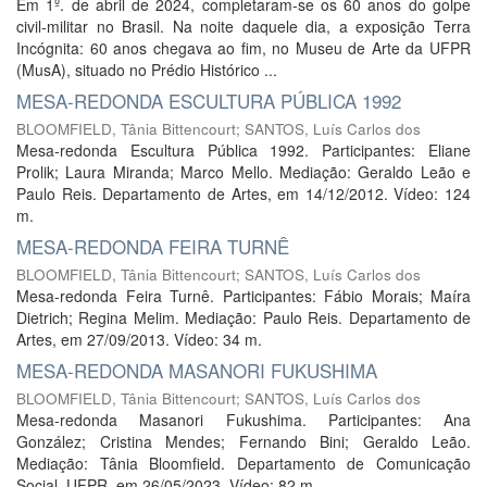
Em 1º. de abril de 2024, completaram-se os 60 anos do golpe
civil-militar no Brasil. Na noite daquele dia, a exposição Terra
Incógnita: 60 anos chegava ao fim, no Museu de Arte da UFPR
(MusA), situado no Prédio Histórico ...
MESA-REDONDA ESCULTURA PÚBLICA 1992
BLOOMFIELD, Tânia Bittencourt
;
SANTOS, Luís Carlos dos
Mesa-redonda Escultura Pública 1992. Participantes: Eliane
Prolik; Laura Miranda; Marco Mello. Mediação: Geraldo Leão e
Paulo Reis. Departamento de Artes, em 14/12/2012. Vídeo: 124
m.
MESA-REDONDA FEIRA TURNÊ
BLOOMFIELD, Tânia Bittencourt
;
SANTOS, Luís Carlos dos
Mesa-redonda Feira Turnê. Participantes: Fábio Morais; Maíra
Dietrich; Regina Melim. Mediação: Paulo Reis. Departamento de
Artes, em 27/09/2013. Vídeo: 34 m.
MESA-REDONDA MASANORI FUKUSHIMA
BLOOMFIELD, Tânia Bittencourt
;
SANTOS, Luís Carlos dos
Mesa-redonda Masanori Fukushima. Participantes: Ana
González; Cristina Mendes; Fernando Bini; Geraldo Leão.
Mediação: Tânia Bloomfield. Departamento de Comunicação
Social, UFPR, em 26/05/2023. Vídeo: 82 m.