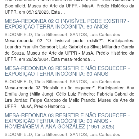
Bloomfield. Museu de Arte da UFPR - MusA, Prédio Histórico da
UFPR, em 05/12/2023. Esta ...
MESA-REDONDA 02 O INVISÍVEL PODE EXISTIR? -
EXPOSIÇÃO TERRA INCÓGNITA: 60 ANOS
BLOOMFIELD, Tânia Bittencourt
;
SANTOS, Luís Carlos dos
Mesa-redonda 02 "O invisível pode existir?". Participantes:
Leandro Franklin Gorsdorf; Luiz Gabriel da Silva; Miliandre Garcia
de Souza. Museu de Arte da UFPR - MusA, Prédio Histórico da
UFPR, em 29/02/2024. Esta mesa-redonda ...
MESA-REDONDA 03 RESISTIR E NÃO ESQUECER -
EXPOSIÇÃO TERRA INCÓGNITA: 60 ANOS
BLOOMFIELD, Tânia Bittencourt
;
SANTOS, Luís Carlos dos
Mesa-redonda 03 "Resistir e não esquecer". Participantes: Ana
Emília Jung (Milla Jung); Célio Luiz Pinheiro; Fabrícia Cabral de
Lira Jordão; Felipe Cardoso de Mello Prando. Museu de Arte da
UFPR - MusA, Prédio Histórico ...
MESA-REDONDA 03 RESISTIR E NÃO ESQUECER -
EXPOSIÇÃO TERRA INCÓGNITA: 60 ANOS -
HOMENAGEM À ANA GONZÁLEZ (1951-2025)
BLOOMFIELD, Tânia Bittencourt
;
SANTOS, Luís Carlos dos