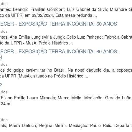
 dos
pantes: Leandro Franklin Gorsdorf; Luiz Gabriel da Silva; Miliandre 
ico da UFPR, em 29/02/2024. Esta mesa-redonda ...
ECER - EXPOSIÇÃO TERRA INCÓGNITA: 60 ANOS
 dos
tes: Ana Emília Jung (Milla Jung); Célio Luiz Pinheiro; Fabrícia Cabra
e da UFPR - MusA, Prédio Histórico ...
ECER - EXPOSIÇÃO TERRA INCÓGNITA: 60 ANOS -
)
 dos
 do golpe civil-militar no Brasil. Na noite daquele dia, a exposiç
a UFPR (MusA), situado no Prédio Histórico ...
2
 dos
 Eliane Prolik; Laura Miranda; Marco Mello. Mediação: Geraldo Leão
124 m.
 dos
rais; Maíra Dietrich; Regina Melim. Mediação: Paulo Reis. Departa