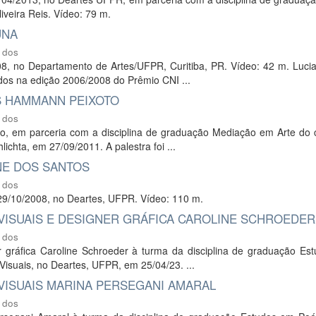
iveira Reis. Vídeo: 79 m.
UNA
 dos
008, no Departamento de Artes/UFPR, Curitiba, PR. Vídeo: 42 m. Luci
ados na edição 2006/2008 do Prêmio CNI ...
ÊS HAMMANN PEIXOTO
 dos
to, em parceria com a disciplina de graduação Mediação em Arte do 
ichta, em 27/09/2011. A palestra foi ...
ONE DOS SANTOS
 dos
m 29/10/2008, no Deartes, UFPR. Vídeo: 110 m.
VISUAIS E DESIGNER GRÁFICA CAROLINE SCHROEDER
 dos
r gráfica Caroline Schroeder à turma da disciplina de graduação Es
 Visuais, no Deartes, UFPR, em 25/04/23. ...
VISUAIS MARINA PERSEGANI AMARAL
 dos