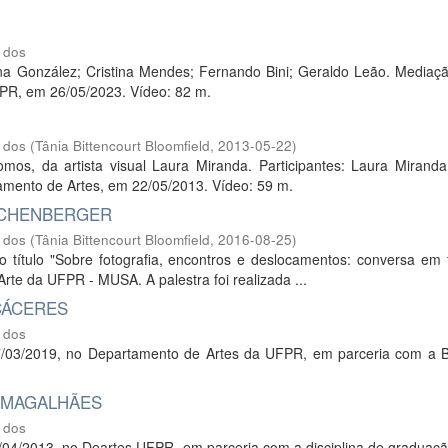
 dos
a González; Cristina Mendes; Fernando Bini; Geraldo Leão. Mediaçã
PR, em 26/05/2023. Vídeo: 82 m.
 dos
(
Tânia Bittencourt Bloomfield
,
2013-05-22
)
, da artista visual Laura Miranda. Participantes: Laura Miranda
tamento de Artes, em 22/05/2013. Vídeo: 59 m.
EICHENBERGER
 dos
(
Tânia Bittencourt Bloomfield
,
2016-08-25
)
 o título "Sobre fotografia, encontros e deslocamentos: conversa em
rte da UFPR - MUSA. A palestra foi realizada ...
CÁCERES
 dos
07/03/2019, no Departamento de Artes da UFPR, em parceria com a B
A MAGALHÃES
 dos
/04/2013, no Deartes UFPR, em parceria com a disciplina de graduaçã