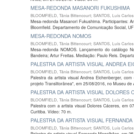
MESA-REDONDA MASANORI FUKUSHIMA
BLOOMFIELD, Tânia Bittencourt
;
SANTOS, Luís Carlos
Mesa-redonda Masanori Fukushima. Participantes: An
Bloomfield. Departamento de Comunicação Social, UF
MESA-REDONDA NOMOS
BLOOMFIELD, Tânia Bittencourt
;
SANTOS, Luís Carlos
Mesa-redonda NOMOS. Lançamento do catálogo Nomos
Bandeira; Artur Freitas. Mediação: Paulo Reis. Depar
PALESTRA DA ARTISTA VISUAL ANDREA 
BLOOMFIELD, Tânia Bittencourt
;
SANTOS, Luís Carlos
Palestra da artista visual Andrea Eichenberger, com
projeto Translitorânea", em 25/08/2016, no Museu de A
PALESTRA DA ARTISTA VISUAL DOLORES 
BLOOMFIELD, Tânia Bittencourt
;
SANTOS, Luís Carlos
Palestra com a artista visual Dolores Cáceres, em 
Curitiba. Vídeo: 70 m.
PALESTRA DA ARTISTA VISUAL FERNAND
BLOOMFIELD, Tânia Bittencourt
;
SANTOS, Luís Carlos
Palestra da artista visual Fernanda Magalhães, em 25