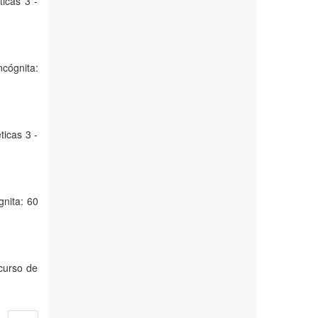
icas 3 -
ncógnita:
icas 3 -
gnita: 60
curso de