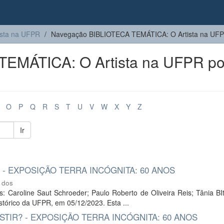
sta na UFPR
Navegação BIBLIOTECA TEMÁTICA: O Artista na UFPR 
EMÁTICA: O Artista na UFPR po
O
P
Q
R
S
T
U
V
W
X
Y
Z
Ir
 - EXPOSIÇÃO TERRA INCÓGNITA: 60 ANOS
 dos
: Caroline Saut Schroeder; Paulo Roberto de Oliveira Reis; Tânia BI
tórico da UFPR, em 05/12/2023. Esta ...
STIR? - EXPOSIÇÃO TERRA INCÓGNITA: 60 ANOS