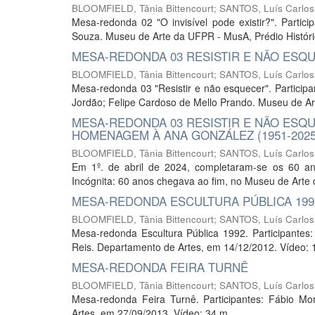
BLOOMFIELD, Tânia Bittencourt
;
SANTOS, Luís Carlos
Mesa-redonda 02 "O invisível pode existir?". Partici
Souza. Museu de Arte da UFPR - MusA, Prédio Histór
MESA-REDONDA 03 RESISTIR E NÃO ESQU
BLOOMFIELD, Tânia Bittencourt
;
SANTOS, Luís Carlos
Mesa-redonda 03 "Resistir e não esquecer". Participan
Jordão; Felipe Cardoso de Mello Prando. Museu de Art
MESA-REDONDA 03 RESISTIR E NÃO ESQU
HOMENAGEM À ANA GONZÁLEZ (1951-2025
BLOOMFIELD, Tânia Bittencourt
;
SANTOS, Luís Carlos
Em 1º. de abril de 2024, completaram-se os 60 anos
Incógnita: 60 anos chegava ao fim, no Museu de Arte d
MESA-REDONDA ESCULTURA PÚBLICA 199
BLOOMFIELD, Tânia Bittencourt
;
SANTOS, Luís Carlos
Mesa-redonda Escultura Pública 1992. Participantes:
Reis. Departamento de Artes, em 14/12/2012. Vídeo: 
MESA-REDONDA FEIRA TURNÊ
BLOOMFIELD, Tânia Bittencourt
;
SANTOS, Luís Carlos
Mesa-redonda Feira Turnê. Participantes: Fábio Mo
Artes, em 27/09/2013. Vídeo: 34 m.