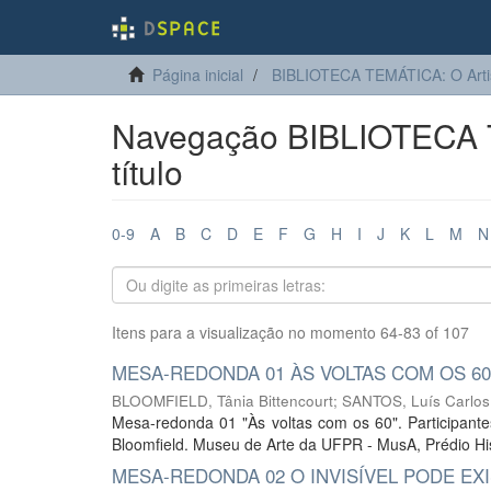
Página inicial
BIBLIOTECA TEMÁTICA: O Arti
Navegação BIBLIOTECA T
título
0-9
A
B
C
D
E
F
G
H
I
J
K
L
M
N
Itens para a visualização no momento 64-83 of 107
MESA-REDONDA 01 ÀS VOLTAS COM OS 60
BLOOMFIELD, Tânia Bittencourt
;
SANTOS, Luís Carlos
Mesa-redonda 01 "Às voltas com os 60". Participantes
Bloomfield. Museu de Arte da UFPR - MusA, Prédio His
MESA-REDONDA 02 O INVISÍVEL PODE EXI