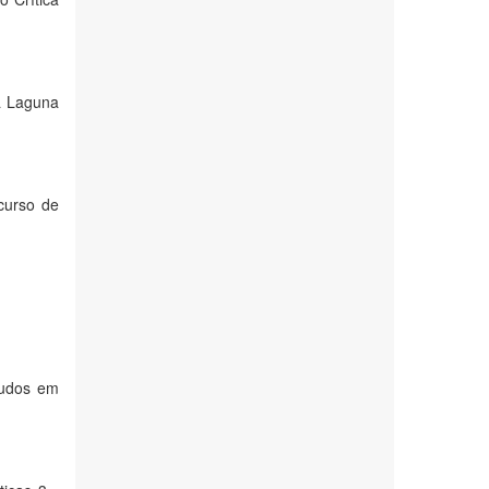
a Laguna
curso de
tudos em