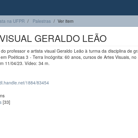
sta na UFPR
Palestras
Ver item
 VISUAL GERALDO LEÃO
 do professor e artista visual Geraldo Leão à turma da disciplina de 
em Poéticas 3 - Terra Incógnita: 60 anos, cursos de Artes Visuais, no
m 11/04/23. Vídeo: 34 m.
hdl.handle.net/1884/83454
ons
s
[33]