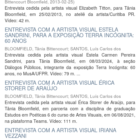
Bittencourt Bloomfield
,
2013-02-25
)
Entrevista cedida pela artista visual Elizabeth Titton, para Tânia
Bloomfield, em 25/02/2013, no ateliê da artista/Curitiba PR.
Vídeo: 42 m.
ENTREVISTA COM A ARTISTA VISUAL ESTELA
SANDRINI, PARA A EXPOSIÇÃO TERRA INCÓGNITA:
60 ANOS
BLOOMFIELD, Tânia Bittencourt
;
SANTOS, Luís Carlos dos
Entrevista cedida pela artista visual Estela Carmen Pereira
Sandrini, para Tânia Bloomfield, em 08/03/2024, à seção
Diálogos Públicos, integrante da exposição Terra Incógnita: 60
anos, no MusA/UFPR. Vídeo: 79 m. ...
ENTREVISTA COM A ARTISTA VISUAL ÉRICA
STORER DE ARAÚJO
BLOOMFIELD, Tânia Bittencourt
;
SANTOS, Luís Carlos dos
Entrevista cedida pela artista visual Érica Storer de Araújo, para
Tânia Bloomfield, em parceria com a disciplina de graduação
Estudos em Poéticas 6 do curso de Artes Visuais, em 06/08/2021,
na plataforma Teams. Vídeo: 111 m.
ENTREVISTA COM A ARTISTA VISUAL IRIANA
VEZZANI