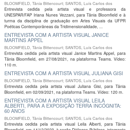
BLOOMFIELD, Tânia Bittencourt
;
SANTOS, Luís Carlos dos
Entrevista cedida pela artista visual e professora da
UNESPAR/FAP Iriana Nunes Vezzani, para Tânia Bloomfield e à
turma da disciplina de graduação em Artes Visuais da UFPR
Poéticas Contemporâneas da Tridimensionalidade, ...
ENTREVISTA COM A ARTISTA VISUAL JANICE
MARTINS APPEL
BLOOMFIELD, Tânia Bittencourt
;
SANTOS, Luís Carlos dos
Entrevista cedida pela artista visual Janice Martins Appel, para
Tânia Bloomfield, em 27/08/2021, na plataforma Teams. Vídeo:
110 m.
ENTREVISTA COM A ARTISTA VISUAL JULIANA GISI
BLOOMFIELD, Tânia Bittencourt
;
SANTOS, Luís Carlos dos
Entrevista cedida pela artista visual Juliana Gisi, para Tânia
Bloomfield, em 02/09/2021, na plataforma Teams. Vídeo: 120 m.
ENTREVISTA COM A ARTISTA VISUAL LEILA
ALBERTI, PARA A EXPOSIÇÃO TERRA INCÓGNITA:
60 ANOS
BLOOMFIELD, Tânia Bittencourt
;
SANTOS, Luís Carlos dos
Entrevista cedida pela artista visual Leila Alberti, para Tânia
Bloomfield, em 14/12/2023, à seção Diálogos Públicos, integrante