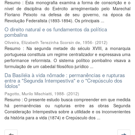
Resumo : Esta monografia examina a forma de conscrição e o
nível de disciplina do Exército arregimentado pelo Marechal
Floriano Peixoto na defesa de seu governo, na época da
Revolução Federalista (1893-1894). Os principais ...
O direito natural e os fundamentos da política
pombalina
Oliveira, Elizabeth Terezinha Scorsin de, 1956-
(
2012
)
Resumo : Na segunda metade do século XVIII, a monarquia
portuguesa constituia um regime centralizador e expressava uma
performance reformista. O sistema político pombalino visava a
formulação de um cabedal filosófico-jurídico ...
Da Basiléia à vida nômade : permanências e rupturas
entre a "Segunda Intempestiva" e o "Crepúsculo dos
Ídolos"
Pagotto, Murilo Mischiatti, 1988-
(
2012
)
Resumo : O presente estudo busca compreender em que medida
há permanências ou rupturas entre as obras Segunda
Consideração Intempestiva sobre a utilidade e os inconvenientes
da história para a vida (1874) e Crepúsculo dos ...