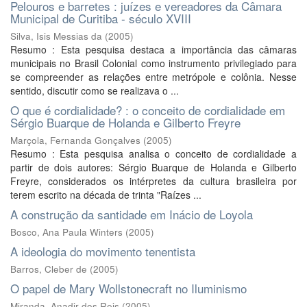
Pelouros e barretes : juízes e vereadores da Câmara
Municipal de Curitiba - século XVIII
Silva, Isis Messias da
(
2005
)
Resumo : Esta pesquisa destaca a importância das câmaras
municipais no Brasil Colonial como instrumento privilegiado para
se compreender as relações entre metrópole e colônia. Nesse
sentido, discutir como se realizava o ...
O que é cordialidade? : o conceito de cordialidade em
Sérgio Buarque de Holanda e Gilberto Freyre
Marçola, Fernanda Gonçalves
(
2005
)
Resumo : Esta pesquisa analisa o conceito de cordialidade a
partir de dois autores: Sérgio Buarque de Holanda e Gilberto
Freyre, considerados os intérpretes da cultura brasileira por
terem escrito na década de trinta "Raízes ...
A construção da santidade em Inácio de Loyola
Bosco, Ana Paula Winters
(
2005
)
A ideologia do movimento tenentista
Barros, Cleber de
(
2005
)
O papel de Mary Wollstonecraft no Iluminismo
Miranda, Anadir dos Reis
(
2005
)