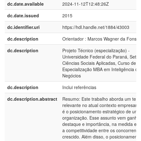
dc.date.available
2024-11-12T12:48:26Z
dc.date.issued
2015
dc.identifier.uri
https://hdl.handle.net/1884/43003
dc.description
Orientador : Marcos Wagner da Fonse
dc.description
Projeto Técnico (especialização) -
Universidade Federal do Paraná, Setor
Ciências Sociais Aplicadas, Curso de
Especialização MBA em Inteligência de
Negócios
dc.description
Inclui referências
dc.description.abstract
Resumo: Este trabalho aborda um tem
relevante no atual contexto empresaria
é o posicionamento estratégico de uma
organização. Esse assunto vem ganha
destaque e importância, na medida em
a competitividade entre os concorrente
crescido. Além disso, o posicionament