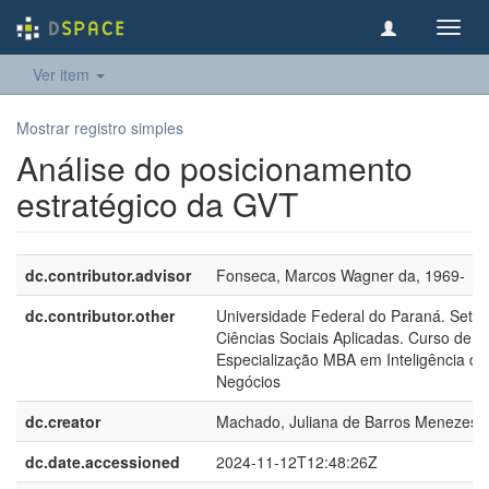
Toggl
navig
Ver item
Mostrar registro simples
Análise do posicionamento
estratégico da GVT
dc.contributor.advisor
Fonseca, Marcos Wagner da, 1969-
dc.contributor.other
Universidade Federal do Paraná. Setor
Ciências Sociais Aplicadas. Curso de
Especialização MBA em Inteligência de
Negócios
dc.creator
Machado, Juliana de Barros Menezes
dc.date.accessioned
2024-11-12T12:48:26Z