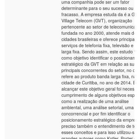
uma companhia pode ser um fator
determinante para o seu sucesso ou
fracasso. A empresa estuda da é a Glo
Village Telecom (GVT), organização
pertencente ao setor de telecomunicaç
fundada no ano 2000, atende mais de 
cidades brasileiras e oferece principal
serviços de telefonia fixa, televisão e 
larga fixa. Sendo assim, este estudo t
como objetivo identificar o posicioname
estratégico da GVT em relação as suas
principais concorrentes do setor, no qu
refere ao produto banda larga fixa, na
cidade de Curitiba, no ano de 2014. E 
alcançar este objetivo geral foi necessá
cumprimento de alguns objetivos espec
como a realização de uma análise
ambiental, uma análise setorial, uma an
concorrencial e por fim identificar o
posicionamento estratégico da empresa
preciso também o entendimento de to
esses conceitos e para isso utilizou-se
grandes autores como Kotler, Porter e