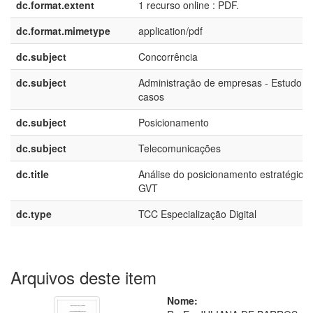
dc.format.extent
1 recurso online : PDF.
dc.format.mimetype
application/pdf
dc.subject
Concorrência
dc.subject
Administração de empresas - Estudo d
casos
dc.subject
Posicionamento
dc.subject
Telecomunicações
dc.title
Análise do posicionamento estratégico
GVT
dc.type
TCC Especialização Digital
Arquivos deste item
Nome: