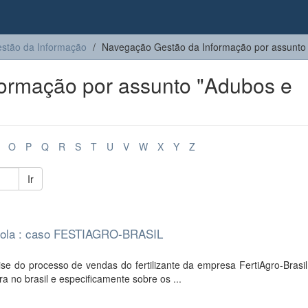
stão da Informação
Navegação Gestão da Informação por assunto
ormação por assunto "Adubos e
O
P
Q
R
S
T
U
V
W
X
Y
Z
Ir
icola : caso FESTIAGRO-BRASIL
e do processo de vendas do fertilizante da empresa FertiAgro-Brasil
a no brasil e especificamente sobre os ...