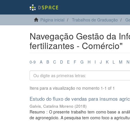
Página inicial
Trabalhos de Graduação
Ge
Navegação Gestão da Inf
fertilizantes - Comércio"
0-9
A
B
C
D
E
F
G
H
I
J
K
L
M
N
Itens para a visualização no momento 1-1 of 1
Estudo do fluxo de vendas para insumos agr
Galvis, Catalina Moreno
(
2018
)
Resumo : O presente trabalho tem como base a anális
de agronegócio. A pesquisa tem como foco a agricultur