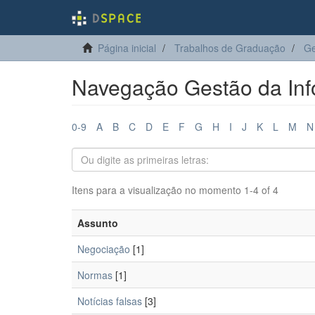
Página inicial
Trabalhos de Graduação
Ge
Navegação Gestão da Inf
0-9
A
B
C
D
E
F
G
H
I
J
K
L
M
N
Itens para a visualização no momento 1-4 of 4
Assunto
Negociação
[1]
Normas
[1]
Notícias falsas
[3]