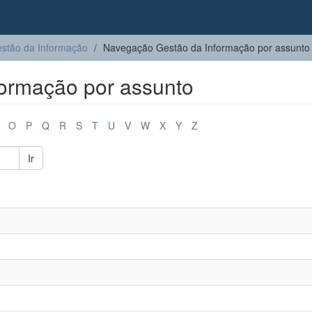
stão da Informação
Navegação Gestão da Informação por assunto
ormação por assunto
O
P
Q
R
S
T
U
V
W
X
Y
Z
Ir