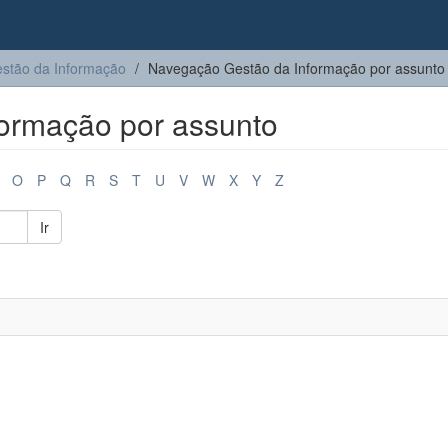
stão da Informação
Navegação Gestão da Informação por assunto
ormação por assunto
O
P
Q
R
S
T
U
V
W
X
Y
Z
Ir