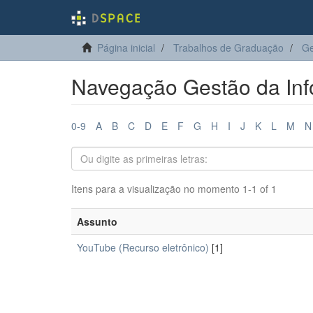
Página inicial
Trabalhos de Graduação
Ge
Navegação Gestão da Inf
0-9
A
B
C
D
E
F
G
H
I
J
K
L
M
N
Itens para a visualização no momento 1-1 of 1
Assunto
YouTube (Recurso eletrônico)
[1]