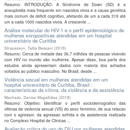
Resumo: INTRODUÇÃO: A Síndrome de Down (SD) é a
aneuploidia mais frequente em nascidos vivos e a causa genética
mais comum de déficit cognitivo, afetando de um a cada 319 até
um a cada 1000 nascidos vivos. A crescente ...
Análise molecular do HIV-1 e o perfil epidemiológico de
mulheres soropositivas atendidas em um hospital
universitário de Curitiba
Strapasson, Talita Bessani
(
2018
)
Resumo: Cerca de metade das 36,7 milhões de pessoas vivendo
com HIV no mundo são mulheres. Apesar disso, boa parte dos
estudos ainda apresentam dados com maioria dos achados
voltados ao público masculino. No Brasil, desde ...
Violência sexual em mulheres atendidas em um
hospital universitário de Curitiba, Brasil :
características da vítima, da violência e da assistência
Machado, Denise Magalhães
(
2018
)
Resumo: Objetivo: Identificar o perfil sociodemografico das
vitimas de violencia sexual (VS) do sexo feminino, de sua relacao
com o agressor, da agressao sofrida e da assistencia realizada
no Complexo Hospital de Clinicas ...
Avaliação crítica do uso do DIU por mulheres atendidas