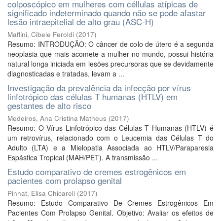
colposcópico em mulheres com céllulas atípicas de
significado indeterminado quando não se pode afastar
lesão intraepitelial de alto grau (ASC-H)
Maffini, Cibele Feroldi
(
2017
)
Resumo: INTRODUÇÃO: O câncer de colo de útero é a segunda
neoplasia que mais acomete a mulher no mundo, possui história
natural longa iniciada em lesões precursoras que se devidamente
diagnosticadas e tratadas, levam a ...
Investigação da prevalência da infecção por vírus
linfotrópico das células T humanas (HTLV) em
gestantes de alto risco
Medeiros, Ana Cristina Matheus
(
2017
)
Resumo: O Vírus Linfotrópico das Células T Humanas (HTLV) é
um retrovírus, relacionado com o Leucemia das Células T do
Adulto (LTA) e a Mielopatia Associada ao HTLV/Paraparesia
Espástica Tropical (MAH/PET). A transmissão ...
Estudo comparativo de cremes estrogênicos em
pacientes com prolapso genital
Pinhat, Elisa Chicareli
(
2017
)
Resumo: Estudo Comparativo De Cremes Estrogênicos Em
Pacientes Com Prolapso Genital. Objetivo: Avaliar os efeitos de