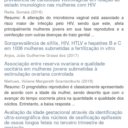
estado imunológico nas mulheres com HIV
Reda, Somaia
(
2016
)
Resumo: A alteração do microbioma vaginal está associado a
risco maior de infecção pelo HIV, sendo que este, afeta
principalmente mulheres jovens em sua fase reprodutiva e a
coinfecção com outras doenças do trato genital ...
Soroprevalência de sifílis, HIV, HTLV e hepatites B e C
em 1008 mulheres submetidas a fertilização in vitro
Anjos, João Guilherme Grassi dos
(
2017
)
Associação entre reserva ovariana e qualidade
oocitária em mulheres jovens submetidas à
estimulação ovariana controlada
Niehues, Viviane Margareth Scantamburlo
(
2018
)
Resumo: O prognóstico reprodutivo é classicamente apresentado
de acordo com a idade da mulher, sendo descrito que com o
avançar do tempo ocorreria piora na quantidade e qualidade dos
oócitos. Entretanto, a baixa resposta ...
Avaliação da idade gestacional através da identificação
ultra-sonográfica dos núcleos de ossificação epifiseais
de ossos longos fetais no terceiro trimestre de
gestação