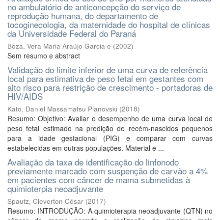
no ambulatório de anticoncepção do serviço de
reprodução humana, do departamento de
tocoginecologia, da maternidade do hospital de clínicas
da Universidade Federal do Paraná
Boza, Vera Maria Araújo Garcia e
(
2002
)
Sem resumo e abstract
Validação do limite inferior de uma curva de referência
local para estimativa de peso fetal em gestantes com
alto risco para restrição de crescimento - portadoras de
HIV/AIDS
Kato, Daniel Massamatsu Pianovski
(
2018
)
Resumo: Objetivo: Avaliar o desempenho de uma curva local de
peso fetal estimado na predição de recém-nascidos pequenos
para a idade gestacional (PIG) e comparar com curvas
estabelecidas em outras populações. Material e ...
Avaliação da taxa de identificação do linfonodo
previamente marcado com suspenção de carvão a 4%
em pacientes com câncer de mama submetidas à
quimioterpia neoadjuvante
Spautz, Cleverton César
(
2017
)
Resumo: INTRODUÇÃO: A quimioterapia neoadjuvante (QTN) no