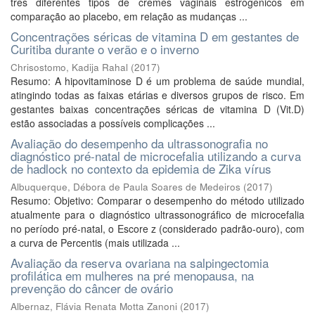
três diferentes tipos de cremes vaginais estrogênicos em
comparação ao placebo, em relação as mudanças ...
Concentrações séricas de vitamina D em gestantes de
Curitiba durante o verão e o inverno
Chrisostomo, Kadija Rahal
(
2017
)
Resumo: A hipovitaminose D é um problema de saúde mundial,
atingindo todas as faixas etárias e diversos grupos de risco. Em
gestantes baixas concentrações séricas de vitamina D (Vit.D)
estão associadas a possíveis complicações ...
Avaliação do desempenho da ultrassonografia no
diagnóstico pré-natal de microcefalia utilizando a curva
de hadlock no contexto da epidemia de Zika vírus
Albuquerque, Débora de Paula Soares de Medeiros
(
2017
)
Resumo: Objetivo: Comparar o desempenho do método utilizado
atualmente para o diagnóstico ultrassonográfico de microcefalia
no período pré-natal, o Escore z (considerado padrão-ouro), com
a curva de Percentis (mais utilizada ...
Avaliação da reserva ovariana na salpingectomia
profilática em mulheres na pré menopausa, na
prevenção do câncer de ovário
Albernaz, Flávia Renata Motta Zanoni
(
2017
)