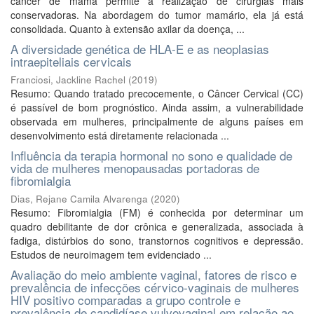
câncer de mama permite a realização de cirurgias mais
conservadoras. Na abordagem do tumor mamário, ela já está
consolidada. Quanto à extensão axilar da doença, ...
A diversidade genética de HLA-E e as neoplasias
intraepiteliais cervicais
Franciosi, Jackline Rachel
(
2019
)
Resumo: Quando tratado precocemente, o Câncer Cervical (CC)
é passível de bom prognóstico. Ainda assim, a vulnerabilidade
observada em mulheres, principalmente de alguns países em
desenvolvimento está diretamente relacionada ...
Influência da terapia hormonal no sono e qualidade de
vida de mulheres menopausadas portadoras de
fibromialgia
Dias, Rejane Camila Alvarenga
(
2020
)
Resumo: Fibromialgia (FM) é conhecida por determinar um
quadro debilitante de dor crônica e generalizada, associada à
fadiga, distúrbios do sono, transtornos cognitivos e depressão.
Estudos de neuroimagem tem evidenciado ...
Avaliação do meio ambiente vaginal, fatores de risco e
prevalência de infecções cérvico-vaginais de mulheres
HIV positivo comparadas a grupo controle e
prevalência de candidíase vulvovaginal em relação ao