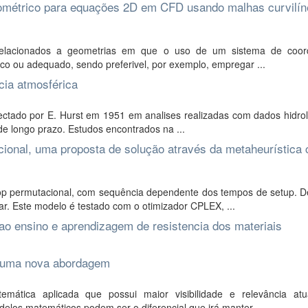
eométrico para equações 2D em CFD usando malhas curvilí
relacionados a geometrias em que o uso de um sistema de coo
tico ou adequado, sendo preferivel, por exemplo, empregar ...
cia atmosférica
ctado por E. Hurst em 1951 em analises realizadas com dados hidrol
e longo prazo. Estudos encontrados na ...
ional, uma proposta de solução através da metaheurística 
op permutacional, com sequência dependente dos tempos de setup. D
. Este modelo é testado com o otimizador CPLEX, ...
ao ensino e aprendizagem de resistencia dos materiais
 uma nova abordagem
tica aplicada que possui maior visibilidade e relevância atu
los matemáticos podem ser o diferencial que irá manter ...