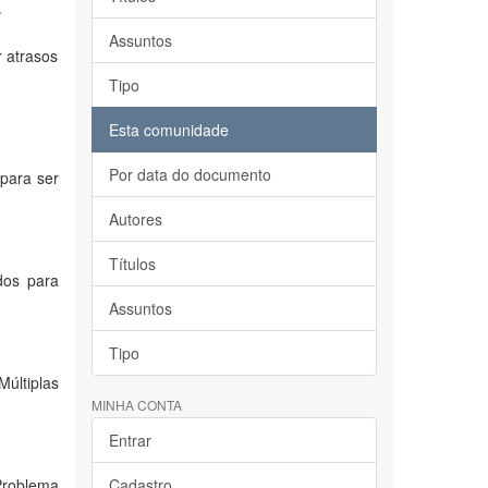
a
Assuntos
 atrasos
Tipo
Esta comunidade
Por data do documento
para ser
Autores
Títulos
dos para
Assuntos
Tipo
últiplas
MINHA CONTA
Entrar
Problema
Cadastro