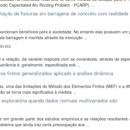
odic Capacitated Arc Routing Problem - PCARP). ...
ultação de fissuras em barragens de concreto com realidade
rcionam benefícios para a sociedade. No entanto elas possuem um p
 da barragem é mantida através da execução ...
iáveis
relação, da variável resposta com as covariáveis, através da espec
ariância é, geralmente, especificada sob ...
s finitos generalizados aplicado à análise dinâmica
as, uma das limitações do Método dos Elementos Finitos (MEF) e a di
ão se torna mais significativa à medida ...
l exploratória quando dados normais multivariados são
te em grande parte dos estudos empíricos,e as relações resultantes 
oblema que ainda traz certa preocupação aos ...