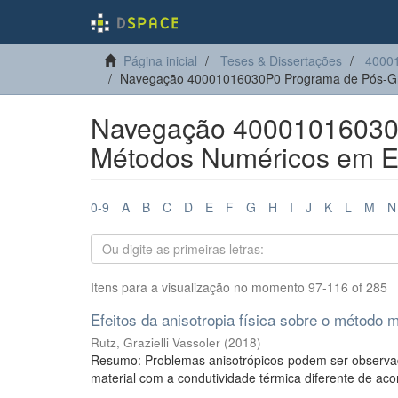
Página inicial
Teses & Dissertações
4000
Navegação 40001016030P0 Programa de Pós-Gra
Navegação 40001016030
Métodos Numéricos em En
0-9
A
B
C
D
E
F
G
H
I
J
K
L
M
N
Itens para a visualização no momento 97-116 of 285
Efeitos da anisotropia física sobre o método m
Rutz, Grazielli Vassoler
(
2018
)
Resumo: Problemas anisotrópicos podem ser observa
material com a condutividade térmica diferente de aco