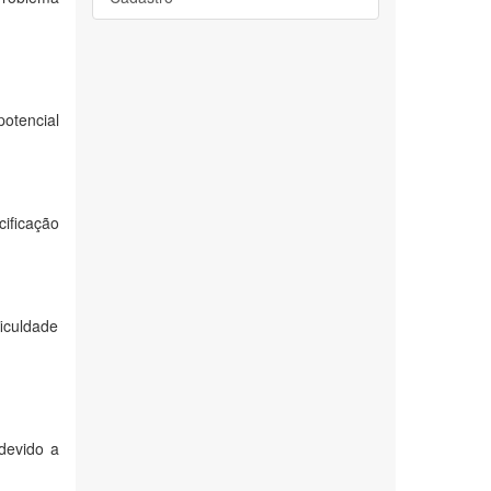
otencial
ificação
ficuldade
devido a