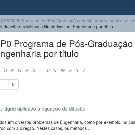
1016030P0 Programa de Pós-Graduação em Métodos Numéricos em E
duação em Métodos Numéricos em Engenharia por título
P0 Programa de Pós-Graduação
genharia por título
O
P
Q
R
S
T
U
V
W
X
Y
Z
Ir
ultigrid aplicado à equação de difusão
dos em diversos problemas de Engenharia, como por exemplo, no ca
rdo com a direção. Nestes casos, os métodos ...