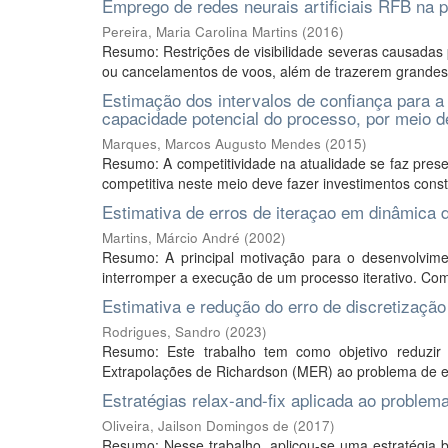
Emprego de redes neurais artificiais RFB na 
Pereira, Maria Carolina Martins
(
2016
)
Resumo: Restrições de visibilidade severas causadas
ou cancelamentos de voos, além de trazerem grandes 
Estimação dos intervalos de confiança para a 
capacidade potencial do processo, por meio
Marques, Marcos Augusto Mendes
(
2015
)
Resumo: A competitividade na atualidade se faz pre
competitiva neste meio deve fazer investimentos const
Estimativa de erros de iteraçao em dinâmica 
Martins, Márcio André
(
2002
)
Resumo: A principal motivação para o desenvolvimen
interromper a execução de um processo iterativo. Com
Estimativa e redução do erro de discretização
Rodrigues, Sandro
(
2023
)
Resumo: Este trabalho tem como objetivo reduzir 
Extrapolações de Richardson (MER) ao problema de 
Estratégias relax-and-fix aplicada ao proble
Oliveira, Jailson Domingos de
(
2017
)
Resumo: Nesse trabalho, aplicou-se uma estratégia 