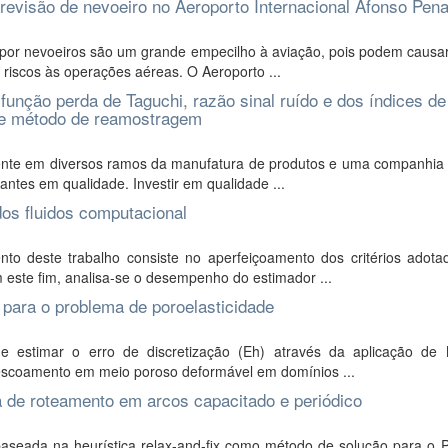
previsão de nevoeiro no Aeroporto Internacional Afonso Pen
 por nevoeiros são um grande empecilho à aviação, pois podem causar
riscos às operações aéreas. O Aeroporto ...
função perda de Taguchi, razão sinal ruído e dos índices de
 de método de reamostragem
sente em diversos ramos da manufatura de produtos e uma companhia 
antes em qualidade. Investir em qualidade ...
dos fluidos computacional
to deste trabalho consiste no aperfeiçoamento dos critérios adota
 este fim, analisa-se o desempenho do estimador ...
 para o problema de poroelasticidade
e estimar o erro de discretização (Eh) através da aplicação de M
escoamento em meio poroso deformável em domínios ...
ma de roteamento em arcos capacitado e periódico
baseada na heurística relax-and-fix como método de solução para o 