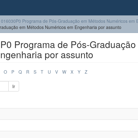
1016030P0 Programa de Pós-Graduação em Métodos Numéricos em E
aduação em Métodos Numéricos em Engenharia por assunto
P0 Programa de Pós-Graduação
ngenharia por assunto
O
P
Q
R
S
T
U
V
W
X
Y
Z
Ir