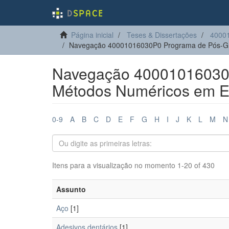
Página inicial
Teses & Dissertações
4000
Navegação 40001016030P0 Programa de Pós-Gr
Navegação 40001016030
Métodos Numéricos em E
0-9
A
B
C
D
E
F
G
H
I
J
K
L
M
N
Itens para a visualização no momento 1-20 of 430
Assunto
Aço
[1]
Adesivos dentários
[1]