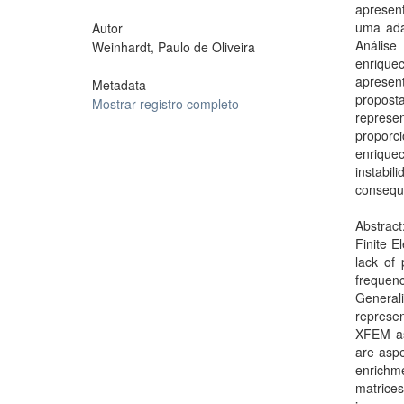
apresen
uma ada
Autor
Anális
Weinhardt, Paulo de Oliveira
enriquec
apresen
Metadata
propost
Mostrar registro completo
represe
proporc
enrique
instabi
consequ
Abstract
Finite E
lack of
frequen
General
represe
XFEM as 
are aspec
enrichm
matrices