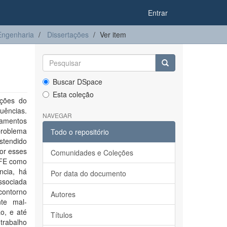
Entrar
ngenharia
Dissertações
Ver item
Buscar DSpace
Esta coleção
ações do
quências.
NAVEGAR
gamentos
problema
Todo o repositório
stendido
or esses
Comunidades e Coleções
EFE como
ncia, há
Por data do documento
associada
contorno
Autores
te mal-
o, e até
Títulos
trabalho