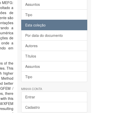
do MEFG:
Assuntos
oltado a
ções de
Tipo
ente são
entações
Esta coleção
orando a
numérica
Por data do documento
nções de
, onde a
Autores
cando em
Títulos
ns of the
Assuntos
ies. This
h higher
Tipo
t Method
d better
f GFEM /
MINHA CONTA
es, there
Entrar
 with this
FEM/XFEM
Cadastro
resulting