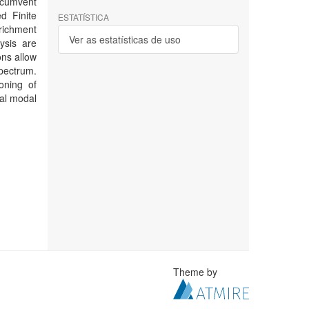
ircumvent
d Finite
ESTATÍSTICA
richment
Ver as estatísticas de uso
ysis are
ons allow
pectrum.
oning of
nal modal
Theme by