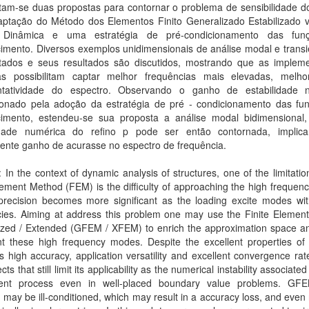
tam-se duas propostas para contornar o problema de sensibilidade 
ptação do Método dos Elementos Finito Generalizado Estabilizado v
e Dinâmica e uma estratégia de pré-condicionamento das fun
imento. Diversos exemplos unidimensionais de análise modal e transi
tados e seus resultados são discutidos, mostrando que as implem
as possibilitam captar melhor frequências mais elevadas, melh
ntatividade do espectro. Observando o ganho de estabilidade 
ionado pela adoção da estratégia de pré - condicionamento das fu
cimento, estendeu-se sua proposta a análise modal bidimensional
lidade numérica do refino p pode ser então contornada, impli
ente ganho de acurasse no espectro de frequência.
: In the context of dynamic analysis of structures, one of the limitatio
lement Method (FEM) is the difficulty of approaching the high frequenc
 precision becomes more significant as the loading excite modes wit
cies. Aiming at address this problem one may use the Finite Elemen
ized / Extended (GFEM / XFEM) to enrich the approximation space an
nt these high frequency modes. Despite the excellent properties o
high accuracy, application versatility and excellent convergence rat
ts that still limit its applicability as the numerical instability associated
ent process even in well-placed boundary value problems. G
 may be ill-conditioned, which may result in a accuracy loss, and even 