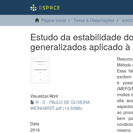
Página inicial
Teses & Dissertações
4000
Estudo da estabilidade d
generalizados aplicado à
Resumo:
Método d
Essa fa
excitem
é possí
(MEFG/M
modos d
Visualizar/
Abrir
alta ac
R - D - PAULO DE OLIVEIRA
aspectos
WEINHARDT.pdf (14.50Mb)
ao proc
bem po
Data
condici
2016
mesmo r