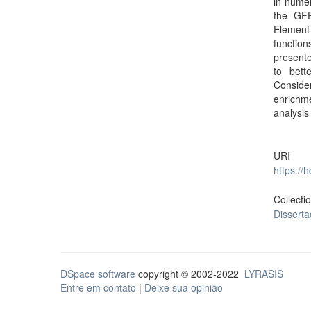
in numer
the GFE
Element
functio
presente
to bett
Conside
enrichme
analysis
URI
https://
Collecti
Dissert
DSpace software
copyright © 2002-2022
LYRASIS
Entre em contato
|
Deixe sua opinião