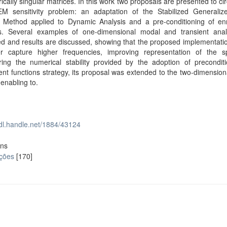
ically singular matrices. In this work two proposals are presented to c
M sensitivity problem: an adaptation of the Stabilized Generalize
 Method applied to Dynamic Analysis and a pre-conditioning of en
ns. Several examples of one-dimensional modal and transient anal
d and results are discussed, showing that the proposed implementati
er capture higher frequencies, improving representation of the s
ring the numerical stability provided by the adoption of preconditi
nt functions strategy, its proposal was extended to the two-dimensio
 enabling to.
hdl.handle.net/1884/43124
ons
ações
[170]