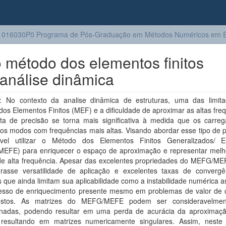
1016030P0 Programa de Pós-Graduação em Métodos Numéricos em E
o método dos elementos finitos
 análise dinâmica
 No contexto da analise dinâmica de estruturas, uma das limit
os Elementos Finitos (MEF) e a dificuldade de aproximar as altas fre
lta de precisão se torna mais significativa à medida que os carre
 os modos com frequências mais altas. Visando abordar esse tipo de 
vel utilizar o Método dos Elementos Finitos Generalizados/ E
EFE) para enriquecer o espaço de aproximação e representar melh
e alta frequência. Apesar das excelentes propriedades do MEFG/M
urasse versatilidade de aplicação e excelentes taxas de convergê
 que ainda limitam sua aplicabilidade como a instabilidade numérica 
esso de enriquecimento presente mesmo em problemas de valor de 
stos. As matrizes do MEFG/MEFE podem ser consideravelmen
onadas, podendo resultar em uma perda de acurácia da aproximaçã
esultando em matrizes numericamente singulares. Assim, neste 