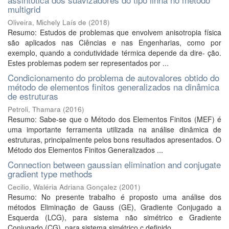
multigrid
Oliveira, Michely Laís de
(
2018
)
Resumo: Estudos de problemas que envolvem anisotropia física
são aplicados nas Ciências e nas Engenharias, como por
exemplo, quando a condutividade térmica depende da dire- ção.
Estes problemas podem ser representados por ...
Condicionamento do problema de autovalores obtido do
método de elementos finitos generalizados na dinâmica
de estruturas
Petroli, Thamara
(
2016
)
Resumo: Sabe-se que o Método dos Elementos Finitos (MEF) é
uma importante ferramenta utilizada na análise dinâmica de
estruturas, principalmente pelos bons resultados apresentados. O
Método dos Elementos Finitos Generalizados ...
Connection between gaussian elimination and conjugate
gradient type methods
Cecilio, Waléria Adriana Gonçalez
(
2001
)
Resumo: No presente trabalho é proposto uma análise dos
métodos Eliminação de Gauss (GE), Gradiente Conjugado a
Esquerda (LCG), para sistema não simétrico e Gradiente
Conjugado (CG), para sistema simétrico c definido ...