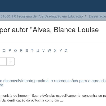
1016001P0 Programa de Pós-Graduação em Educação
Dissertaçõ
or autor "Alves, Bianca Louise
O
P
Q
R
S
T
U
V
W
X
Y
Z
Ir
de desenvolvimento proximal e repercussões para a aprend
da
monista do homem. Sua relevância, especificamente, concentra-se na
ir da identificação da ocitocina como um ...