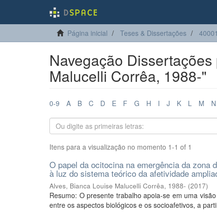
Página inicial
Teses & Dissertações
4000
Navegação Dissertações p
Malucelli Corrêa, 1988-"
0-9
A
B
C
D
E
F
G
H
I
J
K
L
M
N
Itens para a visualização no momento 1-1 of 1
O papel da ocitocina na emergência da zona 
à luz do sistema teórico da afetividade amplia
Alves, Bianca Louise Malucelli Corrêa, 1988-
(
2017
)
Resumo: O presente trabalho apoia-se em uma visão 
entre os aspectos biológicos e os socioafetivos, a part