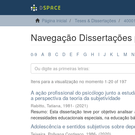
Página inicial
Teses & Dissertações
40001
Navegação Dissertações po
0-9
A
B
C
D
E
F
G
H
I
J
K
L
M
N
Itens para a visualização no momento 1-20 of 197
A ação profissional do psicólogo junto a est
a perspectiva da teoria da subjetividade
Rabitto, Tatiana, 1981-
(
2021
)
Resumo: Esta dissertação teve por objetivo analisar 
necessidades educacionais especiais, na educação básic
Adolescência e sentidos subjetivos sobre de
Teixeira, Pollyana Cordasco, 1986-
(
2020
)