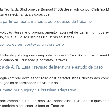
 da Teoria da Síndrome de Burnout (TSB) desenvolvida por Christina 
car e selecionar quais obras que ...
a partir da teoria marxista do processo de trabalho
olução Russa é o pronunciamento favorável de Lenin - um dos e
o, em 1918, o seu uso nas indústrias soviéticas. ...
por pares em contexto universitário
trabalho do psicólogo no campo da Educação Superior tem se resumi
 no campo da Educação já constatou através ...
a de A. R. Luria : revisão de literatura e estudo de caso
ogia cerebral deve saber relacionar características clínicas aos co
enção às necessidades individuais do ...
atic brain injury : a brazilian adaptation
pecificamente o Traumatismo Cranioencefálico (TCE), é uma questão 
 também o seu entorno familiar. Trata-se ...