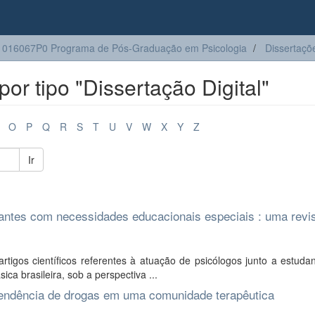
016067P0 Programa de Pós-Graduação em Psicologia
Dissertaçõ
r tipo "Dissertação Digital"
O
P
Q
R
S
T
U
V
W
X
Y
Z
Ir
udantes com necessidades educacionais especiais : uma revi
artigos científicos referentes à atuação de psicólogos junto a estud
a brasileira, sob a perspectiva ...
pendência de drogas em uma comunidade terapêutica