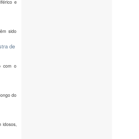
férico e
têm sido
stra de
ão com o
longo do
 idosos,