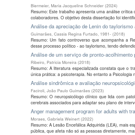
Biermeier, Maria Jacqueline Schneider
(
2024
)
Resumo: Este trabalho apresenta uma análise crítica
colaboradores. O objetivo desta dissertação foi identifi
Análise da apreciação de Lenin do taylorismo 
Guimarães, Cassia Regina Furtado, 1981-
(
2018
)
Resumo: Um fato controverso que acompanha a Rev
desse processo político - ao taylorismo, tendo defendid
Análise de um serviço de pronto-acolhimento 
Ribeiro, Patricia Moreira
(
2018
)
Resumo: A literatura especializada constata que o 
única prática: a psicoterapia. No entanto a Psicologia
Análise sindrômica e avaliação neuropsicológic
Faciroli, João Paulo Guimarães
(
2023
)
Resumo: O neuropsicólogo clínico que lida com patol
cerebrais associados para adaptar seu plano de interv
Anger management program for adults with traum
Moraes, Gabriela Weinert
(
2022
)
Resumo: A Lesão Encefálica Adquirida (LEA), mais es
pública, que afeta não só as pessoas diretamente, mas