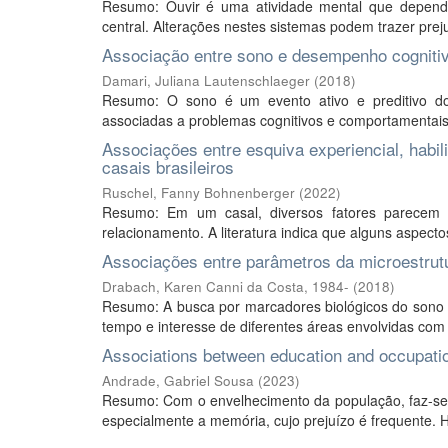
Resumo: Ouvir é uma atividade mental que depende
central. Alterações nestes sistemas podem trazer prej
Associação entre sono e desempenho cognitiv
Damari, Juliana Lautenschlaeger
(
2018
)
Resumo: O sono é um evento ativo e preditivo do 
associadas a problemas cognitivos e comportamentais.
Associações entre esquiva experiencial, habi
casais brasileiros
Ruschel, Fanny Bohnenberger
(
2022
)
Resumo: Em um casal, diversos fatores parecem 
relacionamento. A literatura indica que alguns aspect
Associações entre parâmetros da microestrutu
Drabach, Karen Canni da Costa, 1984-
(
2018
)
Resumo: A busca por marcadores biológicos do sono a
tempo e interesse de diferentes áreas envolvidas com 
Associations between education and occupation
Andrade, Gabriel Sousa
(
2023
)
Resumo: Com o envelhecimento da população, faz-se i
especialmente a memória, cujo prejuízo é frequente. H