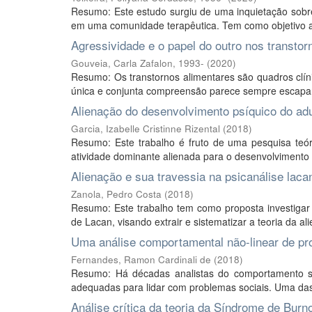
Resumo: Este estudo surgiu de uma inquietação sobr
em uma comunidade terapêutica. Tem como objetivo ana
Agressividade e o papel do outro nos transtorn
Gouveia, Carla Zafalon, 1993-
(
2020
)
Resumo: Os transtornos alimentares são quadros clín
única e conjunta compreensão parece sempre escapar 
Alienação do desenvolvimento psíquico do adu
Garcia, Izabelle Cristinne Rizental
(
2018
)
Resumo: Este trabalho é fruto de uma pesquisa teór
atividade dominante alienada para o desenvolvimento p
Alienação e sua travessia na psicanálise laca
Zanola, Pedro Costa
(
2018
)
Resumo: Este trabalho tem como proposta investigar 
de Lacan, visando extrair e sistematizar a teoria da a
Uma análise comportamental não-linear de pro
Fernandes, Ramon Cardinali de
(
2018
)
Resumo: Há décadas analistas do comportamento se
adequadas para lidar com problemas sociais. Uma das 
Análise crítica da teoria da Síndrome de Burn