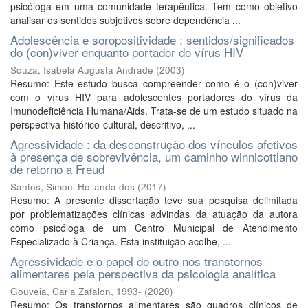
psicóloga em uma comunidade terapêutica. Tem como objetivo
analisar os sentidos subjetivos sobre dependência ...
Adolescência e soropositividade : sentidos/significados
do (con)viver enquanto portador do vírus HIV
Souza, Isabela Augusta Andrade
(
2003
)
Resumo: Este estudo busca compreender como é o (con)viver
com o vírus HIV para adolescentes portadores do vírus da
Imunodeficiência Humana/Aids. Trata-se de um estudo situado na
perspectiva histórico-cultural, descritivo, ...
Agressividade : da desconstrução dos vínculos afetivos
à presença de sobrevivência, um caminho winnicottiano
de retorno a Freud
Santos, Simoni Hollanda dos
(
2017
)
Resumo: A presente dissertação teve sua pesquisa delimitada
por problematizações clínicas advindas da atuação da autora
como psicóloga de um Centro Municipal de Atendimento
Especializado à Criança. Esta instituição acolhe, ...
Agressividade e o papel do outro nos transtornos
alimentares pela perspectiva da psicologia analítica
Gouveia, Carla Zafalon, 1993-
(
2020
)
Resumo: Os transtornos alimentares são quadros clínicos de