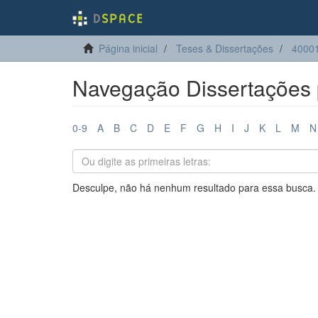
Página inicial
Teses & Dissertações
40001
Navegação Dissertações p
0-9
A
B
C
D
E
F
G
H
I
J
K
L
M
N
Desculpe, não há nenhum resultado para essa busca.