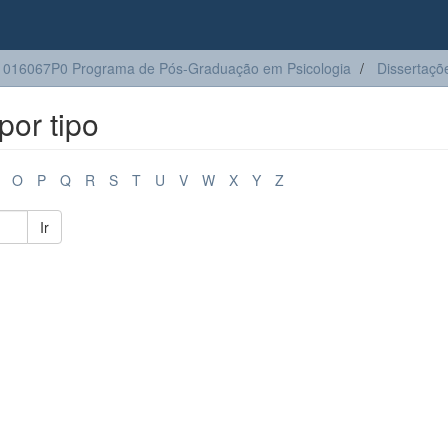
016067P0 Programa de Pós-Graduação em Psicologia
Dissertaçõ
or tipo
O
P
Q
R
S
T
U
V
W
X
Y
Z
Ir