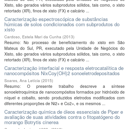
Xisto, são gerados vários subprodutos sólidos, tais como, o xisto
retortado (XR), finos de xisto (FX) e calcário ...
Caracterização espectroscópica de substâncias
húmicas de solos condicionados com subprodutos do
xisto
Cardoso, Estela Mari da Cunha
(
2013
)
Resumo: No processo de beneficiamento do xisto em São
Mateus do Sul, PR, executado pela Unidade de Negócios do
Xisto, são gerados vários subprodutos sólidos, tais como, o xisto
retortado (XR), finos de xisto (FX) e calcário ...
Caracterização interfacial e resposta eletrocatalítica de
nanocompósitos NixCoy(OH)2 sonoeletrodepositados
Soares, Ana Letícia
(
2015
)
Resumo: O presente trabalho descreve a síntese
sonoeletroquímica de nanocompósitos formados por hidróxido de
níquel e cobalto, sendo produzidos eletrodos modificados com
diferentes proporções de Ni2+ e Co2+, e os mesmos ...
Caracterização química de óleos essenciais de Piper e
avaliação de suas atividades contra o fitopatógeno do
morango Botrytis cinerea