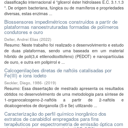
classificação internacional é "glicerol éster hidrolases E.C. 3.1.1.3
". De origem bacteriana, fúngica ou de mamíferos e propriedades
diversas, estas enzimas ...
Biossensores impedimétricos construídos a partir de
plataformas nanoestruturadas formadas de polímeros
condutores e ouro
Deller, Andrei Elias
(
2022
)
Resumo: Neste trabalho foi realizado o desenvolvimento e estudo
de duas plataformas, sendo uma baseada em um material
híbrido de poli(3,4 etilenodioxitiofeno) (PEDOT) e nanopartículas
de ouro, e outra em polipirrol e ...
Calcogenilações diretas de naftóis catalisadas por
Fe(III) e íons iodeto
Seckler, Diego, 1986-
(
2019
)
Resumo: Essa dissertação de mestrado apresenta os resultados
obtidos no desenvolvimento de uma metodologia para síntese de
1-organocalcogeno-2-naftóis a partir de 2-naftóis e
dicalcogenetos de diorganoila (S e Se) utilizando ...
Caracterização do perfil químico inorgânico dos
extratos de canabidiol empregados para fins
terapêuticos por espectrometria de emissão óptica com