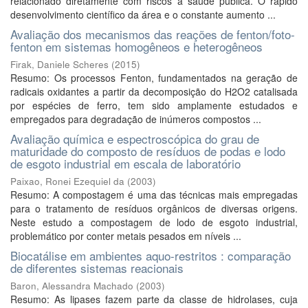
relacionado diretamente com riscos à saúde pública. O rápido
desenvolvimento científico da área e o constante aumento ...
Avaliação dos mecanismos das reações de fenton/foto-
fenton em sistemas homogêneos e heterogêneos
Firak, Daniele Scheres
(
2015
)
Resumo: Os processos Fenton, fundamentados na geração de
radicais oxidantes a partir da decomposição do H2O2 catalisada
por espécies de ferro, tem sido amplamente estudados e
empregados para degradação de inúmeros compostos ...
Avaliação química e espectroscópica do grau de
maturidade do composto de resíduos de podas e lodo
de esgoto industrial em escala de laboratório
Paixao, Ronei Ezequiel da
(
2003
)
Resumo: A compostagem é uma das técnicas mais empregadas
para o tratamento de resíduos orgânicos de diversas origens.
Neste estudo a compostagem de lodo de esgoto industrial,
problemático por conter metais pesados em níveis ...
Biocatálise em ambientes aquo-restritos : comparação
de diferentes sistemas reacionais
Baron, Alessandra Machado
(
2003
)
Resumo: As lipases fazem parte da classe de hidrolases, cuja