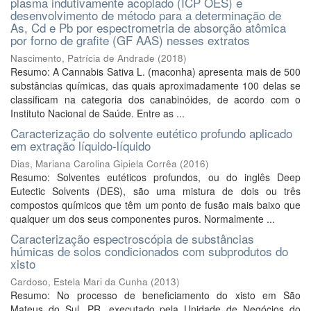
plasma indutivamente acoplado (ICP OES) e
desenvolvimento de método para a determinação de
As, Cd e Pb por espectrometria de absorção atômica
por forno de grafite (GF AAS) nesses extratos
Nascimento, Patrícia de Andrade
(
2018
)
Resumo: A Cannabis Sativa L. (maconha) apresenta mais de 500
substâncias químicas, das quais aproximadamente 100 delas se
classificam na categoria dos canabinóides, de acordo com o
Instituto Nacional de Saúde. Entre as ...
Caracterização do solvente eutético profundo aplicado
em extração líquido-líquido
Dias, Mariana Carolina Gipiela Corrêa
(
2016
)
Resumo: Solventes eutéticos profundos, ou do inglês Deep
Eutectic Solvents (DES), são uma mistura de dois ou três
compostos químicos que têm um ponto de fusão mais baixo que
qualquer um dos seus componentes puros. Normalmente ...
Caracterização espectroscópia de substâncias
húmicas de solos condicionados com subprodutos do
xisto
Cardoso, Estela Mari da Cunha
(
2013
)
Resumo: No processo de beneficiamento do xisto em São
Mateus do Sul, PR, executado pela Unidade de Negócios do