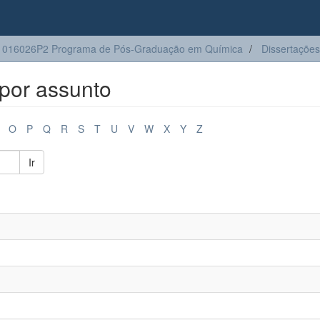
1016026P2 Programa de Pós-Graduação em Química
Dissertações
por assunto
O
P
Q
R
S
T
U
V
W
X
Y
Z
Ir