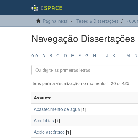
Página inicial
Teses & Dissertações
4000
Navegação Dissertações 
0-9
A
B
C
D
E
F
G
H
I
J
K
L
M
N
Itens para a visualização no momento 1-20 of 425
Assunto
Abastecimento de água
[1]
Acaricidas
[1]
Acido ascórbico
[1]