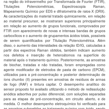
na região do infravermelho por Transformada de Fourier (FTIR),
Titulações Potenciométricas, Espectroscopia Raman,
Mapeamento Químico por EDS e difratometria de raios-X (DRX).
As caracterizações do material tratado quimicamente, em relação
ao material precursor, se mostraram superiores principalmente
em relação ao aumento de grupos funcionais, comprovados por
FTIR com aparecimento de novas e intensas bandas de grupos
carboxílicos e o aumento de grupamentos ácidos totais, possíveis
de serem quantificados por Titulação Potenciométrica. Além
disso, o aumento das intensidades da relação ID/IG, calculadas a
partir dos espectros Raman obtidos, também indicam aumento
nos defeitos e inserção de heteroátomos na superfície do
material após o tratamento químico. Posteriormente, as amostras
de biochar, tratadas e não tratadas, foram empregadas como
agente modificador de eletrodos de pasta de carbono (EPCM),
utilizados para a pré-concentração e posterior determinação de
íons chumbo (II) presentes em amostras de resíduos de armas
de fogo (RAF) e tintura capilar. O desempenho analítico do
sensor proposto foi avaliado utilizando o método de redissolução
anódica adsortiva por pulso diferencial, com soluções separadas
para as etapas de pré-concentração, em circuito aberto, e de
medida. O melhor desempenho eletroquímico foi verificado para
as amostras submetidas ao tratamento químico com ácido, sendo