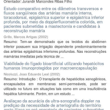
Orientador: Jurandir Marcondes Ribas Filho
Estudo comparativo entre os diâmetros transversos e
fluxos sangüíneos das artérias mamária interna,
toracodorsal, epigástrica superior e epigástrica inferior
profunda, por meio da dopplerfluxometria colorida, em
pacientes submetidas a mastectomia e candidatas à
reconstrução mamária
Grillo, Marcos Artigas
(
2002
)
Resumo: Tem-se demonstrado que os tecidos do abdômen
inferior possuem sua irrigação dependente predominantemente
das artérias epigástricas inferiores profundas. Nas reconstruções
mamárias imediatas pela técnica de ...
Viabilidade do fígado bioartificial utilizando hepatócitos
humanos imunoprotegidos por macroencapsulação
Nicoluzzi, Joao Eduardo Leal
(
2002
)
Resumo: Introdução : O transplante de hepatócitos xenogênicos,
encapsulados em membranas semi-permeáveis, pode ser
utilizado no futuro em situações tais como em uma insuficiência
hepática fulminante. Porém, em um estudo ...
Avaliaçao da acurácia da ultra-sonografia doppler na
prediçao da necessidade de arteriografia do território
aorto-ilíaco no pré-operatorio de pacientes submetidos