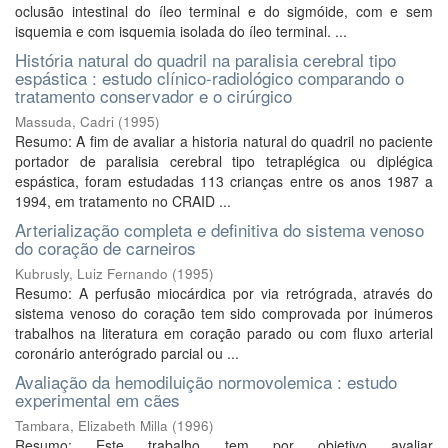
oclusão intestinal do íleo terminal e do sigmóide, com e sem
isquemia e com isquemia isolada do íleo terminal. ...
História natural do quadril na paralisia cerebral tipo
espástica : estudo clínico-radiológico comparando o
tratamento conservador e o cirúrgico
Massuda, Cadri
(
1995
)
Resumo: A fim de avaliar a historia natural do quadril no paciente
portador de paralisia cerebral tipo tetraplégica ou diplégica
espástica, foram estudadas 113 crianças entre os anos 1987 a
1994, em tratamento no CRAID ...
Arterialização completa e definitiva do sistema venoso
do coração de carneiros
Kubrusly, Luiz Fernando
(
1995
)
Resumo: A perfusão miocárdica por via retrógrada, através do
sistema venoso do coração tem sido comprovada por inúmeros
trabalhos na literatura em coração parado ou com fluxo arterial
coronário anterógrado parcial ou ...
Avaliação da hemodiluição normovolemica : estudo
experimental em cães
Tambara, Elizabeth Milla
(
1996
)
Resumo: Este trabalho tem por objetivo avaliar