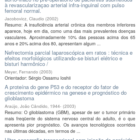
à revascularizaçao arterial infra-inguinal com pulso
femoral normal.
Jacobovicz, Claudio
(
2002
)
Resumo: A insuficiência arterial crônica dos membros inferiores
aparece, hoje em dia, como uma das mais prevalentes doenças
vasculares. Aproximadamente 10% das pessoas acima dos 65
anos e 20% acima dos 80, apresentam algum ...
Nefrectomia parcial laparoscópica em ratos : técnica e
efeitos morfológicos utilizando-se bisturi elétrico e
bisturi harmônico /
Meyer, Fernando
(
2003
)
Orientador: Sérgio Ossamu Ioshii
A proteína do gene P53 e do receptor do fator de
crescimento epidérmico na genese e prognóstico do
glioblastoma
Araújo, João Cândido, 1944-
(
2003
)
Resumo: O glioblastoma (GBM), apesar de ser o tumor primário
mais freqüente do sistema nervoso central do adulto, é o que
apresenta pior prognóstico. Os avanços tecnológicos ocorridos
nas últimas décadas, em termos de ...
Ultra-sonografia transperineal com injeçăo de peróxido