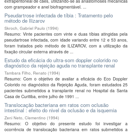
extraperitoneal de cães, utilizando-se as anastomoses mecânicas
com grampeador e anel biofragmentável. ...
Pseudartrose infectada de tíbia : Tratamento pelo
método de Ilizarov
Skroch, Gabriel Paulo
(
1994
)
Resumo: Vinte pacientes com vinte e duas tíbias atingidas pela
pseudartrose infectada, com idade variando entre 12 e 53 anos,
foram tratados pelo método de ILIZAROV, com a utilização da
fixação circular externa através de ...
Estudo da eficácia do ultra-som doppler colorido no
diagnóstico da rejeição aguda no transplante renal
Tambara Filho, Renato
(
1994
)
Resumo: Com o objetivo de avaliar a eficácia do Eco Doppler
Colorido no diagnóstico da Rejeição Aguda, foram estudados 25
pacientes submetidos a transplante renal no Hospital da Santa
Casa de Curitiba, entre julho de 1991 ...
Translocação bacteriana em ratos com oclusão
intestinal : efeito do nivel da oclusão e da isquemia
Zeni Neto, Clementino
(
1994
)
Resumo: O objetivo do presente estudo foi investigar a
ocorrência de translocação bacteriana em ratos submetidos a