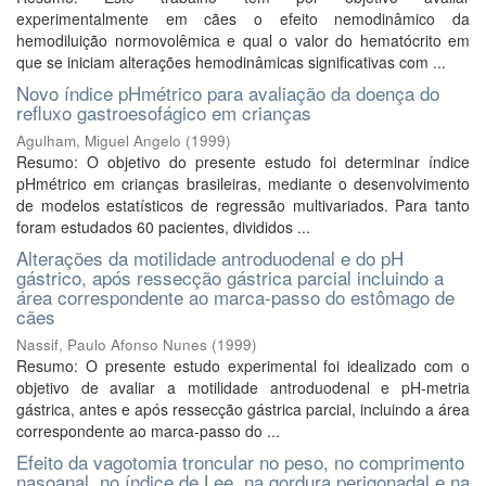
experimentalmente em cães o efeito nemodinâmico da
hemodiluição normovolêmica e qual o valor do hematócrito em
que se iniciam alterações hemodinâmicas significativas com ...
Novo índice pHmétrico para avaliação da doença do
refluxo gastroesofágico em crianças
Agulham, Miguel Angelo
(
1999
)
Resumo: O objetivo do presente estudo foi determinar índice
pHmétrico em crianças brasileiras, mediante o desenvolvimento
de modelos estatísticos de regressão multivariados. Para tanto
foram estudados 60 pacientes, divididos ...
Alterações da motilidade antroduodenal e do pH
gástrico, após ressecção gástrica parcial incluindo a
área correspondente ao marca-passo do estômago de
cães
Nassif, Paulo Afonso Nunes
(
1999
)
Resumo: O presente estudo experimental foi idealizado com o
objetivo de avaliar a motilidade antroduodenal e pH-metria
gástrica, antes e após ressecção gástrica parcial, incluindo a área
correspondente ao marca-passo do ...
Efeito da vagotomia troncular no peso, no comprimento
nasoanal, no índice de Lee, na gordura perigonadal e na