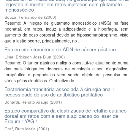
ingestão alimentar em ratos injetados com glutamato
monossódico
Souza, Fernando de
(
2000
)
Resumo: A injeção de glutamato monossódico (MSG) na fase
neonatal, em ratos, induz a adiposidade e a hiperfagia, sem
aumento do peso corporal devido ao hipossomatotropismo, visto
que a lesão ocorre, principalmente, no ...
Estudo citofotométrico do ADN de câncer gástrico.
Lima, Erickson Jose Blun
(
2000
)
Resumo: O tumor gástrico maligno constitui-se atualmente numa
das mais intrigantes doenças da oncologia e seu diagnóstico,
terapêutica e prognóstico vem sendo objeto de pesquisa em
vários pólos científicos. O objetivo do ...
Bacteriemia transitória associada à cirurgia anal :
necessidade do uso de antibiótico profilático
Bonardi, Renato Araújo
(
2001
)
Estudo comparativo da cicatrizacao de retalho cutaneo
dorsal em ratos com e sem a aplicacao do laser de
Erbium : YAG /
Graf, Ruth Maria
(
2001
)