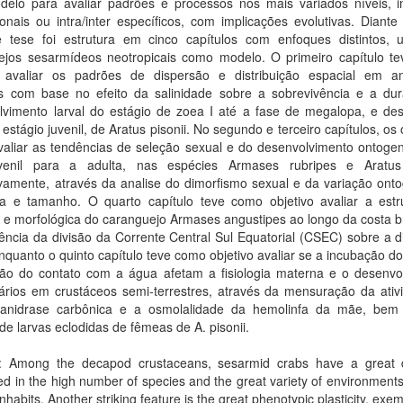
elo para avaliar padrões e processos nos mais variados níveis, int
onais ou intra/inter específicos, com implicações evolutivas. Diante
e tese foi estrutura em cinco capítulos com enfoques distintos, ut
ejos sesarmídeos neotropicais como modelo. O primeiro capítulo t
o avaliar os padrões de dispersão e distribuição espacial em a
os com base no efeito da salinidade sobre a sobrevivência e a du
lvimento larval do estágio de zoea I até a fase de megalopa, e des
 estágio juvenil, de Aratus pisonii. No segundo e terceiro capítulos, os 
valiar as tendências de seleção sexual e do desenvolvimento ontogen
venil para a adulta, nas espécies Armases rubripes e Aratus 
vamente, através da analise do dimorfismo sexual e da variação onto
a e tamanho. O quarto capítulo teve como objetivo avaliar a estr
 e morfológica do caranguejo Armases angustipes ao longo da costa br
uência da divisão da Corrente Central Sul Equatorial (CSEC) sobre a 
Enquanto o quinto capítulo teve como objetivo avaliar se a incubação d
ção do contato com a água afetam a fisiologia materna e o desenvo
ários em crustáceos semi-terrestres, através da mensuração da ativ
anidrase carbônica e a osmolalidade da hemolinfa da mãe, be
e larvas eclodidas de fêmeas de A. pisonii.
t: Among the decapod crustaceans, sesarmid crabs have a great di
d in the high number of species and the great variety of environments
inhabits. Another striking feature is the great phenotypic plasticity, exemp