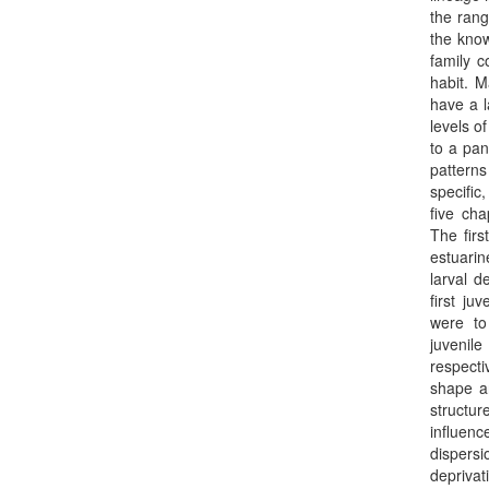
the rang
the know
family c
habit. M
have a l
levels o
to a pan
patterns
specific
five cha
The firs
estuarin
larval d
first ju
were to
juvenil
respecti
shape a
structu
influenc
dispersi
depriva