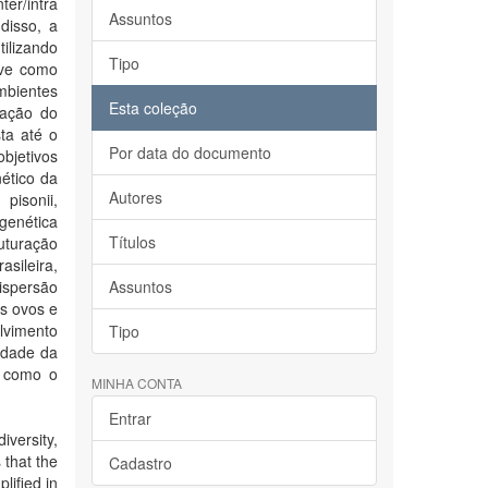
er/intra
Assuntos
 disso, a
ilizando
Tipo
eve como
mbientes
Esta coleção
ração do
ta até o
Por data do documento
objetivos
ético da
Autores
pisonii,
genética
Títulos
uturação
asileira,
dispersão
Assuntos
os ovos e
lvimento
Tipo
idade da
m como o
MINHA CONTA
Entrar
versity,
 that the
Cadastro
lified in