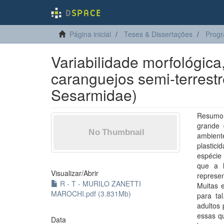
Página inicial
Teses & Dissertações
Progr
Variabilidade morfológica,
caranguejos semi-terrest
Sesarmidae)
Resumo:
grande 
ambient
plastic
espécie 
que a l
Visualizar/
Abrir
represen
R - T - MURILO ZANETTI
Muitas 
MAROCHI.pdf (3.831Mb)
para ta
adultos 
essas qu
Data