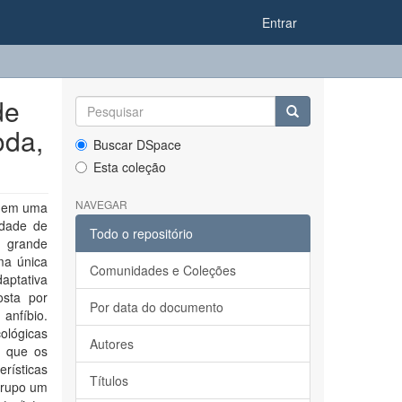
Entrar
de
oda,
Buscar DSpace
Esta coleção
NAVEGAR
suem uma
edade de
Todo o repositório
a grande
ma única
Comunidades e Coleções
daptativa
osta por
Por data do documento
 anfíbio.
ológicas
Autores
o que os
erísticas
Títulos
 grupo um