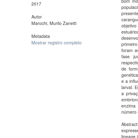
bom mod
2017
populaci
present
Autor
carangu
Marochi, Murilo Zanetti
objetiv
estuári
Metadata
desenvo
Mostrar registro completo
primeiro
foram a
fase ju
respecti
de form
genética
e a infl
larval. 
a priva
embrion
enzima 
número d
Abstrac
expresse
lineage 