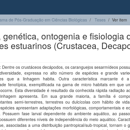
ama de Pós-Graduação em Ciências Biológicas
Teses
Ver item
 genética, ontogenia e fisiologia 
res estuarinos (Crustacea, Decap
 Dentre os crustáceos decápodos, os caranguejos sesarmídeos pos
diversidade, expressa no alto número de espécies e grande vari
es que a linhagem habita. Outra característica marcante é 
idade fenotípica, exemplificada na gama de micro habitats em que u
ocorre. Esta diversidade é resultado da conhecida rápida radiação a
inhagem apresenta. Em sua grande maioria, a família é comp
tantes semi-terrestres, terrestres ou dulcícolas com hábito de vida
espécies apresentam adaptações morfológicas, comportamentais e ec
l. Possuem fase larval dependente do ambiente aquático, ao pass
possuem diferentes níveis de independência do meio aquático. Caract
e, associadas a uma distribuição pantropical/sub-tropical, tornam o