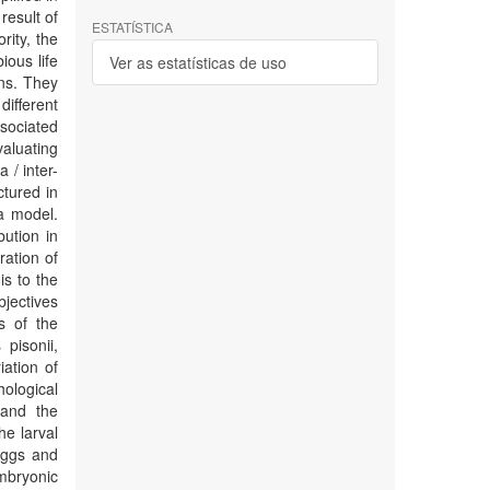
result of
ESTATÍSTICA
rity, the
ious life
Ver as estatísticas de uso
ns. They
different
ssociated
valuating
 / inter-
ctured in
 a model.
bution in
ration of
is to the
bjectives
s of the
pisonii,
iation of
ological
 and the
he larval
 eggs and
mbryonic