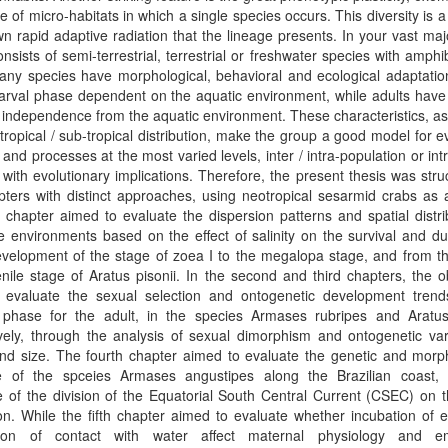
e of micro-habitats in which a single species occurs. This diversity is a 
n rapid adaptive radiation that the lineage presents. In your vast majo
onsists of semi-terrestrial, terrestrial or freshwater species with amphib
any species have morphological, behavioral and ecological adaptatio
arval phase dependent on the aquatic environment, while adults have 
f independence from the aquatic environment. These characteristics, a
tropical / sub-tropical distribution, make the group a good model for e
 and processes at the most varied levels, inter / intra-population or intra
, with evolutionary implications. Therefore, the present thesis was stru
pters with distinct approaches, using neotropical sesarmid crabs as
t chapter aimed to evaluate the dispersion patterns and spatial distri
e environments based on the effect of salinity on the survival and du
evelopment of the stage of zoea I to the megalopa stage, and from th
venile stage of Aratus pisonii. In the second and third chapters, the o
 evaluate the sexual selection and ontogenetic development trend
e phase for the adult, in the species Armases rubripes and Aratus 
vely, through the analysis of sexual dimorphism and ontogenetic var
nd size. The fourth chapter aimed to evaluate the genetic and morph
re of the spceies Armases angustipes along the Brazilian coast,
e of the division of the Equatorial South Central Current (CSEC) on t
on. While the fifth chapter aimed to evaluate whether incubation of
tion of contact with water affect maternal physiology and e