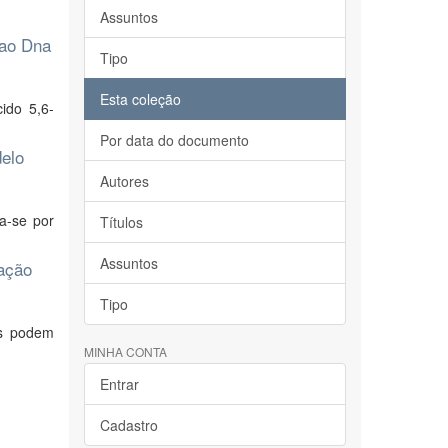
Assuntos
 ao Dna
Tipo
Esta coleção
ido 5,6-
Por data do documento
delo
Autores
a-se por
Títulos
Assuntos
tação
Tipo
is podem
MINHA CONTA
Entrar
Cadastro