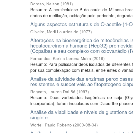
Doroso, Nelson
(
1981
)
Resumo: A hemicelulose B do caule de Mimosa braca
dados de metilação, oxidação pelo periodato, degradaç
Alguns aspectos estruturais de O-acetile-(4-
Oliveira, Marli Lourdes de
(
1977
)
Alterações na bioenergética de mitocôndrias i
hepatocarcinoma humano (HepG2) promovidas p
(Copaíba) e seu complexo com oxovanádio (I
Fernandes, Karina Lorena Meira
(
2016
)
Resumo: Para polissacarídeos isolados de diferentes f
por sua complexação com metais, entre estes o vanádi
Analise da atividade das enzimas peroxidases
resistentes e suscetiveis ao fitopatogeno dia
Roncato, Lauren Dal Bó
(
1997
)
Resumo: Duas variedades isogênicas de soja {Gl
incorporada), foram inoculadas com Diaporthe phaseol
Análise da viabilidade e níveis de glutationa
singlete
Worfel, Paulo Roberto
(
2009-08-04
)