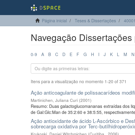
Página inicial
Teses & Dissertações
40001
Navegação Dissertações p
0-9
A
B
C
D
E
F
G
H
I
J
K
L
M
N
Itens para a visualização no momento 1-20 of 371
Ação anticoagulante de polissacarídeos modif
Martinichen, Juliana Curi
(
2001
)
Resumo: Duas galactoglucomananas extraídas dos liq
de Gal:Glc:Man de 35:2:60 e 38:5:55, respectivamente,
Ação antioxidante de ácido L-Ascórbico e De
sobrecarga oxidativa por Terc-butilhidroperóxi
Krukoski, Daniel Witchmichen
(
Curitiba,
,
2006
)