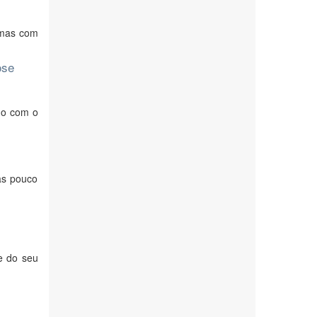
 mas com
ose
do com o
as pouco
de do seu