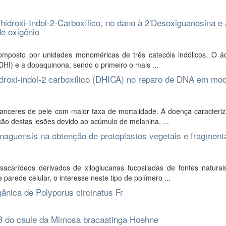
hidroxi-Indol-2-Carboxílico, no dano à 2'Desoxiguanosina e
de oxigênio
posto por unidades monoméricas de três catecóis indólicos. O ác
 (DHI) e a dopaquinona, sendo o primeiro o mais ...
idroxi-indol-2 carboxílico (DHICA) no reparo de DNA em mo
nceres de pele com maior taxa de mortalidade. A doença caracteriz
ão destas lesões devido ao acúmulo de melanina, ...
naguensis na obtenção de protoplastos vegetais e fragmen
carídeos derivados de xiloglucanas fucosiladas de fontes natura
arede celular, o interesse neste tipo de polímero ...
gânica de Polyporus circinatus Fr
 B do caule da Mimosa bracaatinga Hoehne