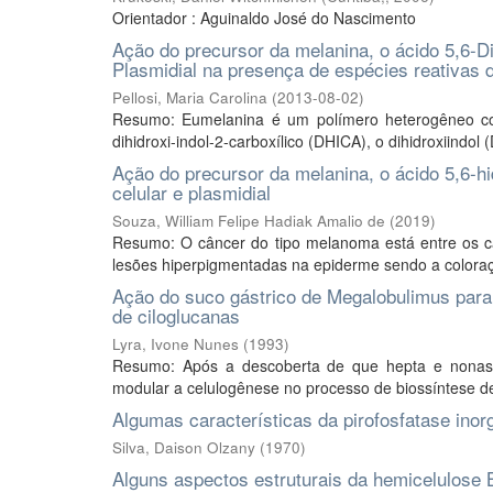
Orientador : Aguinaldo José do Nascimento
Ação do precursor da melanina, o ácido 5,6-Di
Plasmidial na presença de espécies reativas 
Pellosi, Maria Carolina
(
2013-08-02
)
Resumo: Eumelanina é um polímero heterogêneo com
dihidroxi-indol-2-carboxílico (DHICA), o dihidroxiindol
Ação do precursor da melanina, o ácido 5,6-h
celular e plasmidial
Souza, William Felipe Hadiak Amalio de
(
2019
)
Resumo: O câncer do tipo melanoma está entre os ca
lesões hiperpigmentadas na epiderme sendo a coloraç
Ação do suco gástrico de Megalobulimus para
de ciloglucanas
Lyra, Ivone Nunes
(
1993
)
Resumo: Após a descoberta de que hepta e nonassa
modular a celulogênese no processo de biossíntese de p
Algumas características da pirofosfatase inor
Silva, Daison Olzany
(
1970
)
Alguns aspectos estruturais da hemicelulose