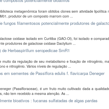
e compostos potencialmente bioativos
lioteca metagenômica foram obtidos clones sem atividade lipolítica
ne M01, produtor de um composto marrom com ...
e fungos filamentosos potencialmente produtores de galact
actose oxidase isolado em Curitiba (GAO-Ol), foi isolado e compara
te produtores de galactose oxidase Dactylium ...
S) de Herbaspirillum seropedicae SmR1
e muito da regulação de seu metabolismo e fixação de nitrogênio, m
o e nitrogênio. Vários níveis de regulação ...
s em sementes de Passiflora edulis f. flavicarpa Deneger
Deneger (Passifloraceae), é um fruto muito cultivado dada a qualida
s, não tem recebido a mesma atenção. As ...
almente bioativos : fucanas sulfatadas de algas pardas