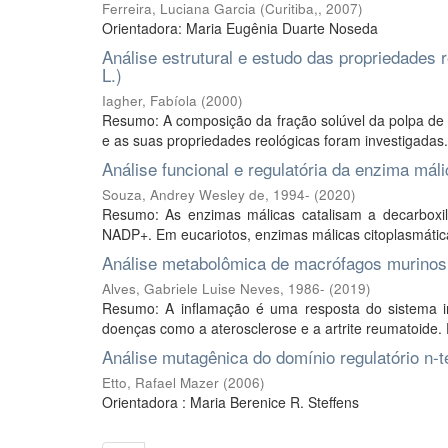
Ferreira, Luciana Garcia
(
Curitiba,
,
2007
)
Orientadora: Maria Eugênia Duarte Noseda
Análise estrutural e estudo das propriedades 
L.)
Iagher, Fabíola
(
2000
)
Resumo: A composição da fração solúvel da polpa de m
e as suas propriedades reológicas foram investigadas.
Análise funcional e regulatória da enzima má
Souza, Andrey Wesley de, 1994-
(
2020
)
Resumo: As enzimas málicas catalisam a decarboxi
NADP+. Em eucariotos, enzimas málicas citoplasmáticas,
Análise metabolômica de macrófagos murinos
Alves, Gabriele Luise Neves, 1986-
(
2019
)
Resumo: A inflamação é uma resposta do sistema im
doenças como a aterosclerose e a artrite reumatoide. D
Análise mutagênica do domínio regulatório n-t
Etto, Rafael Mazer
(
2006
)
Orientadora : Maria Berenice R. Steffens