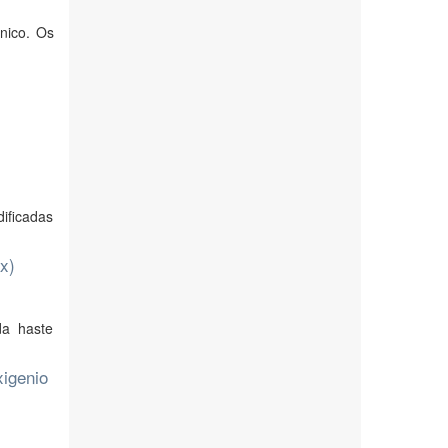
nico. Os
i
dificadas
x)
da haste
xigenio