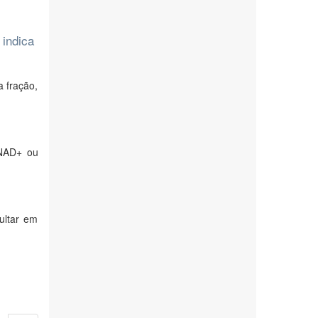
 indica
a fração,
 NAD+ ou
ultar em