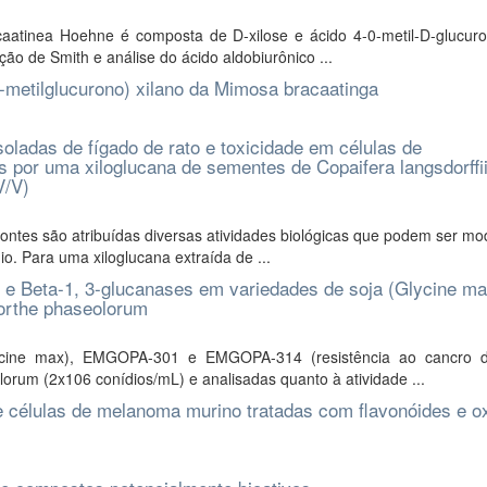
atinea Hoehne é composta de D-xilose e ácido 4-0-metil-D-glucuro
ão de Smith e análise do ácido aldobiurônico ...
O-metilglucurono) xilano da Mimosa bracaatinga
soladas de fígado de rato e toxicidade em células de
or uma xiloglucana de sementes de Copaifera langsdorffi
V/V)
ontes são atribuídas diversas atividades biológicas que podem ser mo
o. Para uma xiloglucana extraída de ...
 e Beta-1, 3-glucanases em variedades de soja (Glycine ma
porthe phaseolorum
ycine max), EMGOPA-301 e EMGOPA-314 (resistência ao cancro 
orum (2x106 conídios/mL) e analisadas quanto à atividade ...
 de células de melanoma murino tratadas com flavonóides e o