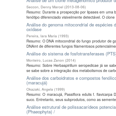
Análise de um clone metagenômico produtor d
Seccon, Denny Marcel
(
2013-08-06
)
Resumo: Durante a prospecção por lipases em uma bib
fenótipo diferenciado visivelmente detectável. O clo
Análise do genoma mitocondrial de espécies d
oxidase
Pereira, Iara Maria
(
1993
)
Resumo: O DNA mitocondrial do fungo produtor de gal
DNAmt de diferentes fungos filamentosos potencialmen
Análise do sistema de fosfotransferases (PT
Monteiro, Lucas Zanon
(
2014
)
Resumo: Sobre Herbaspirillum seropedicae já se sab
se sabe sobre a integração dos metabolismos de carbon
Análise dos carboidratos e compostos fenólico
(maracujá)
Okazaki, Angela
(
1999
)
Resumo: O maracujá, Passiflora edulis f. flavicarpa 
suco. Entretanto, seus subprodutos, como as semente
Análise estrutural de polissacarídeos potenci
(Phaeophyta) /