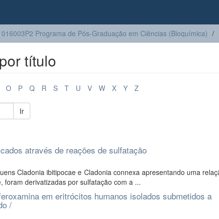
016003P2 Programa de Pós-Graduação em Ciências (Bioquímica)
or título
O
P
Q
R
S
T
U
V
W
X
Y
Z
Ir
icados através de reações de sulfatação
uens Cladonia ibitipocae e Cladonia connexa apresentando uma relaç
 foram derivatizadas por sulfatação com a ...
sferoxamina em eritrócitos humanos isolados submetidos a
do /