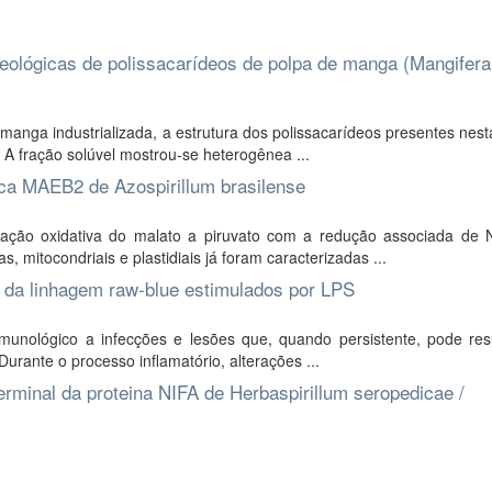
reológicas de polissacarídeos de polpa de manga (Mangifera
anga industrializada, a estrutura dos polissacarídeos presentes nest
 A fração solúvel mostrou-se heterogênea ...
lica MAEB2 de Azospirillum brasilense
lação oxidativa do malato a piruvato com a redução associada de
 mitocondriais e plastidiais já foram caracterizadas ...
 da linhagem raw-blue estimulados por LPS
unológico a infecções e lesões que, quando persistente, pode res
urante o processo inflamatório, alterações ...
erminal da proteina NIFA de Herbaspirillum seropedicae /